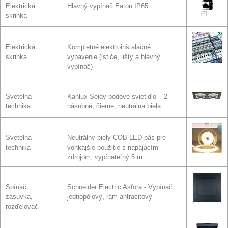
Elektrická
Hlavný vypínač Eaton IP65
skrinka
Elektrická
Kompletné elektroinštalačné
skrinka
vybavenie (ističe, lišty a hlavný
vypínač)
Svetelná
Kanlux Seidy bodové svietidlo – 2-
technika
násobné, čierne, neutrálna biela
Svetelná
Neutrálny biely COB LED pás pre
technika
vonkajšie použitie s napájacím
zdrojom, vypínateľný 5 m
Spínač,
Schneider Electric Asfora - Vypínač,
zásuvka,
jednopólový, rám antracitový
rozďelovač