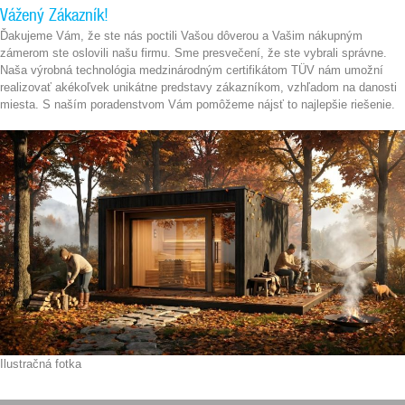
Vážený Zákazník!
Ďakujeme Vám, že ste nás poctili Vašou dôverou a Vašim nákupným
zámerom ste oslovili našu firmu. Sme presvečení, že ste vybrali správne.
Naša výrobná technológia medzinárodným certifikátom TÜV nám umožní
realizovať akékoľvek unikátne predstavy zákazníkom, vzhľadom na danosti
miesta. S naším poradenstvom Vám pomôžeme nájsť to najlepšie riešenie.
Ilustračná fotka