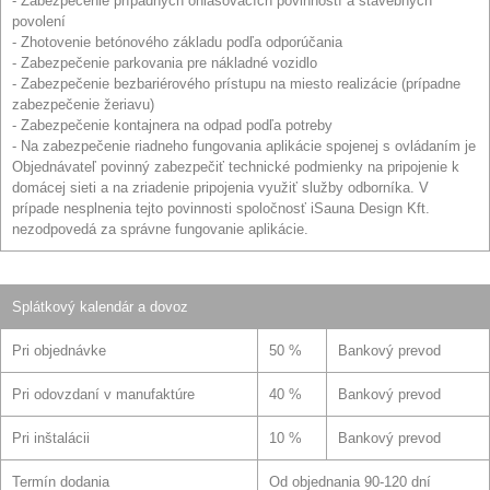
- Zabezpečenie prípadných ohlasovacích povinností a stavebných
povolení
- Zhotovenie betónového základu podľa odporúčania
- Zabezpečenie parkovania pre nákladné vozidlo
- Zabezpečenie bezbariérového prístupu na miesto realizácie (prípadne
zabezpečenie žeriavu)
- Zabezpečenie kontajnera na odpad podľa potreby
- Na zabezpečenie riadneho fungovania aplikácie spojenej s ovládaním je
Objednávateľ povinný zabezpečiť technické podmienky na pripojenie k
domácej sieti a na zriadenie pripojenia využiť služby odborníka. V
prípade nesplnenia tejto povinnosti spoločnosť iSauna Design Kft.
nezodpovedá za správne fungovanie aplikácie.
Splátkový kalendár a dovoz
Pri objednávke
50 %
Bankový prevod
Pri odovzdaní v manufaktúre
40 %
Bankový prevod
Pri inštalácii
10 %
Bankový prevod
Termín dodania
Od objednania 90-120 dní