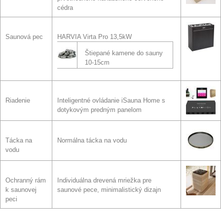
cédra
Saunová pec
HARVIA Virta Pro 13,5kW
Štiepané kamene do sauny
10-15cm
Riadenie
Inteligentné ovládanie iSauna Home s
dotykovým predným panelom
Tácka na
Normálna tácka na vodu
vodu
Ochranný rám
Individuálna drevená mriežka pre
k saunovej
saunové pece, minimalistický dizajn
peci