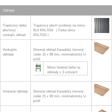
Obklady
Trapézový alebo
Trapézový plech vyrobený na mieru
plechový
BL8 RAL7016
Farba rámu:
vonkajší obklad
RAL7016
Vonkajšie
Drevený obklad Kanadský červený
obklady
céder 15 x 98 mm, minimalistický U-
profil
Milesi farebná farba na
obklady v 3 vrstvách
Vnútorné obklady
Drevený obklad Kanadský červený
céder 15 x 98 mm, minimalistický U-
profil