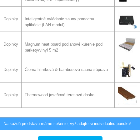
Doplnky
Inteligentné ovládanie sauny pomocou
aplikácie (LAN modul)
Doplnky
Magnum heat board podlahové kúrenie pod
parkety/vinyl 5 m2
Doplnky
Čierna hliníková & bambusová sauna súprava
Doplnky
Thermowood jaseňová terasová doska
Na každú predstavu máme riešenie, vyžiadajte si individuálnu ponuku!