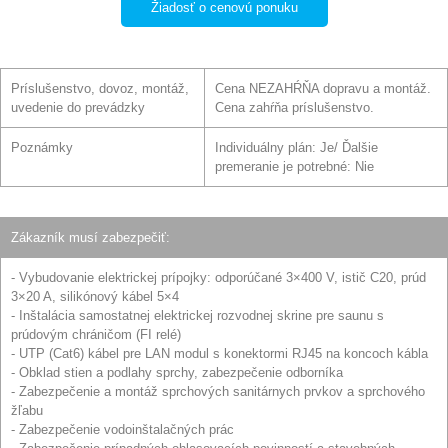
Žiadosť o cenovú ponuku
Príslušenstvo, dovoz, montáž,
Cena NEZAHŔŇA dopravu a montáž.
uvedenie do prevádzky
Cena zahŕňa príslušenstvo.
Poznámky
Individuálny plán: Je/ Ďalšie
premeranie je potrebné: Nie
Zákazník musí zabezpečiť:
- Vybudovanie elektrickej prípojky: odporúčané 3×400 V, istič C20, prúd
3×20 A, silikónový kábel 5×4
- Inštalácia samostatnej elektrickej rozvodnej skrine pre saunu s
prúdovým chráničom (FI relé)
- UTP (Cat6) kábel pre LAN modul s konektormi RJ45 na koncoch kábla
- Obklad stien a podlahy sprchy, zabezpečenie odborníka
- Zabezpečenie a montáž sprchových sanitárnych prvkov a sprchového
žľabu
- Zabezpečenie vodoinštalačných prác