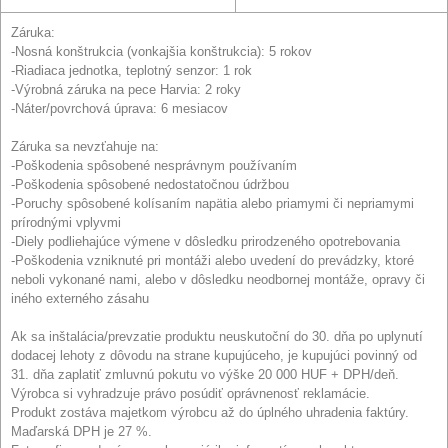
Záruka:
-Nosná konštrukcia (vonkajšia konštrukcia): 5 rokov
-Riadiaca jednotka, teplotný senzor: 1 rok
-Výrobná záruka na pece Harvia: 2 roky
-Náter/povrchová úprava: 6 mesiacov
Záruka sa nevzťahuje na:
-Poškodenia spôsobené nesprávnym používaním
-Poškodenia spôsobené nedostatočnou údržbou
-Poruchy spôsobené kolísaním napätia alebo priamymi či nepriamymi
prírodnými vplyvmi
-Diely podliehajúce výmene v dôsledku prirodzeného opotrebovania
-Poškodenia vzniknuté pri montáži alebo uvedení do prevádzky, ktoré
neboli vykonané nami, alebo v dôsledku neodbornej montáže, opravy či
iného externého zásahu
Ak sa inštalácia/prevzatie produktu neuskutoční do 30. dňa po uplynutí
dodacej lehoty z dôvodu na strane kupujúceho, je kupujúci povinný od
31. dňa zaplatiť zmluvnú pokutu vo výške 20 000 HUF + DPH/deň.
Výrobca si vyhradzuje právo posúdiť oprávnenosť reklamácie.
Produkt zostáva majetkom výrobcu až do úplného uhradenia faktúry.
Maďarská DPH je 27 %.