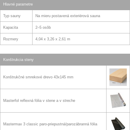
Hlavné parametre
Typ sauny
Na mieru postavená exteriérová sauna
Kapacita
2–5 osôb
Rozmery
4,04 x 3,26 x 2,61 m
Konštrukcia steny
Konštrukčné smrekové drevo 43x145 mm
Masterfol reflexná fólia v stene a v streche
Mastermax 3 classic paro-priepustná/parozábranná fólia