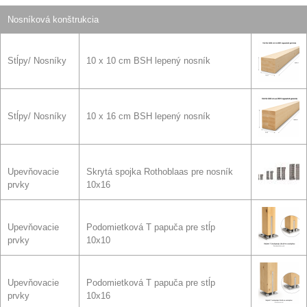
Nosníková konštrukcia
Stĺpy/ Nosníky
10 x 10 cm BSH lepený nosník
Stĺpy/ Nosníky
10 x 16 cm BSH lepený nosník
Upevňovacie
Skrytá spojka Rothoblaas pre nosník
prvky
10x16
Upevňovacie
Podomietková T papuča pre stĺp
prvky
10x10
Upevňovacie
Podomietková T papuča pre stĺp
prvky
10x16