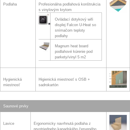
Podlaha
Profesionálna podlahová konštrukcia
s vinylovým krytom
Ovládací dotykový wifi
displej Falcon U-Heat so
snímačom teploty
podlahy
Magnum heat board
podlahové kúrenie pod
parkety/vinyl 5 m2
Hygienická
Higienická miestnosť s OSB +
miestnosť
sadrokartón
Saunové prvky
Lavice
Ergonomicky navrhnutá podlaha z
prvotriedneho kanadského červeného