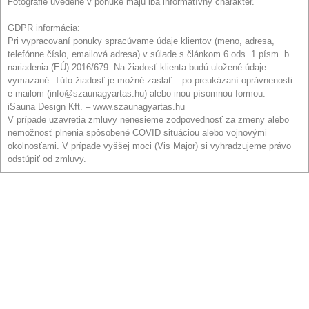
Fotografie uvedené v ponuke majú iba informatívny charakter.
GDPR informácia:
Pri vypracovaní ponuky spracúvame údaje klientov (meno, adresa,
telefónne číslo, emailová adresa) v súlade s článkom 6 ods. 1 písm. b
nariadenia (EÚ) 2016/679. Na žiadosť klienta budú uložené údaje
vymazané. Túto žiadosť je možné zaslať – po preukázaní oprávnenosti –
e-mailom (info@szaunagyartas.hu) alebo inou písomnou formou.
iSauna Design Kft. – www.szaunagyartas.hu
V prípade uzavretia zmluvy nenesieme zodpovednosť za zmeny alebo
nemožnosť plnenia spôsobené COVID situáciou alebo vojnovými
okolnosťami. V prípade vyššej moci (Vis Major) si vyhradzujeme právo
odstúpiť od zmluvy.