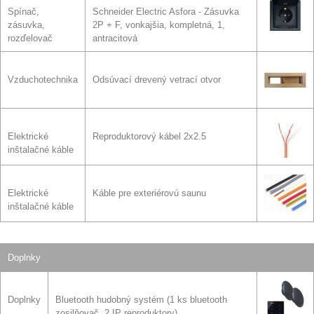
Spínač,
Schneider Electric Asfora - Zásuvka
zásuvka,
2P + F, vonkajšia, kompletná, 1,
rozďelovač
antracitová
Vzduchotechnika
Odsúvací drevený vetrací otvor
Elektrické
Reproduktorový kábel 2x2.5
inštalačné káble
Elektrické
Káble pre exteriérovú saunu
inštalačné káble
Doplnky
Doplnky
Bluetooth hudobný systém (1 ks bluetooth
zosilňovač, 2 IP reproduktory)