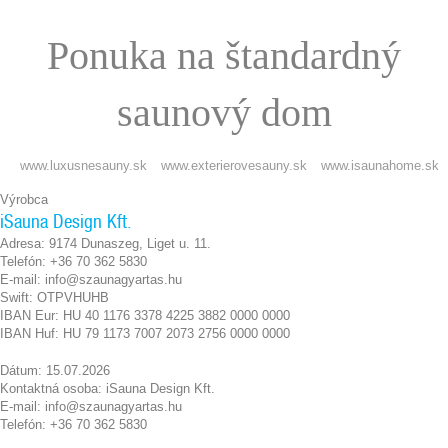
Ponuka na štandardný
saunový dom
www.luxusnesauny.sk
www.exterierovesauny.sk
www.isaunahome.sk
Výrobca
iSauna Design Kft.
Adresa: 9174 Dunaszeg, Liget u. 11.
Telefón: +36 70 362 5830
E-mail: info@szaunagyartas.hu
Swift: OTPVHUHB
IBAN Eur: HU 40 1176 3378 4225 3882 0000 0000
IBAN Huf: HU 79 1173 7007 2073 2756 0000 0000
Dátum: 15.07.2026
Kontaktná osoba: iSauna Design Kft.
E-mail: info@szaunagyartas.hu
Telefón: +36 70 362 5830