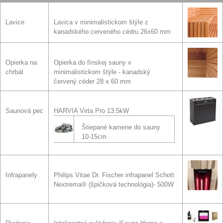
Lavice
Lavica v minimalistickom štýle z
kanadského cerveného cédru 26x60 mm
Opierka na
Opierka do fínskej sauny v
chrbát
minimalistickom štýle - kanadský
červený céder 28 x 60 mm
Saunová pec
HARVIA Virta Pro 13,5kW
Štiepané kamene do sauny
10-15cm
Infrapanely
Philips Vitae Dr. Fischer infrapanel Schott
Nextrema® (špičková technológia)- 500W