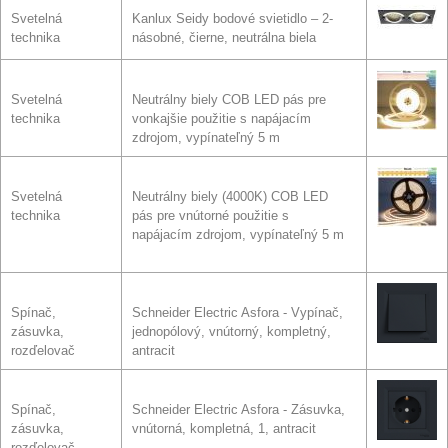
Svetelná
Kanlux Seidy bodové svietidlo – 2-
technika
násobné, čierne, neutrálna biela
Svetelná
Neutrálny biely COB LED pás pre
technika
vonkajšie použitie s napájacím
zdrojom, vypínateľný 5 m
Svetelná
Neutrálny biely (4000K) COB LED
technika
pás pre vnútorné použitie s
napájacím zdrojom, vypínateľný 5 m
Spínač,
Schneider Electric Asfora - Vypínač,
zásuvka,
jednopólový, vnútorný, kompletný,
rozďelovač
antracit
Spínač,
Schneider Electric Asfora - Zásuvka,
zásuvka,
vnútorná, kompletná, 1, antracit
rozďelovač