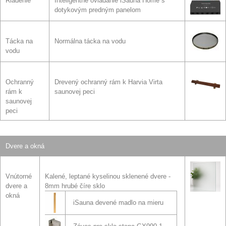
Riadenie
Inteligentné ovládanie iSauna Home s
dotykovým predným panelom
Tácka na
Normálna tácka na vodu
vodu
Ochranný
Drevený ochranný rám k Harvia Virta
rám k
saunovej peci
saunovej
peci
Dvere a okná
Vnútorné
Kalené, leptané kyselinou sklenené dvere -
dvere a
8mm hrubé číre sklo
okná
iSauna devené madlo na mieru