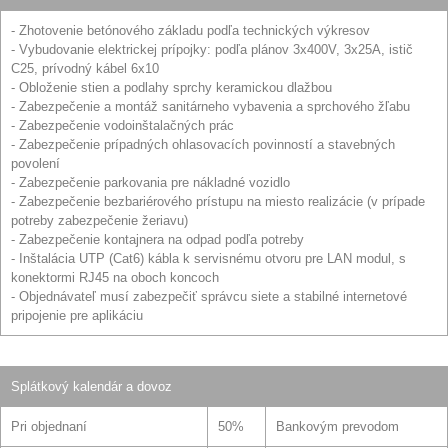
- Zhotovenie betónového základu podľa technických výkresov
- Vybudovanie elektrickej prípojky: podľa plánov 3x400V, 3x25A, istič
C25, prívodný kábel 6x10
- Obloženie stien a podlahy sprchy keramickou dlažbou
- Zabezpečenie a montáž sanitárneho vybavenia a sprchového žľabu
- Zabezpečenie vodoinštalačných prác
- Zabezpečenie prípadných ohlasovacích povinností a stavebných
povolení
- Zabezpečenie parkovania pre nákladné vozidlo
- Zabezpečenie bezbariérového prístupu na miesto realizácie (v prípade
potreby zabezpečenie žeriavu)
- Zabezpečenie kontajnera na odpad podľa potreby
- Inštalácia UTP (Cat6) kábla k servisnému otvoru pre LAN modul, s
konektormi RJ45 na oboch koncoch
- Objednávateľ musí zabezpečiť správcu siete a stabilné internetové
pripojenie pre aplikáciu
Splátkový kalendár a dovoz
Pri objednaní
50%
Bankovým prevodom