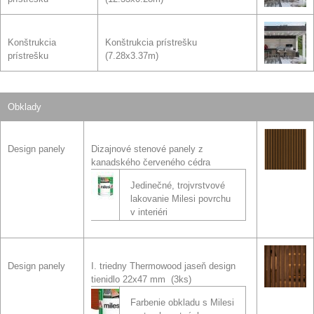
Konštrukcia
Konštrukcia prístrešku
prístrešku
(7.28x3.37m)
Obklady
Design panely
Dizajnové stenové panely z
kanadského červeného cédra
Jedinečné, trojvrstvové
lakovanie Milesi povrchu
v interiéri
Design panely
I. triedny Thermowood jaseň design
tienidlo 22x47 mm (3ks)
Farbenie obkladu s Milesi