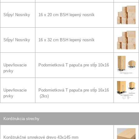
Stĺpy/ Nosníky
16 x 20 cm BSH lepený nosník
Stĺpy/ Nosníky
16 x 32 cm BSH lepený nosník
Upevňovacie
Podomietková T papuča pre stĺp 10x16
prvky
Upevňovacie
Podomietková T papuča pre stĺp 16x16
prvky
(2ks)
Konštrukcia strechy
Konštrukčné smrekové drevo 43x145 mm