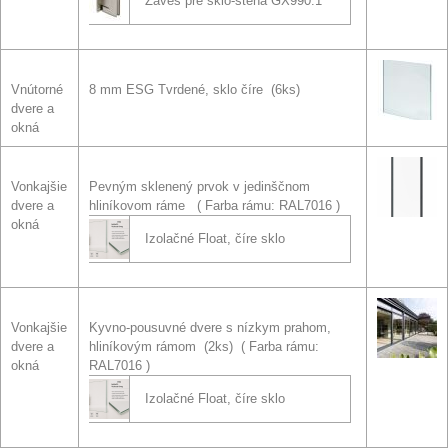
Záves pre sklo-stena GX990.1
Vnútorné
8 mm ESG Tvrdené, sklo číre (6ks)
dvere a
okná
Vonkajšie
Pevným sklenený prvok v jedinščnom
dvere a
hliníkovom ráme
Farba rámu: RAL7016
okná
Izolačné Float, číre sklo
Vonkajšie
Kyvno-pousuvné dvere s nízkym prahom,
dvere a
hliníkovým rámom (2ks)
Farba rámu:
okná
RAL7016
Izolačné Float, číre sklo