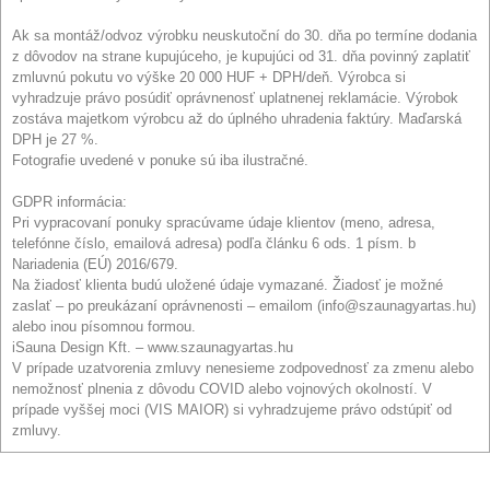
Ak sa montáž/odvoz výrobku neuskutoční do 30. dňa po termíne dodania
z dôvodov na strane kupujúceho, je kupujúci od 31. dňa povinný zaplatiť
zmluvnú pokutu vo výške 20 000 HUF + DPH/deň. Výrobca si
vyhradzuje právo posúdiť oprávnenosť uplatnenej reklamácie. Výrobok
zostáva majetkom výrobcu až do úplného uhradenia faktúry. Maďarská
DPH je 27 %.
Fotografie uvedené v ponuke sú iba ilustračné.
GDPR informácia:
Pri vypracovaní ponuky spracúvame údaje klientov (meno, adresa,
telefónne číslo, emailová adresa) podľa článku 6 ods. 1 písm. b
Nariadenia (EÚ) 2016/679.
Na žiadosť klienta budú uložené údaje vymazané. Žiadosť je možné
zaslať – po preukázaní oprávnenosti – emailom (info@szaunagyartas.hu)
alebo inou písomnou formou.
iSauna Design Kft. – www.szaunagyartas.hu
V prípade uzatvorenia zmluvy nenesieme zodpovednosť za zmenu alebo
nemožnosť plnenia z dôvodu COVID alebo vojnových okolností. V
prípade vyššej moci (VIS MAIOR) si vyhradzujeme právo odstúpiť od
zmluvy.