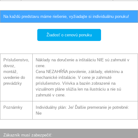
Na každú predstavu máme riešenie, vyžiadajte si individuálnu ponuku!
Žiadosť o cenovú ponuku
Príslušenstvo,
Náklady na doručenie a inštaláciu NIE sú zahrnuté v
dovoz,
cene.
montáž,
Cena NEZAHŔŇA povolenie, základy, elektrinu a
uvedenie do
mechanické inštalácie. V cene je zahrnuté
prevádzky
príslušenstvo. Vírivka a bazén zobrazené na
vizuálnom pláne slúžia len na ilustráciu a nie sú
zahrnuté v cene.
Poznámky
Individuálny plán: Je/ Ďalšie premeranie je potrebné:
Nie
Zákazník musí zabezpečiť: