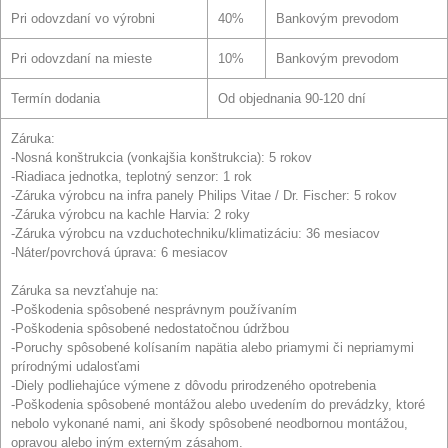
Pri odovzdaní vo výrobni
40%
Bankovým prevodom
Pri odovzdaní na mieste
10%
Bankovým prevodom
Termín dodania
Od objednania 90-120 dní
Záruka:
-Nosná konštrukcia (vonkajšia konštrukcia): 5 rokov
-Riadiaca jednotka, teplotný senzor: 1 rok
-Záruka výrobcu na infra panely Philips Vitae / Dr. Fischer: 5 rokov
-Záruka výrobcu na kachle Harvia: 2 roky
-Záruka výrobcu na vzduchotechniku/klimatizáciu: 36 mesiacov
-Náter/povrchová úprava: 6 mesiacov
Záruka sa nevzťahuje na:
-Poškodenia spôsobené nesprávnym používaním
-Poškodenia spôsobené nedostatočnou údržbou
-Poruchy spôsobené kolísaním napätia alebo priamymi či nepriamymi
prírodnými udalosťami
-Diely podliehajúce výmene z dôvodu prirodzeného opotrebenia
-Poškodenia spôsobené montážou alebo uvedením do prevádzky, ktoré
nebolo vykonané nami, ani škody spôsobené neodbornou montážou,
opravou alebo iným externým zásahom.