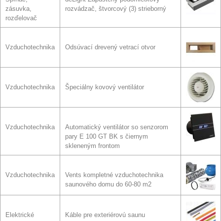
zásuvka,
rozvádzač, štvorcový (3) strieborný
rozďelovač
Vzduchotechnika
Odsúvací drevený vetrací otvor
Vzduchotechnika
Špeciálny kovový ventilátor
Vzduchotechnika
Automatický ventilátor so senzorom
pary E 100 GT BK s čiernym
skleneným frontom
Vzduchotechnika
Vents kompletné vzduchotechnika
saunového domu do 60-80 m2
Elektrické
Káble pre exteriérovú saunu