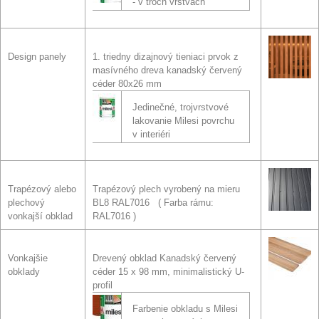
- v troch vrstvách
Design panely
1. triedny dizajnový tieniaci prvok z
masívného dreva kanadský červený
céder 80x26 mm
Jedinečné, trojvrstvové
lakovanie Milesi povrchu
v interiéri
Trapézový alebo
Trapézový plech vyrobený na mieru
plechový
BL8 RAL7016
Farba rámu:
vonkajší obklad
RAL7016
Vonkajšie
Drevený obklad Kanadský červený
obklady
céder 15 x 98 mm, minimalistický U-
profil
Farbenie obkladu s Milesi