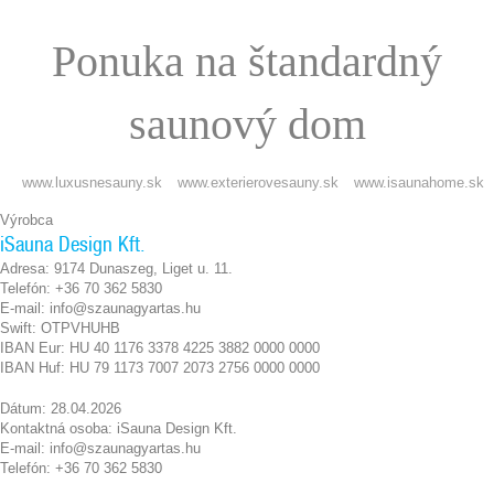
Ponuka na štandardný
saunový dom
www.luxusnesauny.sk
www.exterierovesauny.sk
www.isaunahome.sk
Výrobca
iSauna Design Kft.
Adresa: 9174 Dunaszeg, Liget u. 11.
Telefón: +36 70 362 5830
E-mail: info@szaunagyartas.hu
Swift: OTPVHUHB
IBAN Eur: HU 40 1176 3378 4225 3882 0000 0000
IBAN Huf: HU 79 1173 7007 2073 2756 0000 0000
Dátum: 28.04.2026
Kontaktná osoba: iSauna Design Kft.
E-mail: info@szaunagyartas.hu
Telefón: +36 70 362 5830