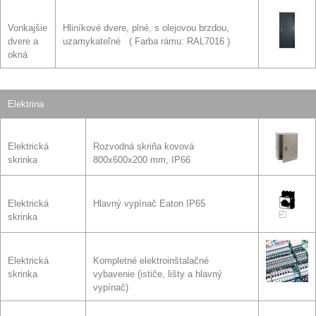
Vonkajšie
Hliníkové dvere, plné, s olejovou brzdou,
dvere a
uzamykateľné
Farba rámu: RAL7016
okná
Elektrina
Elektrická
Rozvodná skriňa kovová
skrinka
800x600x200 mm, IP66
Elektrická
Hlavný vypínač Eaton IP65
skrinka
Elektrická
Kompletné elektroinštalačné
skrinka
vybavenie (ističe, lišty a hlavný
vypínač)