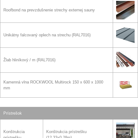
Roofbond na prevzdušnenie strechy externej sauny
Unikátny falcovaný oplech na strechu
(RAL7016)
Žlab hliníkový / m
(RAL7016)
Kamenná vlna ROCKWOOL Multirock 150 x 600 x 1000
mm
Prístrešok
Konštrukcia
Konštrukcia prístrešku
prístrešku
(12.33x0.28m)