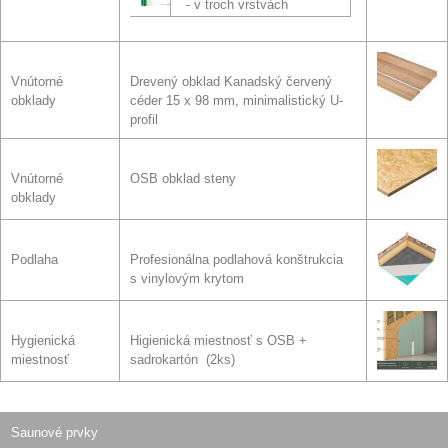
- v troch vrstvách
Vnútorné
Drevený obklad Kanadský červený
obklady
céder 15 x 98 mm, minimalistický U-
profil
Vnútorné
OSB obklad steny
obklady
Podlaha
Profesionálna podlahová konštrukcia
s vinylovým krytom
Hygienická
Higienická miestnosť s OSB +
miestnosť
sadrokartón (2ks)
Saunové prvky