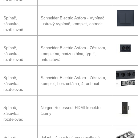
Spínač,
Schneider Electric Asfora - Vypínač,
zásuvka,
lustrový vypínač, komplet, antracit
rozďelovač
Spínač,
Schneider Electric Asfora - Zásuvka,
zásuvka,
kompletná, horizontálna, typ 2,
rozďelovač
antracitová
Spínač,
Schneider Electric Asfora - Zásuvka,
zásuvka,
komplet, horizontálna, 4, antracit
rozďelovač
Spínač,
Norgen Recessed, HDMI konektor,
zásuvka,
čierny
rozďelovač
Spínač,
deLight Zapustený podomietkový