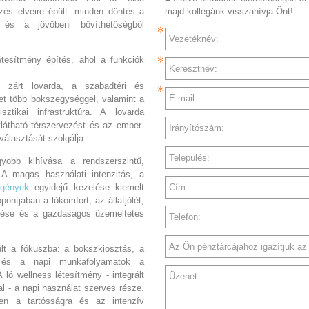
ezés elveire épült: minden döntés a
majd kollégánk visszahívja Önt!
l és a jövőbeni bővíthetőségből
Vezetéknév:
tesítmény építés, ahol a funkciók
Keresztnév:
 zárt lovarda, a szabadtéri és
E-mail:
ület több bokszegységgel, valamint a
sztikai infrastruktúra. A lovarda
látható térszervezést és az ember-
Irányítószám:
választását szolgálja.
Település:
gyobb kihívása a rendszerszintű,
 A magas használati intenzitás, a
Cím:
igények
egyidejű kezelése kiemelt
pontjában a lókomfort, az állatjólét,
ése és a gazdaságos üzemeltetés
Telefon:
Az Ön pénztárcájához igazítjuk az a
ült a fókuszba: a bokszkiosztás, a
s és a napi munkafolyamatok a
ló wellness létesítmény - integrált
Üzenet:
al - a napi használat szerves része.
en a tartósságra és az intenzív