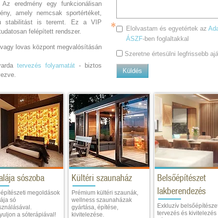
a. Az eredmény egy funkcionálisan
ény, amely nemcsak sportértéket,
 stabilitást is teremt. Ez a VIP
Elolvastam és egyetértek az
Ada
udatosan felépített rendszer.
ÁSZF
-ben foglaltakkal
 vagy lovas központ megvalósításán
Szeretne értesülni legfrissebb a
varda
tervezés folyamatát
- biztos
Küldés
vezve.
alája sószoba
Kültéri szaunaház
Belsőépítészet
lakberendezés
építészeti megoldások
Prémium kültéri szaunák,
ája só
wellness szaunaházak
Exkluzív belsőépítészet
sználásával.
gyártása, építése,
tervezés és kivitelezés
uljon a sóterápiával!
kivitelezése.