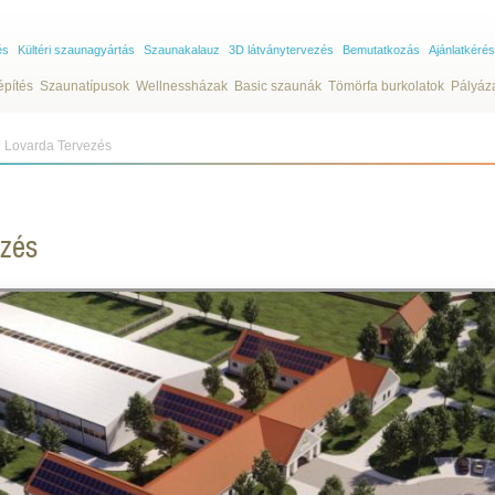
és
Kültéri szaunagyártás
Szaunakalauz
3D látványtervezés
Bemutatkozás
Ajánlatkérés
építés
Szaunatípusok
Wellnessházak
Basic szaunák
Tömörfa burkolatok
Pályáz
 Lovarda Tervezés
ezés