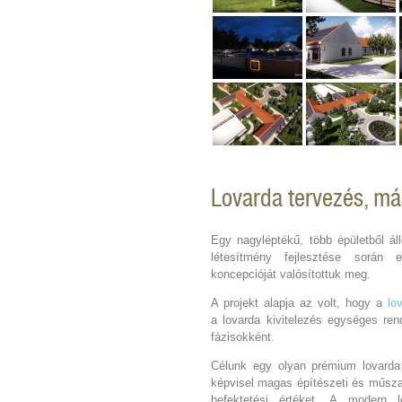
Lovarda tervezés, m
Egy nagyléptékű, több épületből ál
létesítmény fejlesztése során
koncepcióját valósítottuk meg.
A projekt alapja az volt, hogy a
lo
a lovarda kivitelezés egységes re
fázisokként.
Célunk egy olyan prémium lovarda 
képvisel magas építészeti és műsza
befektetési értéket. A modern 