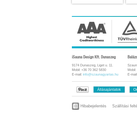
iSauna Design Kft. Dunaszeg
Baláz
9174 Dunaszeg, Liget u. 11.
Szaun
Mobil: +36 70 362 5830
Mobil:
E-mail:
info@szaunagyartas.hu
E-mail
Állásajánlatok
On
Hibabejelentés
Szállítási felt