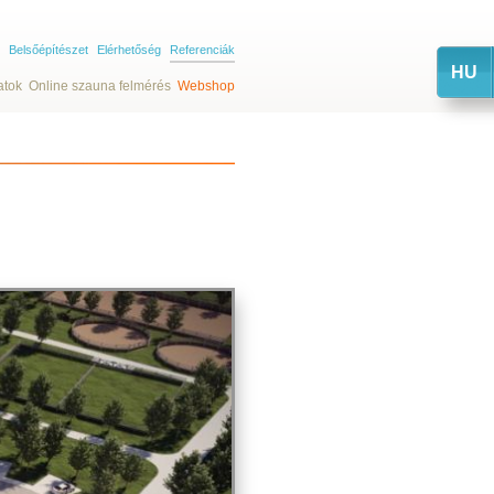
Belsőépítészet
Elérhetőség
Referenciák
HU
atok
Online szauna felmérés
Webshop