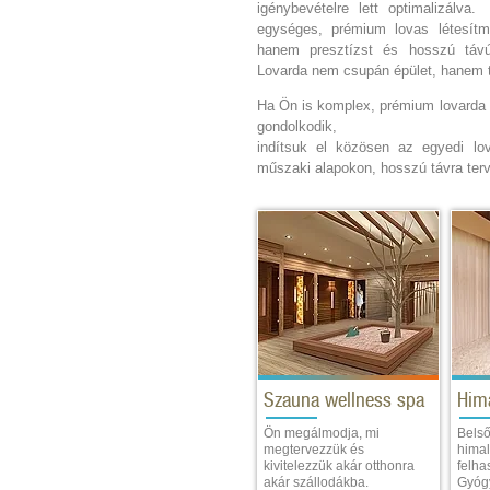
igénybevételre lett optimalizálv
egységes, prémium lovas létesítm
hanem presztízst és hosszú távú
Lovarda nem csupán épület, hanem t
Ha Ön is komplex, prémium lovarda
gondolkodik,
indítsuk el közösen az egyedi lo
műszaki alapokon, hosszú távra ter
Szauna wellness spa
Him
Ön megálmodja, mi
Belső
megtervezzük és
himal
kivitelezzük akár otthonra
felha
akár szállodákba.
Gyógy