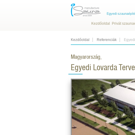
Egyedi szaunaépít
Kezdőoldal
Privát szauna
Kezdőoldal
Referenciák
Egyedi
Magyarország,
Egyedi Lovarda Terv