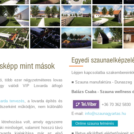
Egyedi szaunaelképzel
ásképp mint mások
Lépjen kapcsolatba szakembereinkk
ló, több ezer négyzetméteres lovas
■ Szauna manufaktúra - Dunaszeg
 egy valódi VIP Lovarda átfogó
Balázs Csaba -
Szauna wellness 
varda tervezés
, a lovarda építés és
+36 70 362 5830
ndszerként működjön, nem különálló
E-mail:
info@szaunagyartas.hu
létrehozása volt, amely egyszerre
Online szauna felmérés
ki minőséget, valamint hosszú távú
lovarda kialakítása már az első
■ Illetve elküldheti elérhetőségeit az