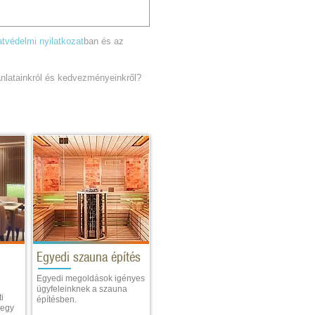
tvédelmi nyilatkozat
ban és az
jánlatainkról és kedvezményeinkről?
Egyedi szauna építés
Egyedi megoldások igényes
ügyfeleinknek a szauna
i
építésben.
 egy