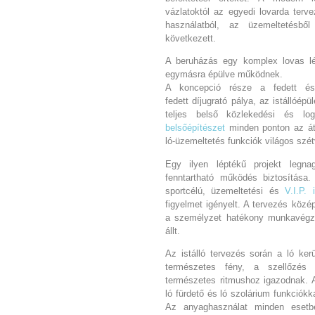
vázlatoktól az egyedi lovarda terv
használatból, az üzemeltetésbő
következett.
A beruházás egy komplex lovas lé
egymásra épülve működnek.
A koncepció része a fedett és
fedett díjugrató pálya, az istállóép
teljes belső közlekedési és logi
belsőépítészet
minden ponton az át
ló-üzemeltetés funkciók világos szét
Egy ilyen léptékű projekt legna
fenntartható működés biztosítása.
sportcélú, üzemeltetési és
V.I.P. 
figyelmet igényelt. A tervezés közép
a személyzet hatékony munkavégz
állt.
Az istálló tervezés során a ló ker
természetes fény, a szellőzé
természetes ritmushoz igazodnak. A 
ló fürdető és ló szolárium funkciókk
Az anyaghasználat minden esetb