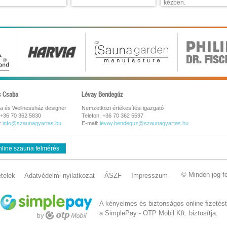
kézben.
s Csaba
Lévay Bendegúz
a és Wellnessház designer
Nemzetközi értékesítési igazgató
 +36 70 362 5830
Telefon: +36 70 362 5597
:
info@szaunagyartas.hu
E-mail:
levay.bendeguz@szaunagyartas.hu
line szauna felmérés
© Minden jog f
ételek
Adatvédelmi nyilatkozat
ÁSZF
Impresszum
A kényelmes és biztonságos online ﬁzetést
a SimplePay - OTP Mobil Kft. biztosítja.