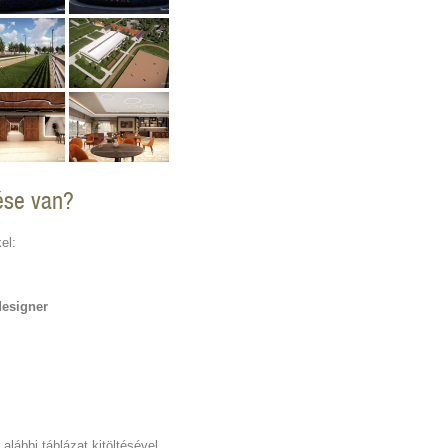
ése van?
el:
designer
 alábbi táblázat kitöltésével,