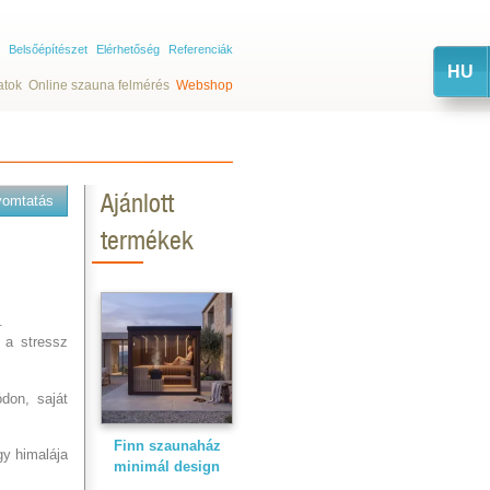
Belsőépítészet
Elérhetőség
Referenciák
HU
atok
Online szauna felmérés
Webshop
Ajánlott
yomtatás
termékek
.
, a stressz
don, saját
Finn szaunaház
agy himalája
minimál design