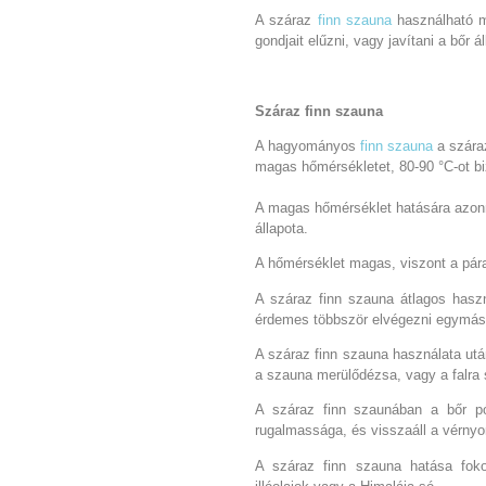
A száraz
finn szauna
használható m
gondjait elűzni, vagy javítani a bőr á
Száraz finn szauna
A hagyományos
finn szauna
a szára
magas hőmérsékletet, 80-90 °C-ot bi
A magas hőmérséklet hatására azonn
állapota.
A hőmérséklet magas, viszont a pára
A száraz finn szauna átlagos haszn
érdemes többször elvégezni egymás
A száraz finn szauna használata utá
a szauna merülődézsa, vagy a falra 
A száraz finn szaunában a bőr pó
rugalmassága, és visszaáll a vérny
A száraz finn szauna hatása fok