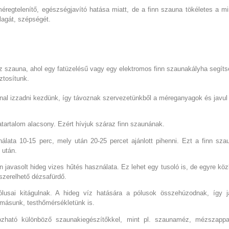
éregtelenítő, egészségjavító hatása miatt, de a finn szauna tökéletes a 
llagát, szépségét.
z szauna, ahol egy fatüzelésű vagy egy elektromos finn szaunakályha segíts
ztosítunk.
al izzadni kezdünk, így távoznak szervezetünkből a méreganyagok és javul 
tartalom alacsony. Ezért hívjuk száraz finn szaunának.
álata 10-15 perc, mely után 20-25 percet ajánlott pihenni. Ezt a finn sz
 után.
n javasolt hideg vizes hűtés használata. Ez lehet egy tusoló is, de egyre kö
szerelhető dézsafürdő.
lusai kitágulnak. A hideg víz hatására a pólusok összehúzodnak, így j
omásunk, testhőmérsékletünk is.
ozható különböző szaunakiegészítőkkel, mint pl. szaunaméz, mézszapp