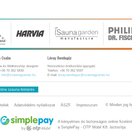
s Csaba
Lévay Bendegúz
a és Wellnessház designer
Nemzetközi értékesítési igazgató
 +36 70 362 5830
Telefon: +36 70 362 5597
:
info@szaunagyartas.hu
E-mail:
levay.bendeguz@szaunagyartas.hu
line szauna felmérés
© Minden jog f
ételek
Adatvédelmi nyilatkozat
ÁSZF
Impresszum
A kényelmes és biztonságos online ﬁzetést
a SimplePay - OTP Mobil Kft. biztosítja.