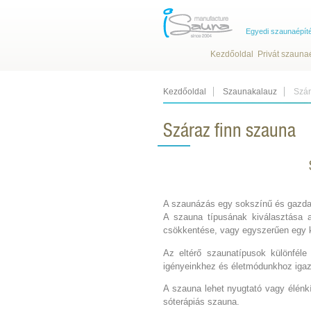
Egyedi szaunaépít
Kezdőoldal
Privát szauna
Kezdőoldal
Szaunakalauz
Szár
Száraz finn szauna
A szaunázás egy sokszínű és gazdag 
A szauna típusának kiválasztása at
csökkentése, vagy egyszerűen egy 
Az eltérő szaunatípusok különféle
igényeinkhez és életmódunkhoz igaz
A szauna lehet nyugtató vagy élénk
sóterápiás szauna.