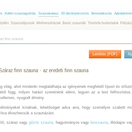
és
Kültéri szaunagyártás
Szaunakalauz
3D látványtervezés
Bemutatkozás
Ajánlatkérés
építés
Szaunatípusok
Wellnessházak
Basic szaunák
Tömörfa burkolatok
Pályáz
az finn szauna
Letöltés (PDF)
N
Száraz finn szauna - az eredeti finn szauna
világ, ahol mindenki megtalálhatja az igényeinek megfelelő típust és stílust
tól függ, milyen hatást szeretnénk elérni, legyen az a test felfrissítése
kellemes, nyugodt élmény.
 élményeket kínálnak, lehetőséget adva arra, hogy személyre szabott mó
ítva élvezhessük a szaunázást.
ítő, száraz vagy
gőzös szauna
, hagyományos vagy
bioszauna
, illóolajos v