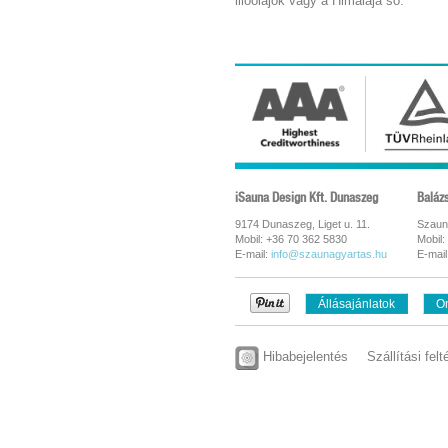
illóolajok vagy a Himalája só.
iSauna Design Kft. Dunaszeg
Baláz
9174 Dunaszeg, Liget u. 11.
Szaun
Mobil: +36 70 362 5830
Mobil:
E-mail:
info@szaunagyartas.hu
E-mail
Állásajánlatok
On
Hibabejelentés
Szállítási felt