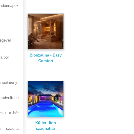
mindennapok
égével
Bioszauna - Easy
a bőr
Comfort
aunaélményt
zkedveltebb
avul a bőr
Kültéri finn
an, szauna
szaunaház