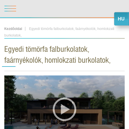
HU
Kezdőoldal
Egyedi tömörfa falburkolatok, faárnyékolók, homlokzati
burkolatok,
Egyedi tömörfa falburkolatok,
faárnyékolók, homlokzati burkolatok,