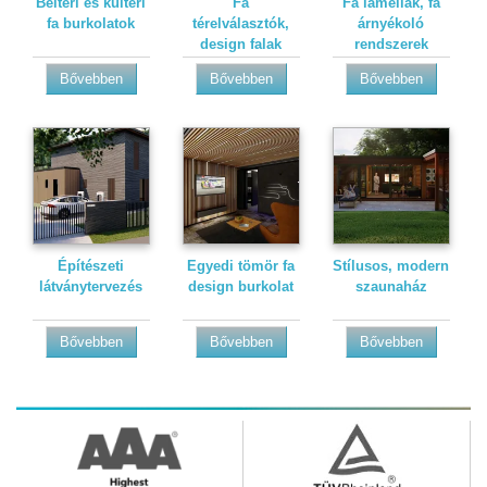
Beltéri és kültéri
Fa
Fa lamellák, fa
fa burkolatok
térelválasztók,
árnyékoló
design falak
rendszerek
Bővebben
Bővebben
Bővebben
Építészeti
Egyedi tömör fa
Stílusos, modern
látványtervezés
design burkolat
szaunaház
Bővebben
Bővebben
Bővebben