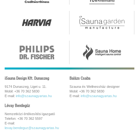
iSauna Design Kft. Dunaszeg
Balázs Csaba
9174 Dunaszeg, Liget u. 11.
Szauna és Wellnessház designer
Mobil: +36 70 362 5830
Mobil: +36 70 362 5830
E-mail:
info@szaunagyartas.hu
E-mail:
info@szaunagyartas.hu
Lévay Bendegúz
Nemzetközi értékesítési igazgató
Telefon: +36 70 362 5597
E-mail:
levay.bendeguz@szaunagyartas.hu