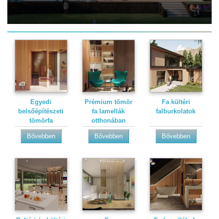
Egyedi
Prémium tömör
Fa kültéri
belsőépítészeti
fa lamellák
falburkolatok
tömörfa
otthonában
burkolatok
Bővebben
Bővebben
Bővebben