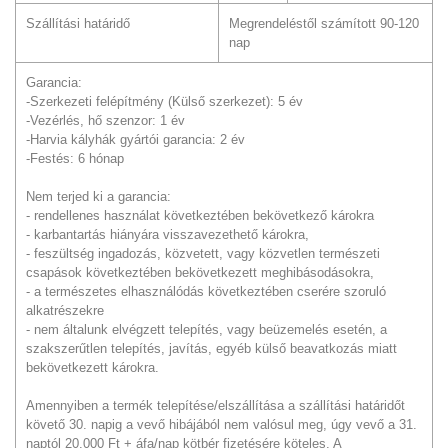
Szállítási határidő
Megrendeléstől számított 90-120
nap
Garancia:
-Szerkezeti felépítmény (Külső szerkezet): 5 év
-Vezérlés, hő szenzor: 1 év
-Harvia kályhák gyártói garancia: 2 év
-Festés: 6 hónap
Nem terjed ki a garancia:
- rendellenes használat következtében bekövetkező károkra
- karbantartás hiányára visszavezethető károkra,
- feszültség ingadozás, közvetett, vagy közvetlen természeti
csapások következtében bekövetkezett meghibásodásokra,
- a természetes elhasználódás következtében cserére szoruló
alkatrészekre
- nem általunk elvégzett telepítés, vagy beüzemelés esetén, a
szakszerűtlen telepítés, javítás, egyéb külső beavatkozás miatt
bekövetkezett károkra.
Amennyiben a termék telepítése/elszállítása a szállítási határidőt
követő 30. napig a vevő hibájából nem valósul meg, úgy vevő a 31.
naptól 20.000 Ft + áfa/nap kötbér fizetésére köteles. A