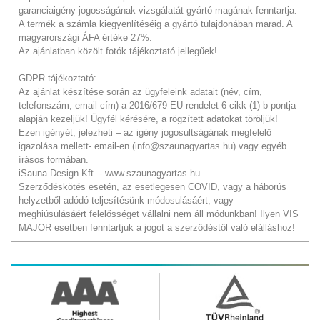
garanciaigény jogosságának vizsgálatát gyártó magának fenntartja.
A termék a számla kiegyenlítéséig a gyártó tulajdonában marad. A
magyarországi ÁFA értéke 27%.
Az ajánlatban közölt fotók tájékoztató jellegűek!
GDPR tájékoztató:
Az ajánlat készítése során az ügyfeleink adatait (név, cím,
telefonszám, email cím) a 2016/679 EU rendelet 6 cikk (1) b pontja
alapján kezeljük! Ügyfél kérésére, a rögzített adatokat töröljük!
Ezen igényét, jelezheti – az igény jogosultságának megfelelő
igazolása mellett- email-en (info@szaunagyartas.hu) vagy egyéb
írásos formában.
iSauna Design Kft. - www.szaunagyartas.hu
Szerződéskötés esetén, az esetlegesen COVID, vagy a háborús
helyzetből adódó teljesítésünk módosulásáért, vagy
meghiúsulásáért felelősséget vállalni nem áll módunkban! Ilyen VIS
MAJOR esetben fenntartjuk a jogot a szerződéstől való elálláshoz!