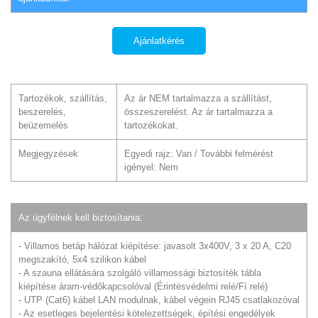
Ajánlatkérés
Tartozékok, szállítás,
Az ár NEM tartalmazza a szállítást,
beszerelés,
összeszerelést. Az ár tartalmazza a
beüzemelés
tartozékokat.
Megjegyzések
Egyedi rajz: Van / További felmérést
igényel: Nem
Az ügyfélnek kell biztosítania:
- Villamos betáp hálózat kiépítése: javasolt 3x400V, 3 x 20 A, C20
megszakító, 5x4 szilikon kábel
- A szauna ellátására szolgáló villamossági biztosíték tábla
kiépítése áram-védőkapcsolóval (Érintésvédelmi relé/Fí relé)
- UTP (Cat6) kábel LAN modulnak, kábel végein RJ45 csatlakozóval
- Az esetleges bejelentési kötelezettségek, építési engedélyek