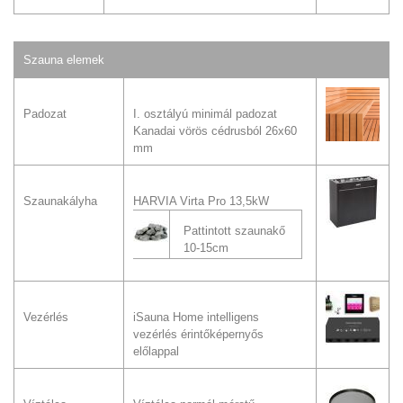
Szauna elemek
Padozat
I. osztályú minimál padozat
Kanadai vörös cédrusból 26x60
mm
Szaunakályha
HARVIA Virta Pro 13,5kW
Pattintott szaunakő
10-15cm
Vezérlés
iSauna Home intelligens
vezérlés érintőképernyős
előlappal