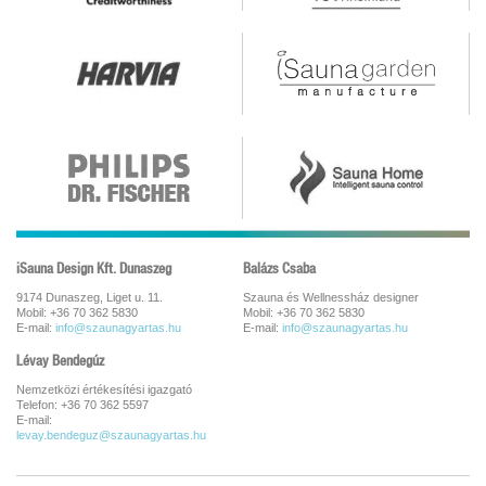
iSauna Design Kft. Dunaszeg
Balázs Csaba
9174 Dunaszeg, Liget u. 11.
Szauna és Wellnessház designer
Mobil: +36 70 362 5830
Mobil: +36 70 362 5830
E-mail:
info@szaunagyartas.hu
E-mail:
info@szaunagyartas.hu
Lévay Bendegúz
Nemzetközi értékesítési igazgató
Telefon: +36 70 362 5597
E-mail:
levay.bendeguz@szaunagyartas.hu