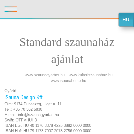
HU
Standard szaunaház
ajánlat
www.szaunagyartas.hu
www.kulteriszaunahaz.hu
www.isaunahome.hu
Gyártó
iSauna Design Kft.
Cím: 9174 Dunaszeg, Liget u. 11.
Tel.: +36 70 362 5830
E-mail: info@szaunagyartas.hu
Swift: OTPVHUHB
IBAN Eur: HU 40 1176 3378 4225 3882 0000 0000
IBAN Huf: HU 79 1173 7007 2073 2756 0000 0000