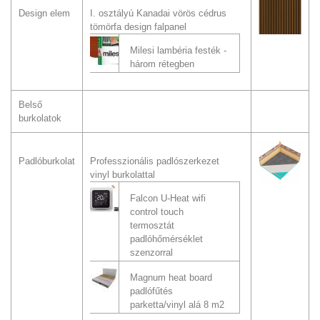
Design elem
I. osztályú Kanadai vörös cédrus
tömörfa design falpanel
Milesi lambéria festék -
három rétegben
Belső
burkolatok
Padlóburkolat
Professzionális padlószerkezet
vinyl burkolattal
Falcon U-Heat wifi
control touch
termosztát
padlóhőmérséklet
szenzorral
Magnum heat board
padlófűtés
parketta/vinyl alá 8 m2