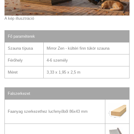
A kép illusztráció
Fő paraméterek
Szauna típusa
Mirror Zen - kültéri finn tükör szauna
Férőhely
4-6 személy
Méret
3,33 x 1,95 x 2,5 m
Falszerkezet
Faanyag szerkezethez lucfenyőből 86x43 mm