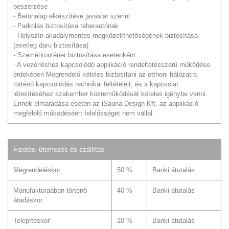
beszerzése
- Betonalap elkészítése javaslat szerint
- Parkolás biztosítása teherautónak
- Helyszín akadálymentes megközelíthetőségének biztosítása
(esetleg daru biztosítása)
- Szemétkonténer biztosítása esetenként
- A vezérléshez kapcsolódó applikáció rendeltetésszerű működése
érdekében Megrendelő köteles biztosítani az otthoni hálózatra
történő kapcsolódás technikai feltételeit, és a kapcsolat
létesítéséhez szakember közreműködését köteles igénybe venni.
Ennek elmaradása esetén az iSauna Design Kft. az applikáció
megfelelő működéséért felelősséget nem vállal.
Fizetési ütemezés és szállítás
Megrendeléskor
50 %
Banki átutalás
Manufakturaában történő
40 %
Banki átutalás
átadáskor
Telepítéskor
10 %
Banki átutalás