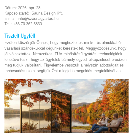
Dátum: 2026. ápr. 28.
Kapcsolatartó: iSauna Design Kft.
E-mail: info@szaunagyartas.hu
Tel.: +36 70 362 5830
Tisztelt Ügyfél!
Ezúton köszönjük Önnek, hogy megtiszteltek minket bizalmukkal és
vásárlási szándékukkal cégünket keresték fel. Meggyőződésünk, hogy
jól választottak. Nemzetközi TÜV minősítésű gyártási technológiánk
lehetővé teszi, hogy az ügyfelek bármely egyedi elképzelését precízen
meg tudjuk valósítani. Figyelembe vesszük a helyszín adottságait és
tanácsadásunkkal segítjük Önt a legjobb megoldás megtalálásában.