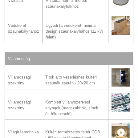
Víztálca
Víztálca normál méretű
szaunakályhákhoz
Védőkeret
Egyedi fa védőkeret minimál
szaunakályhához
design szaunakályhához (11 kW
felett)
Villamosság
Villamossági
Titok ajtó vezérléshez kültéri
szekrény
szaunák esetén - 20x20 cm
Villamossági
Komplett villanyszerelési
szekrény
anyagok (megszakítók, sínek
és főkapcsoló)
Világítástechnika
Kültéri természetes fehér COB
LED szalag tápegységgel,