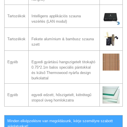
Tartozékok
Intelligens applikációs szauna
vezérlés (LAN modul)
Tartozékok
Fekete alumínium & bambusz szauna
szett
Egyéb
Egyedi gyártású hangszigetelt titokajtó
0.75*2.1m balos speciális pántokkal
és külső Thermowood nyárfa design
burkolattal
Egyéb
egyedi edzett, hőszigetelt, kétrétegű
stopsol üveg homlokzatra
Minden elképzelésre van megoldásunk, kérje személyre szabott
ajánlatunkat!