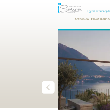
Egyedi szaunaépít
Kezdőoldal
Privát szauna