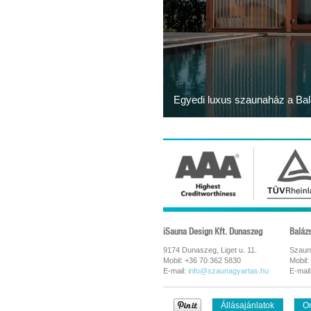
Egyedi luxus szaunaház a Bal
iSauna Design Kft. Dunaszeg
Baláz
9174 Dunaszeg, Liget u. 11.
Szaun
Mobil: +36 70 362 5830
Mobil:
E-mail:
info@szaunagyartas.hu
E-mail
Állásajánlatok
On