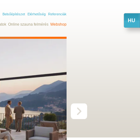
Belsőépítészet
Elérhetőség
Referenciák
HU
atok
Online szauna felmérés
Webshop