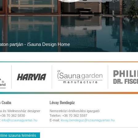
aton partján - iSauna Design Home
s Csaba
Lévay Bendegúz
a és Wellnessház designer
Nemzetközi értékesítési igazgató
 +36 70 362 5830
Telefon: +36 70 362 5597
:
info@szaunagyartas.hu
E-mail:
levay.bendeguz@szaunagyartas.hu
line szauna felmérés