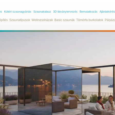
és
Kültéri szaunagyártás
Szaunakalauz
3D látványtervezés
Bemutatkozás
Ajánlatkérés
építés
Szaunatípusok
Wellnessházak
Basic szaunák
Tömörfa burkolatok
Pályáz