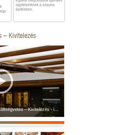
Egyedi megoldások igényes
ügyfeleinknek a szauna
i
építésben.
 egy
s – Kivitelezés
Belsőépítészet - Tervezés – Költségvetés – Kivitelezés - iSauna Design Kft