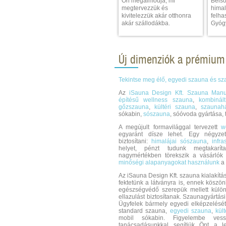
Ön megálmodja, mi
Belső
megtervezzük és
himal
kivitelezzük akár otthonra
felha
akár szállodákba.
Gyógy
Új dimenziók a prémium
Tekintse meg élő, egyedi szauna és sz
Az
iSauna Design Kft. Szauna Manu
építésű wellness szauna
,
kombinál
gőzszauna
,
kültéri szauna
,
szaunah
sókabin,
sószauna
, sóóvoda gyártása, t
A megújult formavilággal tervezett
w
egyaránt dísze lehet. Egy négyzet
biztosítani:
himalájai sószauna
,
infr
helyet, pénzt tudunk megtakarít
nagymértékben törekszik a vásárlók
minőségi alapanyagokat használunk
a 
Az iSauna Design Kft. szauna kialakítás
fektetünk a látványra is, ennek köszö
egészségvédő szerepük mellett külö
ellazulást biztosítanak. Szaunagyártás
Ügyfelek bármely egyedi elképzelését
standard szauna,
egyedi szauna
,
kül
mobil sókabin. Figyelembe ves
tanácsadásunkkal segítjük Önt a 