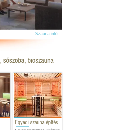
Szauna infó
Nézzünk be a tükör szaunák 
a, sószoba, bioszauna
Egyedi szauna építés