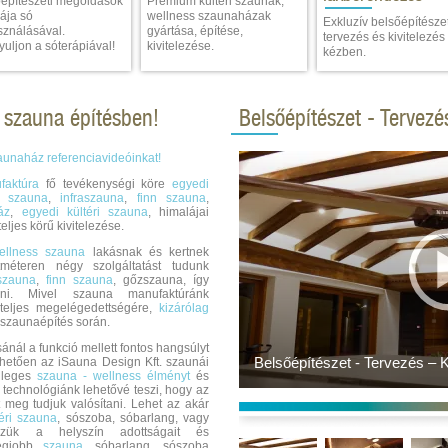
építészeti megoldások
Prémium kültéri szaunák,
ája só
wellness szaunaházak
Exkluzív belsőépítészet
sználásával.
gyártása, építése,
tervezés és kivitelezés
uljon a sóterápiával!
kivitelezése.
kézben.
 szauna építésben!
Belsőépítészet - Tervezé
aunaház referenciavideóinkat!
faktúra
fő tevékenységi köre
egyedi
t szauna
,
infraszauna
,
finn szauna
,
áz
,
egyedi kültéri szauna
, himalájai
eljes körű kivitelezése.
ellness szauna
lakásnak és kertnek
méteren négy szolgáltatást tudunk
aszauna
,
finn szauna
, gőzszauna, így
ani. Mivel szauna manufaktúránk
 teljes megelégedettségére,
kizárólag
szaunaépítés során.
ánál a funkció mellett fontos hangsúlyt
nhetően az iSauna Design Kft. szaunái
nleges
szauna - wellness élményt
és
i technológiánk lehetővé teszi, hogy az
 meg tudjuk valósítani. Lehet az akár
téri szauna
, sószoba, sóbarlang, vagy
szük a helyszín adottságait és
legjobb
szauna
, sóbarlang, sószoba