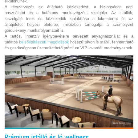
elkülönülnek.
A térszervezés az átlátható közlekedést, a biztonságos napi
használatot és a hatékony munkavégzést szolgálja. Az istállók,
kiszolgáló terek és közlekedők kialakítása a lókomfortot és az
állatjólétet helyezi előtérbe, miközben támogatja a személyzet
gördülékeny munkafolyamatait is.
A tartós, intenzív igénybevételre tervezett anyaghasználat és a
tudatos
belsőépítészeti megoldások
hosszú távon is stabil, fenntartható
és gazdaságosan üzemeltethető prémium VIP lovardát eredményeznek.
Prémium istálló és ló wellness