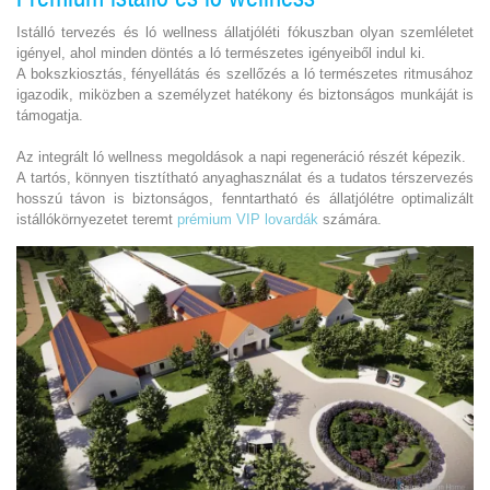
Istálló tervezés és ló wellness állatjóléti fókuszban olyan szemléletet
igényel, ahol minden döntés a ló természetes igényeiből indul ki.
A bokszkiosztás, fényellátás és szellőzés a ló természetes ritmusához
igazodik, miközben a személyzet hatékony és biztonságos munkáját is
támogatja.
Az integrált ló wellness megoldások a napi regeneráció részét képezik.
A tartós, könnyen tisztítható anyaghasználat és a tudatos térszervezés
hosszú távon is biztonságos, fenntartható és állatjólétre optimalizált
istállókörnyezetet teremt
prémium VIP lovardák
számára.