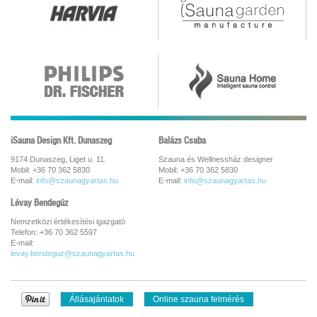
iSauna Design Kft. Dunaszeg
Balázs Csaba
9174 Dunaszeg, Liget u. 11.
Szauna és Wellnessház designer
Mobil: +36 70 362 5830
Mobil: +36 70 362 5830
E-mail:
info@szaunagyartas.hu
E-mail:
info@szaunagyartas.hu
Lévay Bendegúz
Nemzetközi értékesítési igazgató
Telefon: +36 70 362 5597
E-mail:
levay.bendeguz@szaunagyartas.hu
Állásajánlatok
Online szauna felmérés