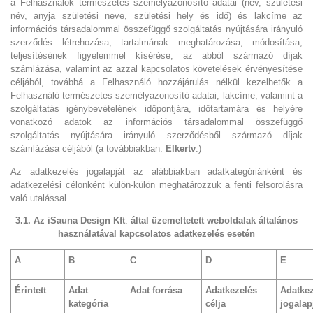
a Felhasználók természetes személyazonosító adatai (név, születési
név, anyja születési neve, születési hely és idő) és lakcíme az
információs társadalommal összefüggő szolgáltatás nyújtására irányuló
szerződés létrehozása, tartalmának meghatározása, módosítása,
teljesítésének figyelemmel kísérése, az abból származó díjak
számlázása, valamint az azzal kapcsolatos követelések érvényesítése
céljából, továbbá a Felhasználó hozzájárulás nélkül kezelhetők a
Felhasználó természetes személyazonosító adatai, lakcíme, valamint a
szolgáltatás igénybevételének időpontjára, időtartamára és helyére
vonatkozó adatok az információs társadalommal összefüggő
szolgáltatás nyújtására irányuló szerződésből származó díjak
számlázása céljából (a továbbiakban:
Elkertv
.)
Az adatkezelés jogalapját az alábbiakban adatkategóriánként és
adatkezelési célonként külön-külön meghatározzuk a fenti felsorolásra
való utalással.
3.1. Az
iSauna Design Kft
.
által üzemeltetett weboldalak általános
használatával kapcsolatos adatkezelés esetén
A
B
C
D
E
Érintett
Adat
Adat forrása
Adatkezelés
Adatke
kategória
célja
jogalap