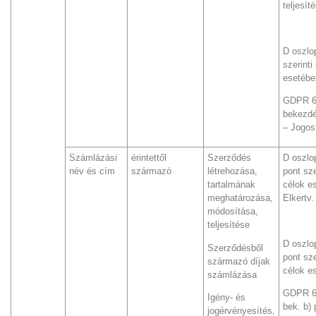
teljesít
D oszlo
szerinti
esetébe
GDPR 6.
bekezdé
– Jogos
Számlázási
érintettől
Szerződés
D oszlop
név és cím
származó
létrehozása,
pont sze
tartalmának
célok e
meghatározása,
Elkertv.
módosítása,
teljesítése
D oszlop
Szerződésből
pont sze
származó díjak
célok e
számlázása
GDPR 6.
Igény- és
bek. b) 
jogérvényesítés,