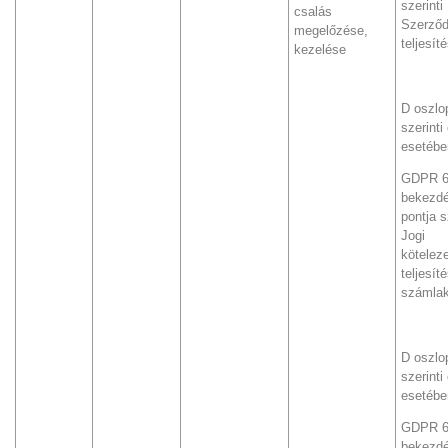
szerinti
csalás
Szerző
megelőzése,
teljesít
kezelése
D oszlo
szerinti
esetébe
GDPR 6.
bekezdé
pontja s
Jogi
kötelez
teljesít
számlak
D oszlo
szerinti
esetébe
GDPR 6.
bekezdé