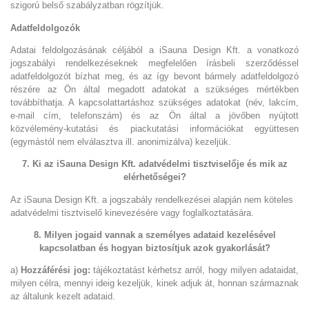
szigorú belső szabályzatban rögzítjük.
Adatfeldolgozók
Adatai feldolgozásának céljából a iSauna Design Kft. a vonatkozó
jogszabályi rendelkezéseknek megfelelően írásbeli szerződéssel
adatfeldolgozót bízhat meg, és az így bevont bármely adatfeldolgozó
részére az Ön által megadott adatokat a szükséges mértékben
továbbíthatja. A kapcsolattartáshoz szükséges adatokat (név, lakcím,
e-mail cím, telefonszám) és az Ön által a jövőben nyújtott
közvélemény-kutatási és piackutatási információkat együttesen
(egymástól nem elválasztva ill. anonimizálva) kezeljük.
7. Ki az iSauna Design Kft. adatvédelmi tisztviselője és mik az
elérhetőségei?
Az iSauna Design Kft. a jogszabály rendelkezései alapján nem köteles
adatvédelmi tisztviselő kinevezésére vagy foglalkoztatására.
8. Milyen jogaid vannak a személyes adataid kezelésével
kapcsolatban és hogyan biztosítjuk azok gyakorlását?
a)
Hozzáférési jog:
tájékoztatást kérhetsz arról, hogy milyen adataidat,
milyen célra, mennyi ideig kezeljük, kinek adjuk át, honnan származnak
az általunk kezelt adataid.