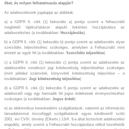
őket, és milyen felhatalmazás alapján?
Az adatkezelésünk jogalapjai az alábbiak:
a) a GDPR 6. cikk (1) bekezdés a) pontja szerint a felhasználó
megfelelő tájékoztatáson alapuló önkéntes hozzájárulása az
adatkezeléshez (a továbbiakban:
Hozzájárulás
);
b) a GDPR 6. cikk (1) bekezdés b) pontja szerint az adatkezelés olyan
szerződés teljesítéséhez szükséges, amelyben a Felhasználó mint
érintett az egyik fél (a továbbiakban:
Szerződés teljesítése
)
c) a GDPR 6. cikk (1) bekezdés c) pontja szerint az adatkezelés az
adatkezelőre vonatkozó jogi kötelezettség teljesítéséhez szükséges
(mint például számviteli, könyvviteli kötelezettség teljesítése – a
továbbiakban:
Jogi kötelezettség teljesítése
)
d) a GDPR 6. cikk (1) bekezdés f) pontja szerint az adatkezelés az
adatkezelő vagy egy harmadik fél jogos érdekeinek érvényesítéséhez
szükséges (a továbbiakban:
Jogos érdek
)
e) az elektronikus kereskedelmi szolgáltatások, valamint az információs
társadalommal összefüggő szolgáltatások egyes kérdéseiről szóló
2001. évi CVIII. törvény (Elkertv.) 13/A. §-a által biztosított adatkezelési
engedély, amely szerint a Felhasználó hozzájárulása nélkül kezelhetők