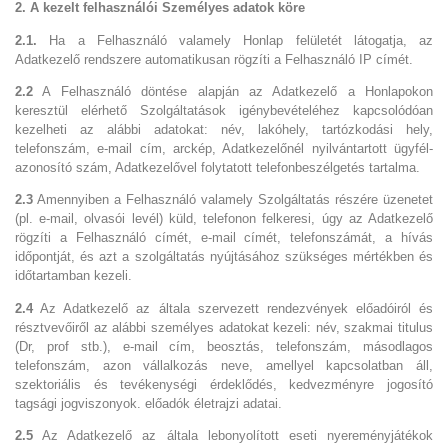
2. A kezelt felhasználói Személyes adatok köre
2.1.
Ha a Felhasználó valamely Honlap felületét látogatja, az
Adatkezelő rendszere automatikusan rögzíti a Felhasználó IP címét.
2.2
A Felhasználó döntése alapján az Adatkezelő a Honlapokon
keresztül elérhető Szolgáltatások igénybevételéhez kapcsolódóan
kezelheti az alábbi adatokat: név, lakóhely, tartózkodási hely,
telefonszám, e-mail cím, arckép, Adatkezelőnél nyilvántartott ügyfél-
azonosító szám, Adatkezelővel folytatott telefonbeszélgetés tartalma.
2.3
Amennyiben a Felhasználó valamely Szolgáltatás részére üzenetet
(pl. e-mail, olvasói levél) küld, telefonon felkeresi, úgy az Adatkezelő
rögzíti a Felhasználó címét, e-mail címét, telefonszámát, a hívás
időpontját, és azt a szolgáltatás nyújtásához szükséges mértékben és
időtartamban kezeli.
2.4
Az Adatkezelő az általa szervezett rendezvények előadóiról és
résztvevőiről az alábbi személyes adatokat kezeli: név, szakmai titulus
(Dr, prof stb.), e-mail cím, beosztás, telefonszám, másodlagos
telefonszám, azon vállalkozás neve, amellyel kapcsolatban áll,
szektoriális és tevékenységi érdeklődés, kedvezményre jogosító
tagsági jogviszonyok. előadók életrajzi adatai.
2.5
Az Adatkezelő az általa lebonyolított eseti nyereményjátékok