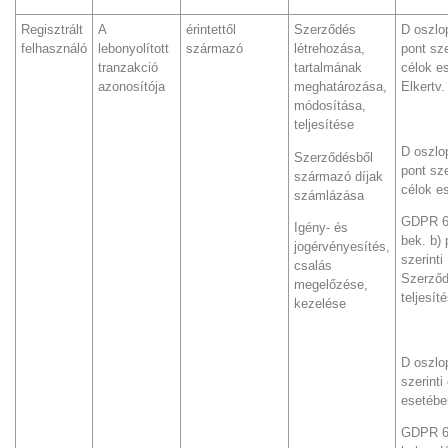
Regisztrált
A
érintettől
Szerződés
D oszlop
felhasználó
lebonyolított
származó
létrehozása,
pont sze
tranzakció
tartalmának
célok e
azonosítója
meghatározása,
Elkertv.
módosítása,
teljesítése
D oszlop
Szerződésből
pont sze
származó díjak
célok e
számlázása
GDPR 6.
Igény- és
bek. b) 
jogérvényesítés,
szerinti
csalás
Szerző
megelőzése,
teljesít
kezelése
D oszlo
szerinti
esetébe
GDPR 6.