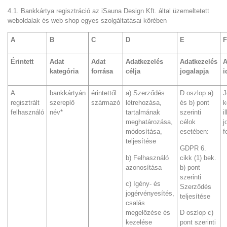
4.1. Bankkártya regisztráció az iSauna Design Kft. által üzemeltetett
weboldalak és web shop egyes szolgáltatásai körében
A
B
C
D
E
F
Érintett
Adat
Adat
Adatkezelés
Adatkezelés
A
kategória
forrása
célja
jogalapja
i
A
bankkártyán
érintettől
a) Szerződés
D oszlop a)
J
regisztrált
szereplő
származó
létrehozása,
és b) pont
k
felhasználó
név*
tartalmának
szerinti
i
meghatározása,
célok
j
módosítása,
esetében:
f
teljesítése
GDPR 6.
b) Felhasználó
cikk (1) bek.
azonosítása
b) pont
szerinti
c) Igény- és
Szerződés
jogérvényesítés,
teljesítése
csalás
megelőzése és
D oszlop c)
kezelése
pont szerinti