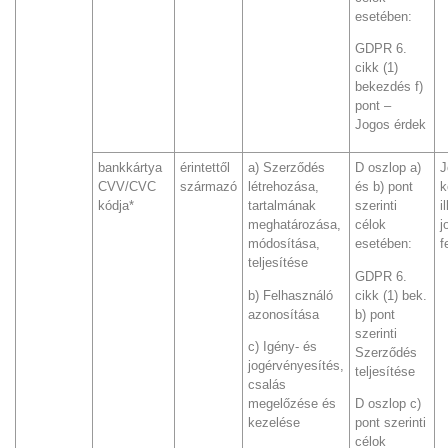
esetében:
GDPR 6.
cikk (1)
bekezdés f)
pont –
Jogos érdek
bankkártya
érintettől
a) Szerződés
D oszlop a)
J
CVV/CVC
származó
létrehozása,
és b) pont
k
kódja*
tartalmának
szerinti
i
meghatározása,
célok
j
módosítása,
esetében:
f
teljesítése
GDPR 6.
b) Felhasználó
cikk (1) bek.
azonosítása
b) pont
szerinti
c) Igény- és
Szerződés
jogérvényesítés,
teljesítése
csalás
megelőzése és
D oszlop c)
kezelése
pont szerinti
célok