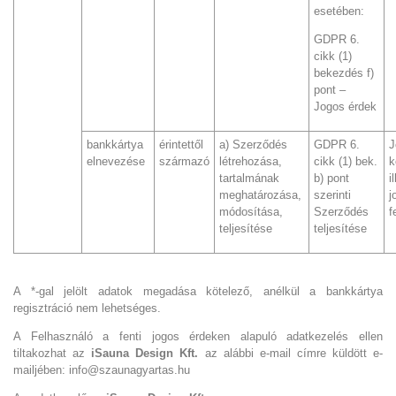
esetében:
GDPR 6.
cikk (1)
bekezdés f)
pont –
Jogos érdek
bankkártya
érintettől
a) Szerződés
GDPR 6.
J
elnevezése
származó
létrehozása,
cikk (1) bek.
k
tartalmának
b) pont
i
meghatározása,
szerinti
j
módosítása,
Szerződés
f
teljesítése
teljesítése
A *-gal jelölt adatok megadása kötelező, anélkül a bankkártya
regisztráció nem lehetséges.
A Felhasználó a fenti jogos érdeken alapuló adatkezelés ellen
tiltakozhat az
iSauna Design Kft.
az alábbi e-mail címre küldött e-
mailjében: info@szaunagyartas.hu