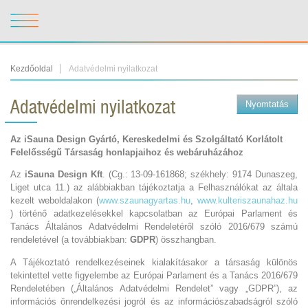
Kezdőoldal
Adatvédelmi nyilatkozat
Adatvédelmi nyilatkozat
Nyomtatás
Az iSauna Design Gyártó, Kereskedelmi és Szolgáltató Korlátolt
Felelősségű Társaság honlapjaihoz és webáruházához
Az
iSauna Design Kft
. (Cg.: 13-09-161868; székhely: 9174 Dunaszeg,
Liget utca 11.) az alábbiakban tájékoztatja a Felhasználókat az általa
kezelt weboldalakon (
www.szaunagyartas.hu
,
www.kulteriszaunahaz.hu
) történő adatkezelésekkel kapcsolatban az Európai Parlament és
Tanács Általános Adatvédelmi Rendeletéről szóló 2016/679 számú
rendeletével (a továbbiakban:
GDPR
) összhangban.
A Tájékoztató rendelkezéseinek kialakításakor a társaság különös
tekintettel vette figyelembe az Európai Parlament és a Tanács 2016/679
Rendeletében („Általános Adatvédelmi Rendelet” vagy „GDPR”), az
információs önrendelkezési jogról és az információszabadságról szóló