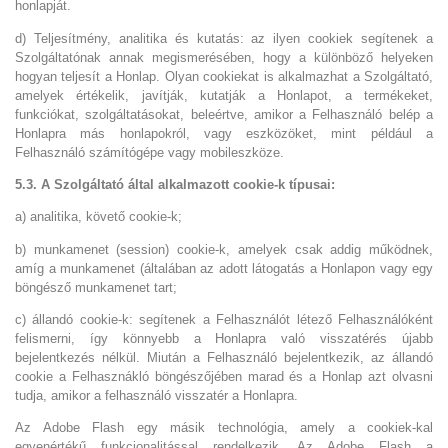
honlapját.
d) Teljesítmény, analitika és kutatás: az ilyen cookiek segítenek a
Szolgáltatónak annak megismerésében, hogy a különböző helyeken
hogyan teljesít a Honlap. Olyan cookiekat is alkalmazhat a Szolgáltató,
amelyek értékelik, javítják, kutatják a Honlapot, a termékeket,
funkciókat, szolgáltatásokat, beleértve, amikor a Felhasználó belép a
Honlapra más honlapokról, vagy eszközöket, mint például a
Felhasználó számítógépe vagy mobileszköze.
5.3. A Szolgáltató által alkalmazott cookie-k típusai:
a) analitika, követő cookie-k;
b) munkamenet (session) cookie-k, amelyek csak addig működnek,
amíg a munkamenet (általában az adott látogatás a Honlapon vagy egy
böngésző munkamenet tart;
c) állandó cookie-k: segítenek a Felhasználót létező Felhasználóként
felismerni, így könnyebb a Honlapra való visszatérés újabb
bejelentkezés nélkül. Miután a Felhasználó bejelentkezik, az állandó
cookie a Felhasznákló böngészőjében marad és a Honlap azt olvasni
tudja, amikor a felhasználó visszatér a Honlapra.
Az Adobe Flash egy másik technológia, amely a cookiek-kal
egyenértékű funkcionalitással rendelkezik. Az Adobe Flash a