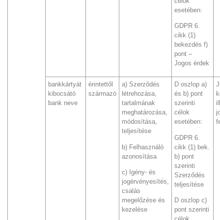
célok
esetében:
GDPR 6.
cikk (1)
bekezdés f)
pont –
Jogos érdek
bankkártyát
érintettől
a) Szerződés
D oszlop a)
J
kibocsátó
származó
létrehozása,
és b) pont
k
bank neve
tartalmának
szerinti
i
meghatározása,
célok
j
módosítása,
esetében:
f
teljesítése
GDPR 6.
b) Felhasználó
cikk (1) bek.
azonosítása
b) pont
szerinti
c) Igény- és
Szerződés
jogérvényesítés,
teljesítése
csalás
megelőzése és
D oszlop c)
kezelése
pont szerinti
célok