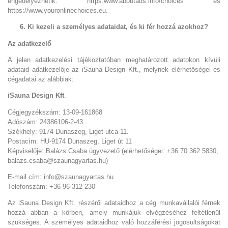
engedélyezhetik: https:www.aboutads.info/choices és
https://www.youronlinechoices.eu.
6. Ki kezeli a személyes adataidat, és ki fér hozzá azokhoz?
Az adatkezelő
A jelen adatkezelési tájékoztatóban meghatározott adatokon kívüli
adataid adatkezelője az iSauna Design Kft., melynek elérhetőségei és
cégadatai az alábbiak:
iSauna Design Kft
.
Cégjegyzékszám: 13-09-161868
Adószám: 24386106-2-43
Székhely: 9174 Dunaszeg, Liget utca 11.
Postacím: HU-9174 Dunaszeg, Liget út 11
Képviselője: Balázs Csaba ügyvezető (elérhetőségei: +36 70 362 5830,
balazs.csaba@szaunagyartas.hu)
E-mail cím: info@szaunagyartas.hu
Telefonszám: +36 96 312 230
Az iSauna Design Kft. részéről adataidhoz a cég munkavállalói férnek
hozzá abban a körben, amely munkájuk elvégzéséhez feltétlenül
szükséges. A személyes adataidhoz való hozzáférési jogosultságokat