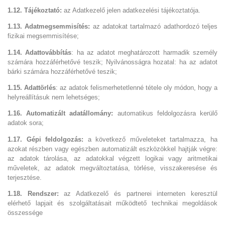
1.12. Tájékoztató:
az Adatkezelő jelen adatkezelési tájékoztatója.
1.13. Adatmegsemmisítés:
az adatokat tartalmazó adathordozó teljes
fizikai megsemmisítése;
1.14. Adattovábbítás
: ha az adatot meghatározott harmadik személy
számára hozzáférhetővé teszik; Nyilvánosságra hozatal: ha az adatot
bárki számára hozzáférhetővé teszik;
1.15. Adattörlés
: az adatok felismerhetetlenné tétele oly módon, hogy a
helyreállításuk nem lehetséges;
1.16. Automatizált adatállomány:
automatikus feldolgozásra kerülő
adatok sora;
1.17. Gépi feldolgozás:
a következő műveleteket tartalmazza, ha
azokat részben vagy egészben automatizált eszközökkel hajtják végre:
az adatok tárolása, az adatokkal végzett logikai vagy aritmetikai
műveletek, az adatok megváltoztatása, törlése, visszakeresése és
terjesztése.
1.18. Rendszer:
az Adatkezelő és partnerei interneten keresztül
elérhető lapjait és szolgáltatásait működtető technikai megoldások
összessége