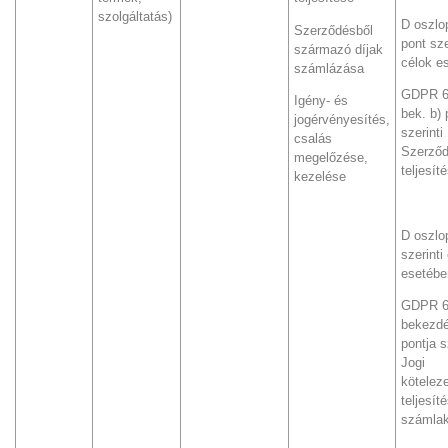
szolgáltatás)
D oszlop
Szerződésből
pont sze
származó díjak
célok e
számlázása
GDPR 6.
Igény- és
bek. b) 
jogérvényesítés,
szerinti
csalás
Szerző
megelőzése,
teljesít
kezelése
D oszlo
szerinti
esetébe
GDPR 6.
bekezdé
pontja s
Jogi
kötelez
teljesít
számlak