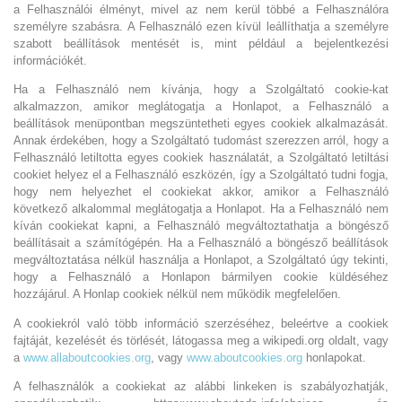
a Felhasználói élményt, mivel az nem kerül többé a Felhasználóra
személyre szabásra. A Felhasználó ezen kívül leállíthatja a személyre
szabott beállítások mentését is, mint például a bejelentkezési
információkét.
Ha a Felhasználó nem kívánja, hogy a Szolgáltató cookie-kat
alkalmazzon, amikor meglátogatja a Honlapot, a Felhasználó a
beállítások menüpontban megszüntetheti egyes cookiek alkalmazását.
Annak érdekében, hogy a Szolgáltató tudomást szerezzen arról, hogy a
Felhasználó letiltotta egyes cookiek használatát, a Szolgáltató letiltási
cookiet helyez el a Felhasználó eszközén, így a Szolgáltató tudni fogja,
hogy nem helyezhet el cookiekat akkor, amikor a Felhasználó
következő alkalommal meglátogatja a Honlapot. Ha a Felhasználó nem
kíván cookiekat kapni, a Felhasználó megváltoztathatja a böngésző
beállításait a számítógépén. Ha a Felhasználó a böngésző beállítások
megváltoztatása nélkül használja a Honlapot, a Szolgáltató úgy tekinti,
hogy a Felhasználó a Honlapon bármilyen cookie küldéséhez
hozzájárul. A Honlap cookiek nélkül nem működik megfelelően.
A cookiekról való több információ szerzéséhez, beleértve a cookiek
fajtáját, kezelését és törlését, látogassa meg a wikipedi.org oldalt, vagy
a
www.allaboutcookies.org
, vagy
www.aboutcookies.org
honlapokat.
A felhasználók a cookiekat az alábbi linkeken is szabályozhatják,