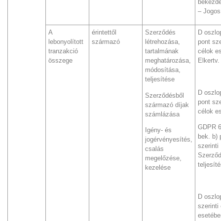
bekezdé
– Jogos
A
érintettől
Szerződés
D oszlop
lebonyolított
származó
létrehozása,
pont sze
tranzakció
tartalmának
célok e
összege
meghatározása,
Elkertv.
módosítása,
teljesítése
D oszlop
Szerződésből
pont sze
származó díjak
célok e
számlázása
GDPR 6.
Igény- és
bek. b) 
jogérvényesítés,
szerinti
csalás
Szerző
megelőzése,
teljesít
kezelése
D oszlo
szerinti
esetébe