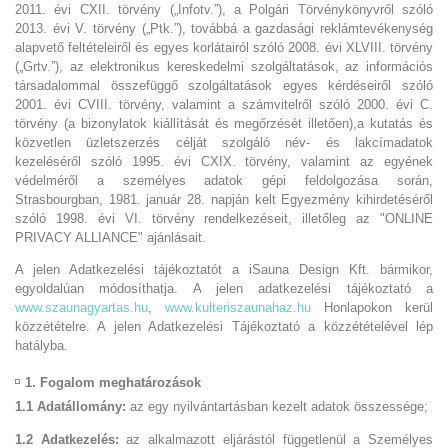
2011. évi CXII. törvény („Infotv.”), a Polgári Törvénykönyvről szóló
2013. évi V. törvény („Ptk.”), továbbá a gazdasági reklámtevékenység
alapvető feltételeiről és egyes korlátairól szóló 2008. évi XLVIII. törvény
(„Grtv.”), az elektronikus kereskedelmi szolgáltatások, az információs
társadalommal összefüggő szolgáltatások egyes kérdéseiről szóló
2001. évi CVIII. törvény, valamint a számvitelről szóló 2000. évi C.
törvény (a bizonylatok kiállítását és megőrzését illetően),a kutatás és
közvetlen üzletszerzés célját szolgáló név- és lakcímadatok
kezeléséről szóló 1995. évi CXIX. törvény, valamint az egyének
védelméről a személyes adatok gépi feldolgozása során,
Strasbourgban, 1981. január 28. napján kelt Egyezmény kihirdetéséről
szóló 1998. évi VI. törvény rendelkezéseit, illetőleg az "ONLINE
PRIVACY ALLIANCE" ajánlásait.
A jelen Adatkezelési tájékoztatót a iSauna Design Kft. bármikor,
egyoldalúan módosíthatja. A jelen adatkezelési tájékoztató a
www.szaunagyartas.hu
,
www.kulteriszaunahaz.hu
Honlapokon kerül
közzétételre. A jelen Adatkezelési Tájékoztató a közzétételével lép
hatályba.
1.
Fogalom meghatározások
1.1 Adatállomány:
az egy nyilvántartásban kezelt adatok összessége;
1.2 Adatkezelés:
az alkalmazott eljárástól függetlenül a Személyes