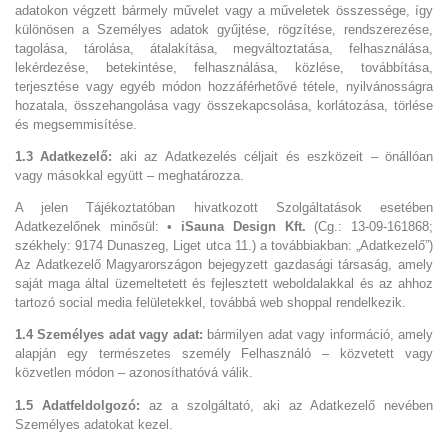
adatokon végzett bármely művelet vagy a műveletek összessége, így
különösen a Személyes adatok gyűjtése, rögzítése, rendszerezése,
tagolása, tárolása, átalakítása, megváltoztatása, felhasználása,
lekérdezése, betekintése, felhasználása, közlése, továbbítása,
terjesztése vagy egyéb módon hozzáférhetővé tétele, nyilvánosságra
hozatala, összehangolása vagy összekapcsolása, korlátozása, törlése
és megsemmisítése.
1.3 Adatkezelő:
aki az Adatkezelés céljait és eszközeit – önállóan
vagy másokkal együtt – meghatározza.
A jelen Tájékoztatóban hivatkozott Szolgáltatások esetében
Adatkezelőnek minősül: •
iSauna Design Kft.
(Cg.: 13-09-161868;
székhely: 9174 Dunaszeg, Liget utca 11.) a továbbiakban: „Adatkezelő”)
Az Adatkezelő Magyarországon bejegyzett gazdasági társaság, amely
saját maga által üzemeltetett és fejlesztett weboldalakkal és az ahhoz
tartozó social media felületekkel, továbbá web shoppal rendelkezik.
1.4 Személyes adat vagy adat:
bármilyen adat vagy információ, amely
alapján egy természetes személy Felhasználó – közvetett vagy
közvetlen módon – azonosíthatóvá válik.
1.5 Adatfeldolgozó:
az a szolgáltató, aki az Adatkezelő nevében
Személyes adatokat kezel.