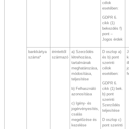
célok
esetében:
GDPR 6.
cikk (1)
bekezdés f)
pont –
Jogos érdek
bankkártya
érintettől
a) Szerződés
D oszlop a)
J
száma*
származó
létrehozása,
és b) pont
k
tartalmának
szerinti
i
meghatározása,
célok
j
módosítása,
esetében:
f
teljesítése
GDPR 6.
b) Felhasználó
cikk (1) bek.
azonosítása
b) pont
szerinti
c) Igény- és
Szerződés
jogérvényesítés,
teljesítése
csalás
megelőzése és
D oszlop c)
kezelése
pont szerinti