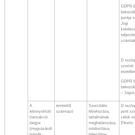
GDPR 6.
bekezdé
pontja s
Jogi
kötelez
teljesít
számlak
D oszlo
szerinti
esetébe
GDPR 6.
bekezdé
– Jogos
A
érintettől
Szerződés
D oszlop
lebonyolított
származó
létrehozása,
pont sze
tranzakció
tartalmának
célok e
tárgya
meghatározása,
Elkertv.
(megvásárolt
módosítása,
termék,
teljesítése