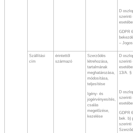
D oszlo
szerinti
esetébe
GDPR 6.
bekezdé
– Jogos
Szállítási
érintettől
Szerződés
D oszlo
cím
származó
létrehozása,
szerinti
tartalmának
esetében
meghatározása,
13/A. §
módosítása,
teljesítése
D oszlo
Igény- és
szerinti
jogérvényesítés,
esetébe
csalás
megelőzése,
GDPR 6.
kezelése
bek. b) 
szerinti
Szerző