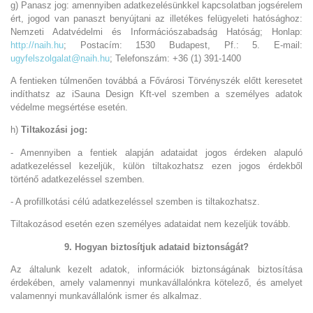
g) Panasz jog: amennyiben adatkezelésünkkel kapcsolatban jogsérelem
ért, jogod van panaszt benyújtani az illetékes felügyeleti hatósághoz:
Nemzeti Adatvédelmi és Információszabadság Hatóság; Honlap:
http://naih.hu
; Postacím: 1530 Budapest, Pf.: 5. E-mail:
ugyfelszolgalat@naih.hu
; Telefonszám: +36 (1) 391-1400
A fentieken túlmenően továbbá a Fővárosi Törvényszék előtt keresetet
indíthatsz az iSauna Design Kft-vel szemben a személyes adatok
védelme megsértése esetén.
h)
Tiltakozási jog:
- Amennyiben a fentiek alapján adataidat jogos érdeken alapuló
adatkezeléssel kezeljük, külön tiltakozhatsz ezen jogos érdekből
történő adatkezeléssel szemben.
- A profillkotási célú adatkezeléssel szemben is tiltakozhatsz.
Tiltakozásod esetén ezen személyes adataidat nem kezeljük tovább.
9. Hogyan biztosítjuk adataid biztonságát?
Az általunk kezelt adatok, információk biztonságának biztosítása
érdekében, amely valamennyi munkavállalónkra kötelező, és amelyet
valamennyi munkavállalónk ismer és alkalmaz.