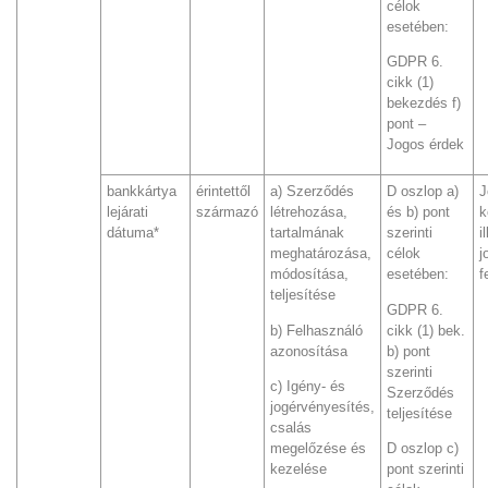
célok
esetében:
GDPR 6.
cikk (1)
bekezdés f)
pont –
Jogos érdek
bankkártya
érintettől
a) Szerződés
D oszlop a)
J
lejárati
származó
létrehozása,
és b) pont
k
dátuma*
tartalmának
szerinti
i
meghatározása,
célok
j
módosítása,
esetében:
f
teljesítése
GDPR 6.
b) Felhasználó
cikk (1) bek.
azonosítása
b) pont
szerinti
c) Igény- és
Szerződés
jogérvényesítés,
teljesítése
csalás
megelőzése és
D oszlop c)
kezelése
pont szerinti