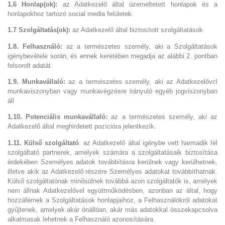
1.6 Honlap(ok):
az Adatkezelő által üzemeltetett honlapok és a
honlapokhoz tartozó social media felületek.
1.7 Szolgáltatás(ok):
az Adatkezelő által biztosított szolgáltatások
1.8. Felhasználó:
az a természetes személy, aki a Szolgáltatások
igénybevétele során, és ennek keretében megadja az alábbi 2. pontban
felsorolt adatát.
1.9. Munkavállaló:
az a természetes személy, aki az Adatkezelővcl
munkaviszonyban vagy munkavégzésre irányuló egyéb jogviszonyban
áll
1.10. Potenciális munkavállaló:
az a természetes személy, aki az
Adatkezelő által meghirdetett pozícióra jelentkezik.
1.11. Külső szolgáltató
: az Adatkezelő által igénybe vett harmadik fél
szolgáltató partnerek, amelyek számára a szolgáltatásaik biztosítása
érdekében Személyes adatok továbbításra kerülnek vagy kerülhetnek,
illetve akik az Adatkezelő részére Személyes adatokat továbbíthatnak.
Külső szolgáltatónak minősülnek továbbá azon szolgáltatók is, amelyek
nem állnak Adatkezelővel együttműködésben, azonban az által, hogy
hozzáférnek a Szolgáltatások honlapjaihoz, a Felhasználókról adatokat
gyűjtenek, amelyek akár önállóan, akár más adatokkal összekapcsolva
alkalmasak lehetnek a Felhasználó azonosítására.