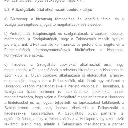
Felhasználó személyes szükségleteit fejezik ki.
5.2. A Szolgáltató által alkalmazott cookie-k célja:
a) Biztonság: a biztonság támogatása és lehetővé tétele, és a
Szolgáltató segítése a jogsértő magatartások észlelésében.
b) Preferenciák, tulajdonságok és szolgáltatások: a cookiek képesek
megmondani a Szolgáltatónak, hogy a Felhasználó melyik nyelvet
preferálja, mik a Felhasználó kommunikációs preferenciái, segítenek a
Felhasználónak formanyomtatványok kitöltésében a Honlapon,
könnyebbé téve azokat.
c) Hirdetés: a Szolgáltató cookiekat alkalmazhat arra, hogy
megmutassák a Felhasználónak a releváns hirdetéseket a Honlapon és
azon kívül is. Olyan cookie-k alkalmazása is előfordulhat, amelyek
megmutatják, hogy vajon a Felhasználók, akik láttak egy reklámot a
Honlapon, később meglátogatják-e a hirdető weboldalát. Hasonlóan, a
Szolgáltató üzleti partnerei is használhatnak cookie-kat annak
meghatározására, hogy vajon a Szolgáltató megjelenítette-e a Honlapon
a hirdetésüket és az hogyan teljesített, és tájékoztatást küldhetnek a
Szolgáltatónak arról, hogy hogyan viselkedik a Felhasználó a
hirdetésekkel kapcsolatban. A Szolgáltató olyan partnerrel is
együttműködhet, amely a Felhasználónak a Honlapon vagy azon kívül
reklámot jelenít meg, miután a Felhasználó meglátogatta a partner