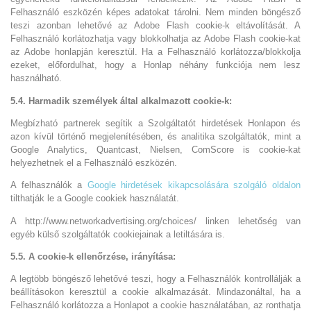
Felhasználó eszközén képes adatokat tárolni. Nem minden böngésző
teszi azonban lehetővé az Adobe Flash cookie-k eltávolítását. A
Felhasználó korlátozhatja vagy blokkolhatja az Adobe Flash cookie-kat
az Adobe honlapján keresztül. Ha a Felhasználó korlátozza/blokkolja
ezeket, előfordulhat, hogy a Honlap néhány funkciója nem lesz
használható.
5.4. Harmadik személyek által alkalmazott cookie-k:
Megbízható partnerek segítik a Szolgáltatót hirdetések Honlapon és
azon kívül történő megjelenítésében, és analitika szolgáltatók, mint a
Google Analytics, Quantcast, Nielsen, ComScore is cookie-kat
helyezhetnek el a Felhasználó eszközén.
A felhasználók a
Google hirdetések kikapcsolására szolgáló oldalon
tilthatják le a Google cookiek használatát.
A http://www.networkadvertising.org/choices/ linken lehetőség van
egyéb külső szolgáltatók cookiejainak a letiltására is.
5.5. A cookie-k ellenőrzése, irányítása:
A legtöbb böngésző lehetővé teszi, hogy a Felhasználók kontrollálják a
beállításokon keresztül a cookie alkalmazását. Mindazonáltal, ha a
Felhasználó korlátozza a Honlapot a cookie használatában, az ronthatja