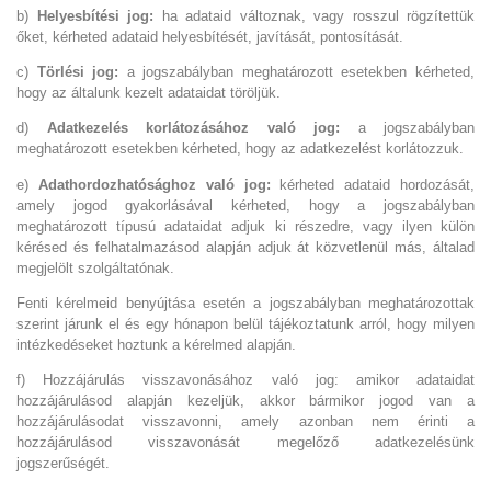
b)
Helyesbítési jog:
ha adataid változnak, vagy rosszul rögzítettük
őket, kérheted adataid helyesbítését, javítását, pontosítását.
c)
Törlési jog:
a jogszabályban meghatározott esetekben kérheted,
hogy az általunk kezelt adataidat töröljük.
d)
Adatkezelés korlátozásához való jog:
a jogszabályban
meghatározott esetekben kérheted, hogy az adatkezelést korlátozzuk.
e)
Adathordozhatósághoz való jog:
kérheted adataid hordozását,
amely jogod gyakorlásával kérheted, hogy a jogszabályban
meghatározott típusú adataidat adjuk ki részedre, vagy ilyen külön
kérésed és felhatalmazásod alapján adjuk át közvetlenül más, általad
megjelölt szolgáltatónak.
Fenti kérelmeid benyújtása esetén a jogszabályban meghatározottak
szerint járunk el és egy hónapon belül tájékoztatunk arról, hogy milyen
intézkedéseket hoztunk a kérelmed alapján.
f) Hozzájárulás visszavonásához való jog: amikor adataidat
hozzájárulásod alapján kezeljük, akkor bármikor jogod van a
hozzájárulásodat visszavonni, amely azonban nem érinti a
hozzájárulásod visszavonását megelőző adatkezelésünk
jogszerűségét.