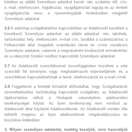
körében az alábbi Személyes adatokat kezeli: név, születési idő, cím,
e.-mail, telefonszám, foglalkozás, nyugdíjpénztári tagság és az érintett
nyugdíjpénztár neve, a nyereményjáték hirdetésében megjelölt
Személyes adatokat
2.6
A webshop szolgáltatáshoz kapcsolódóan az Adatkezelő kezelheti a
következő Személyes adatokat: az alábbi adatokat: név, lakóhely,
tartózkodási hely, telefonszám, e-mail cím, továbbá a számlázáshoz a
Felhasználó által megadott számlázási névre és címre vonatkozó
Személyes adatokat, valamint a megvásárolni kiválasztott termékekhez
és a választott fizetési módhoz kapcsolódó Személyes adatokat.
2.7
Az Adatkezelő szerződéseivel összefüggésben kezelheti a vele
szerződő fél törvényes vagy meghatalmazott képviselőjének és a
szerződéses kapcsolattartónak a nevét, telefonszámát és e-mail címét.
2.8
Függetlenül a fentebb leírtaktól előfordulhat, hogy Szolgáltatások
üzemeltetéséhez technikailag kapcsolódó szolgáltató, az Adatkezelő
tájékoztatása nélkül a Honlapok valamelyikén adatkezelési
tevékenységet folytat. Az ilyen tevékenység nem minősül az
Adatkezelő által folytatott Adatkezelésnek. Az Adatkezelő minden tőle
telhetőt megtesz az ilyen adatkezelések megakadályozása és
kiszűrése érdekében.
3. Milyen személyes adataidat, meddig kezeljük, mire használjuk