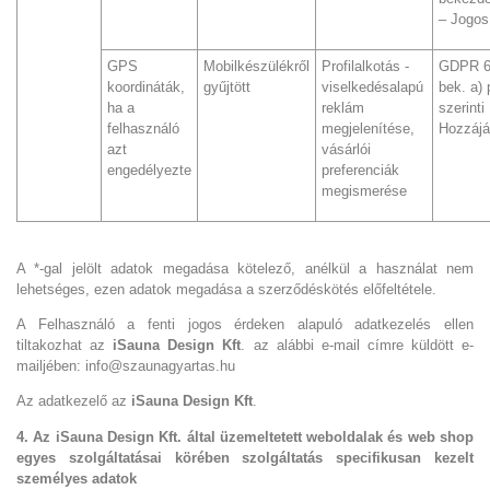
– Jogos
GPS
Mobilkészülékről
Profilalkotás -
GDPR 6.
koordináták,
gyűjtött
viselkedésalapú
bek. a) 
ha a
reklám
szerinti
felhasználó
megjelenítése,
Hozzájá
azt
vásárlói
engedélyezte
preferenciák
megismerése
A *-gal jelölt adatok megadása kötelező, anélkül a használat nem
lehetséges, ezen adatok megadása a szerződéskötés előfeltétele.
A Felhasználó a fenti jogos érdeken alapuló adatkezelés ellen
tiltakozhat az
iSauna Design Kft
. az alábbi e-mail címre küldött e-
mailjében: info@szaunagyartas.hu
Az adatkezelő az
iSauna Design Kft
.
4. Az
iSauna Design Kft. által üzemeltetett weboldalak és web shop
egyes szolgáltatásai körében szolgáltatás specifikusan kezelt
személyes adatok