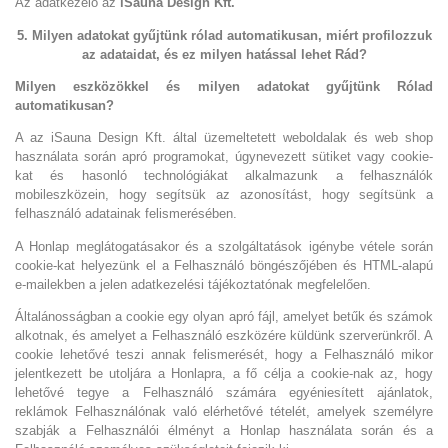
Az adatkezelő az
iSauna Design Kft.
5. Milyen adatokat gyűjtünk rólad automatikusan, miért profilozzuk
az adataidat, és ez milyen hatással lehet Rád?
Milyen eszközökkel és milyen adatokat gyűjtünk Rólad
automatikusan?
A az iSauna Design Kft. által üzemeltetett weboldalak és web shop
használata során apró programokat, úgynevezett sütiket vagy cookie-
kat és hasonló technológiákat alkalmazunk a felhasználók
mobileszközein, hogy segítsük az azonosítást, hogy segítsünk a
felhasználó adatainak felismerésében.
A Honlap meglátogatásakor és a szolgáltatások igénybe vétele során
cookie-kat helyezünk el a Felhasználó böngészőjében és HTML-alapú
e-mailekben a jelen adatkezelési tájékoztatónak megfelelően.
Általánosságban a cookie egy olyan apró fájl, amelyet betűk és számok
alkotnak, és amelyet a Felhasználó eszközére küldünk szerverünkről. A
cookie lehetővé teszi annak felismerését, hogy a Felhasználó mikor
jelentkezett be utoljára a Honlapra, a fő célja a cookie-nak az, hogy
lehetővé tegye a Felhasználó számára egyéniesített ajánlatok,
reklámok Felhasználónak való elérhetővé tételét, amelyek személyre
szabják a Felhasználói élményt a Honlap használata során és a