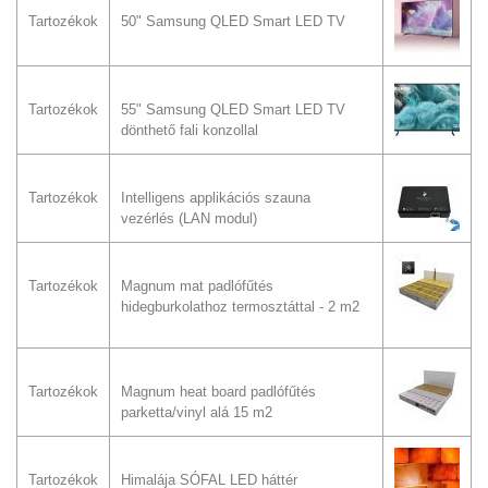
Tartozékok
50" Samsung QLED Smart LED TV
Tartozékok
55" Samsung QLED Smart LED TV
dönthető fali konzollal
Tartozékok
Intelligens applikációs szauna
vezérlés (LAN modul)
Tartozékok
Magnum mat padlófűtés
hidegburkolathoz termosztáttal - 2 m2
Tartozékok
Magnum heat board padlófűtés
parketta/vinyl alá 15 m2
Tartozékok
Himalája SÓFAL LED háttér