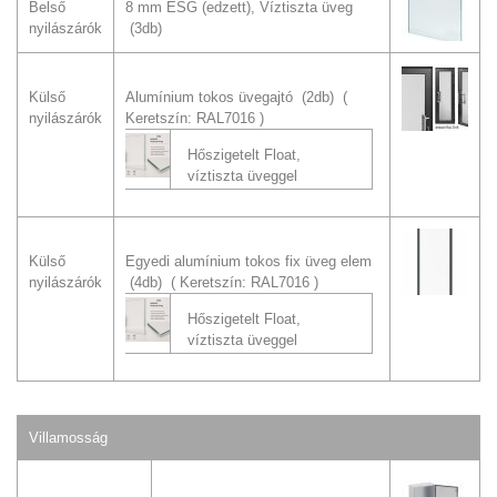
Belső
8 mm ESG (edzett), Víztiszta üveg
nyilászárók
(3db)
Külső
Alumínium tokos üvegajtó (2db)
nyilászárók
Keretszín: RAL7016
Hőszigetelt Float,
víztiszta üveggel
Külső
Egyedi alumínium tokos fix üveg elem
nyilászárók
(4db)
Keretszín: RAL7016
Hőszigetelt Float,
víztiszta üveggel
Villamosság