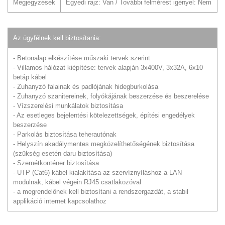
Megjegyzések
Egyedi rajz: Van / További felmérést igényel: Nem
Az ügyfélnek kell biztosítania:
- Betonalap elkészítése műszaki tervek szerint
- Villamos hálózat kiépítése: tervek alapján 3x400V, 3x32A, 6x10
betáp kábel
- Zuhanyzó falainak és padlójának hidegburkolása
- Zuhanyzó szanitereinek, folyókájának beszerzése és beszerelése
- Vízszerelési munkálatok biztosítása
- Az esetleges bejelentési kötelezettségek, építési engedélyek
beszerzése
- Parkolás biztosítása teherautónak
- Helyszín akadálymentes megközelíthetőségének biztosítása
(szükség esetén daru biztosítása)
- Szemétkonténer biztosítása
- UTP (Cat6) kábel kialakítása az szervíznyíláshoz a LAN
modulnak, kábel végein RJ45 csatlakozóval
- a megrendelőnek kell biztosítani a rendszergazdát, a stabil
applikáció internet kapcsolathoz