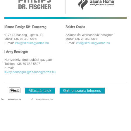
iSauna Design Kft. Dunaszeg
Balázs Csaba
9174 Dunaszeg, Liget u. 11.
Szauna és Wellnessház designer
Mobil: +36 70 362 5830
Mobil: +36 70 362 5830
E-mail:
info@szaunagyartas.hu
E-mail:
info@szaunagyartas.hu
Lévay Bendegúz
Nemzetközi értékesítési igazgató
Telefon: +36 70 362 5597
E-mail:
levay.bendeguz@szaunagyartas.hu
Állásajánlatok
Online szauna felmérés
Hibabejelentés
Szállítási feltételek
Adatvédelmi nyilatkozat
ÁSZF
Impresszum