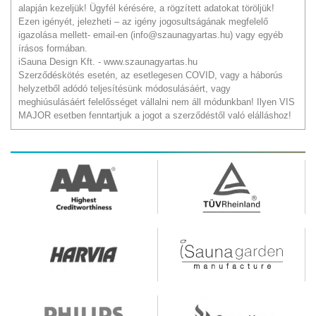
alapján kezeljük! Ügyfél kérésére, a rögzített adatokat töröljük!
Ezen igényét, jelezheti – az igény jogosultságának megfelelő
igazolása mellett- email-en (info@szaunagyartas.hu) vagy egyéb
írásos formában.
iSauna Design Kft. - www.szaunagyartas.hu
Szerződéskötés esetén, az esetlegesen COVID, vagy a háborús
helyzetből adódó teljesítésünk módosulásáért, vagy
meghiúsulásáért felelősséget vállalni nem áll módunkban! Ilyen VIS
MAJOR esetben fenntartjuk a jogot a szerződéstől való elálláshoz!