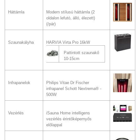
Háttámla
Modern stílusú háttámla (2
oldalon lefutó, álló, élezett)
(/pár)
Szaunakályha
HARVIA Virta Pro 16kW
Pattintott szaunakő
10-15cm
Infrapanelok
Philips Vitae Dr Fischer
infrapanel Schott Nextrema® -
500W
Vezérlés
iSauna Home intelligens
vezérlés érintőképernyős
előlappal