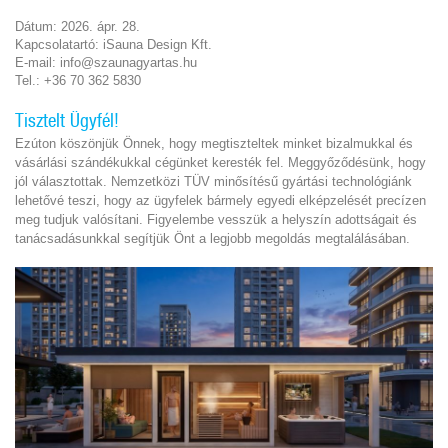
Dátum: 2026. ápr. 28.
Kapcsolatartó: iSauna Design Kft.
E-mail: info@szaunagyartas.hu
Tel.: +36 70 362 5830
Tisztelt Ügyfél!
Ezúton köszönjük Önnek, hogy megtiszteltek minket bizalmukkal és
vásárlási szándékukkal cégünket keresték fel. Meggyőződésünk, hogy
jól választottak. Nemzetközi TÜV minősítésű gyártási technológiánk
lehetővé teszi, hogy az ügyfelek bármely egyedi elképzelését precízen
meg tudjuk valósítani. Figyelembe vesszük a helyszín adottságait és
tanácsadásunkkal segítjük Önt a legjobb megoldás megtalálásában.