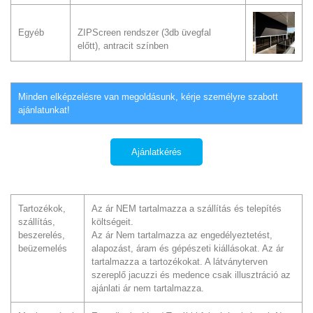
Egyéb
ZIPScreen rendszer (3db üvegfal
előtt), antracit színben
Minden elképzelésre van megoldásunk, kérje személyre szabott
ajánlatunkat!
Ajánlatkérés
Tartozékok,
Az ár NEM tartalmazza a szállítás és telepítés
szállítás,
költségeit.
beszerelés,
Az ár Nem tartalmazza az engedélyeztetést,
beüzemelés
alapozást, áram és gépészeti kiállásokat. Az ár
tartalmazza a tartozékokat. A látványterven
szereplő jacuzzi és medence csak illusztráció az
ajánlati ár nem tartalmazza.