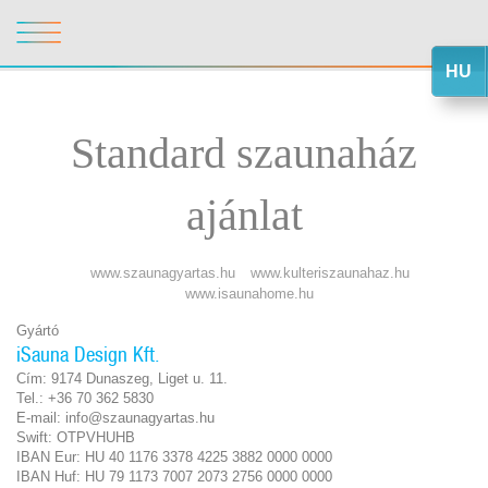
HU
Standard szaunaház
ajánlat
www.szaunagyartas.hu
www.kulteriszaunahaz.hu
www.isaunahome.hu
Gyártó
iSauna Design Kft.
Cím: 9174 Dunaszeg, Liget u. 11.
Tel.: +36 70 362 5830
E-mail: info@szaunagyartas.hu
Swift: OTPVHUHB
IBAN Eur: HU 40 1176 3378 4225 3882 0000 0000
IBAN Huf: HU 79 1173 7007 2073 2756 0000 0000