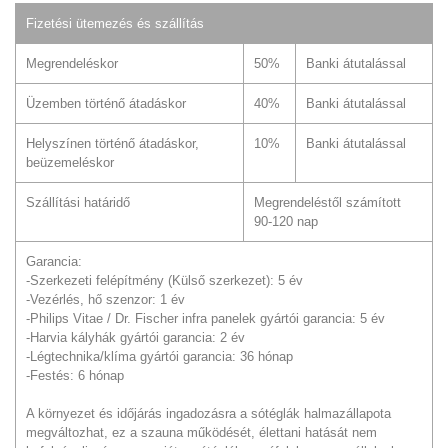
Fizetési ütemezés és szállítás
Megrendeléskor
50%
Banki átutalással
Üzemben történő átadáskor
40%
Banki átutalással
Helyszínen történő átadáskor,
10%
Banki átutalással
beüzemeléskor
Szállítási határidő
Megrendeléstől számított
90-120 nap
Garancia:
-Szerkezeti felépítmény (Külső szerkezet): 5 év
-Vezérlés, hő szenzor: 1 év
-Philips Vitae / Dr. Fischer infra panelek gyártói garancia: 5 év
-Harvia kályhák gyártói garancia: 2 év
-Légtechnika/klíma gyártói garancia: 36 hónap
-Festés: 6 hónap
A környezet és időjárás ingadozásra a sótéglák halmazállapota
megváltozhat, ez a szauna működését, élettani hatását nem