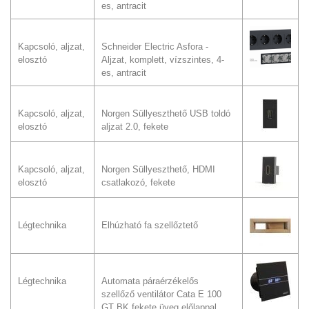
es, antracit
Kapcsoló, aljzat,
Schneider Electric Asfora -
elosztó
Aljzat, komplett, vízszintes, 4-
es, antracit
Kapcsoló, aljzat,
Norgen Süllyeszthető USB toldó
elosztó
aljzat 2.0, fekete
Kapcsoló, aljzat,
Norgen Süllyeszthető, HDMI
elosztó
csatlakozó, fekete
Légtechnika
Elhúzható fa szellőztető
Légtechnika
Automata páraérzékelős
szellőző ventilátor Cata E 100
GT BK fekete üveg előlappal