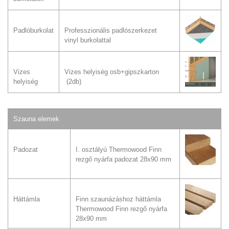
Padlóburkolat
Professzionális padlószerkezet
vinyl burkolattal
Vizes
Vizes helyiség osb+gipszkarton
helyiség
(2db)
Szauna elemek
Padozat
I. osztályú Thermowood Finn
rezgő nyárfa padozat 28x90 mm
Háttámla
Finn szaunázáshoz háttámla
Thermowood Finn rezgő nyárfa
28x90 mm