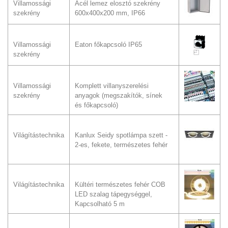
Villamossági
Acél lemez elosztó szekrény
szekrény
600x400x200 mm, IP66
Villamossági
Eaton főkapcsoló IP65
szekrény
Villamossági
Komplett villanyszerelési
szekrény
anyagok (megszakítók, sínek
és főkapcsoló)
Világítástechnika
Kanlux Seidy spotlámpa szett -
2-es, fekete, természetes fehér
Világítástechnika
Kültéri természetes fehér COB
LED szalag tápegységgel,
Kapcsolható 5 m