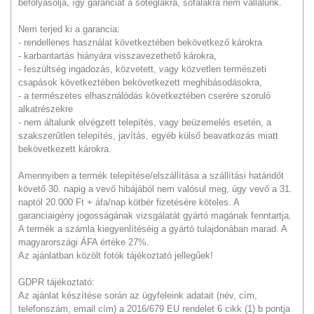
befolyásolja, így garanciát a sótéglákra, sófalakra nem vállalunk.
Nem terjed ki a garancia:
- rendellenes használat következtében bekövetkező károkra
- karbantartás hiányára visszavezethető károkra,
- feszültség ingadozás, közvetett, vagy közvetlen természeti
csapások következtében bekövetkezett meghibásodásokra,
- a természetes elhasználódás következtében cserére szoruló
alkatrészekre
- nem általunk elvégzett telepítés, vagy beüzemelés esetén, a
szakszerűtlen telepítés, javítás, egyéb külső beavatkozás miatt
bekövetkezett károkra.
Amennyiben a termék telepítése/elszállítása a szállítási határidőt
követő 30. napig a vevő hibájából nem valósul meg, úgy vevő a 31.
naptól 20.000 Ft + áfa/nap kötbér fizetésére köteles. A
garanciaigény jogosságának vizsgálatát gyártó magának fenntartja.
A termék a számla kiegyenlítéséig a gyártó tulajdonában marad. A
magyarországi ÁFA értéke 27%.
Az ajánlatban közölt fotók tájékoztató jellegűek!
GDPR tájékoztató:
Az ajánlat készítése során az ügyfeleink adatait (név, cím,
telefonszám, email cím) a 2016/679 EU rendelet 6 cikk (1) b pontja