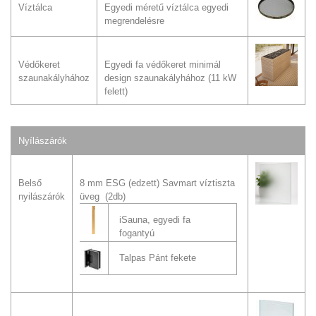
Víztálca
Egyedi méretű víztálca egyedi
megrendelésre
Védőkeret
Egyedi fa védőkeret minimál
szaunakályhához
design szaunakályhához (11 kW
felett)
Nyílászárók
Belső
8 mm ESG (edzett) Savmart víztiszta
nyilászárók
üveg (2db)
iSauna, egyedi fa
fogantyú
Talpas Pánt fekete