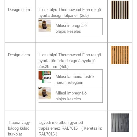
Design elem
I. osztályú Thermowood Finn rezgő
nyárfa design falpanel (2db)
Milesi impregnáló
olajos kezelés
Design elem
I. osztályú Thermowood Finn rezgő
nyárfa tömörfa design árnyékoló
25x28 mm (4db)
Milesi lambéria festék -
három rétegben
Milesi impregnáló
olajos kezelés
Trapéz vagy
Egyedi méretben gyártott
bádog külső
trapézlemez RAL7016
Keretszín:
burkolat
RAL7016