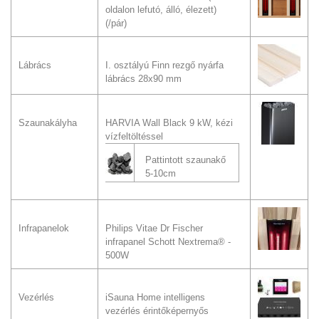
oldalon lefutó, álló, élezett)
(/pár)
Lábrács
I. osztályú Finn rezgő nyárfa
lábrács 28x90 mm
Szaunakályha
HARVIA Wall Black 9 kW, kézi
vízfeltöltéssel
Pattintott szaunakő
5-10cm
Infrapanelok
Philips Vitae Dr Fischer
infrapanel Schott Nextrema® -
500W
Vezérlés
iSauna Home intelligens
vezérlés érintőképernyős