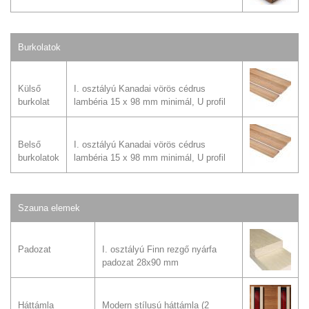
Burkolatok
Külső
I. osztályú Kanadai vörös cédrus
burkolat
lambéria 15 x 98 mm minimál, U profil
Belső
I. osztályú Kanadai vörös cédrus
burkolatok
lambéria 15 x 98 mm minimál, U profil
Szauna elemek
Padozat
I. osztályú Finn rezgő nyárfa
padozat 28x90 mm
Háttámla
Modern stílusú háttámla (2