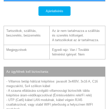
Ajánlatkérés
Tartozékok, szállítás,
Az ár nem tartalmazza a szállítás
beszerelés, beüzemelés
és szerelés költségeit.
A tartozékokat az ár tartalmazza.
Megjegyzések
Egyedi rajz: Van / További
felmérést igényel: Nem
Az ügyfélnek kell biztosítania:
- Villamos betáp hálózat kiépítése: javasolt 3x400V, 3x16 A, C16
megszakító, 5x4 szilikon kábel
- A szauna ellátására szolgáló villamossági biztosíték tábla
kiépítése áram-védőkapcsolóval (Érintésvédelmi relé/Fí relé)
- UTP (Cat6) kábel LAN modulnak, kábel végein RJ45
csatlakozóval; vagy stabil WIFI jelerősség a helyszínen WIFI