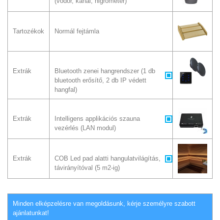
(vödör, kanál, higrométer)
Tartozékok
Normál fejtámla
Extrák
Bluetooth zenei hangrendszer (1 db
bluetooth erősítő, 2 db IP védett
hangfal)
Extrák
Intelligens applikációs szauna
vezérlés (LAN modul)
Extrák
COB Led pad alatti hangulatvilágítás,
távirányítóval (5 m2-ig)
Minden elképzelésre van megoldásunk, kérje személyre szabott
ajánlatunkat!