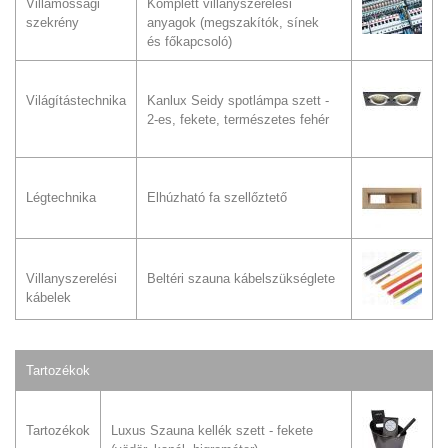
Villamossági
Komplett villanyszerelési
szekrény
anyagok (megszakítók, sínek
és főkapcsoló)
Világítástechnika
Kanlux Seidy spotlámpa szett -
2-es, fekete, természetes fehér
Légtechnika
Elhúzható fa szellőztető
Villanyszerelési
Beltéri szauna kábelszükséglete
kábelek
Tartozékok
Tartozékok
Luxus Szauna kellék szett - fekete