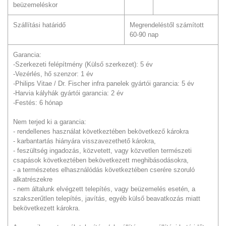
beüzemeléskor
Szállítási határidő
Megrendeléstől számított
60-90 nap
Garancia:
-Szerkezeti felépítmény (Külső szerkezet): 5 év
-Vezérlés, hő szenzor: 1 év
-Philips Vitae / Dr. Fischer infra panelek gyártói garancia: 5 év
-Harvia kályhák gyártói garancia: 2 év
-Festés: 6 hónap
Nem terjed ki a garancia:
- rendellenes használat következtében bekövetkező károkra
- karbantartás hiányára visszavezethető károkra,
- feszültség ingadozás, közvetett, vagy közvetlen természeti
csapások következtében bekövetkezett meghibásodásokra,
- a természetes elhasználódás következtében cserére szoruló
alkatrészekre
- nem általunk elvégzett telepítés, vagy beüzemelés esetén, a
szakszerűtlen telepítés, javítás, egyéb külső beavatkozás miatt
bekövetkezett károkra.