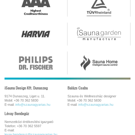
iSauna Design Kft. Dunaszeg
Balázs Csaba
9174 Dunaszeg, Liget u. 11.
Szauna és Wellnessház designer
Mobil: +36 70 362 5830
Mobil: +36 70 362 5830
E-mail:
info@szaunagyartas.hu
E-mail:
info@szaunagyartas.hu
Lévay Bendegúz
Nemzetközi értékesítési igazgató
Telefon: +36 70 362 5597
E-mail:
levay.bendeguz@szaunagyartas.hu