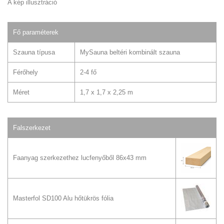
A kép illusztráció
Fő paraméterek
Szauna típusa
MySauna beltéri kombinált szauna
Férőhely
2-4 fő
Méret
1,7 x 1,7 x 2,25 m
Falszerkezet
Faanyag szerkezethez lucfenyőből 86x43 mm
Masterfol SD100 Alu hőtükrös fólia