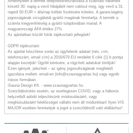
Amennyiben a termék telepítése/elszállítása a szállítási határidőt
követő 30. napig a vevő hibájából nem valósul meg, úgy vevő a 31.
naptól 50 EUR + áfa/nap kötbér fizetésére köteles. A garanciaigény
jogosságának vizsgálatát gyártó magának fenntartja. A termék a
számla kiegyenlítéséig a gyártó tulajdonában marad. A
magyarországi ÁFA értéke 27%.
Az ajánlatban közölt fotók tájékoztató jellegűek!
GDPR tájékoztató:
Az ajánlat készítése során az ügyfeleink adatait (név, cím,
telefonszám, email cím) a 2016/679 EU rendelet 6 cikk (1) b pontja
alapján kezeljük! Ügyfél kérésére, a rögzített adatokat töröljük!
Ezen igényét, jelezheti – az igény jogosultságának megfelelő
igazolása mellett- email-en (info@szaunagyartas.hu) vagy egyéb
írásos formában.
iSauna Design Kft. - www.szaunagyartas.hu
Szerződéskötés esetén, az esetlegesen COVID, vagy a háborús
helyzetből adódó teljesítésünk módosulásáért, vagy
meghiúsulásáért felelősséget vállalni nem áll módunkban! Ilyen VIS
MAJOR esetben fenntartjuk a jogot a szerződéstől való elálláshoz!