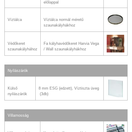
előlappal
Víztálca
Víztálca normál méretű
szaunakályhákhoz
Védőkeret
Fa kályhavédőkeret Harvia Vega
szaunakályhához
/ Wall szaunakályhákhoz
Nyílászárók
Külső
8 mm ESG (edzett), Víztiszta üveg
nyilászárók
(3db)
Villamosság