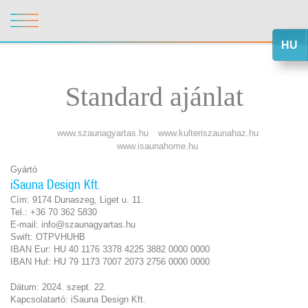
HU
Standard ajánlat
www.szaunagyartas.hu
www.kulteriszaunahaz.hu
www.isaunahome.hu
Gyártó
iSauna Design Kft.
Cím: 9174 Dunaszeg, Liget u. 11.
Tel.: +36 70 362 5830
E-mail: info@szaunagyartas.hu
Swift: OTPVHUHB
IBAN Eur: HU 40 1176 3378 4225 3882 0000 0000
IBAN Huf: HU 79 1173 7007 2073 2756 0000 0000
Dátum: 2024. szept. 22.
Kapcsolatartó: iSauna Design Kft.