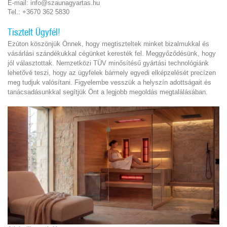
E-mail: info@szaunagyartas.hu
Tel.: +3670 362 5830
Tisztelt Ügyfél!
Ezúton köszönjük Önnek, hogy megtiszteltek minket bizalmukkal és
vásárlási szándékukkal cégünket keresték fel. Meggyőződésünk, hogy
jól választottak. Nemzetközi TÜV minősítésű gyártási technológiánk
lehetővé teszi, hogy az ügyfelek bármely egyedi elképzelését precízen
meg tudjuk valósítani. Figyelembe vesszük a helyszín adottságait és
tanácsadásunkkal segítjük Önt a legjobb megoldás megtalálásában.