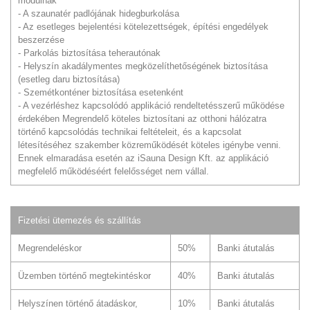
modulnak
- A szaunatér padlójának hidegburkolása
- Az esetleges bejelentési kötelezettségek, építési engedélyek
beszerzése
- Parkolás biztosítása teherautónak
- Helyszín akadálymentes megközelíthetőségének biztosítása
(esetleg daru biztosítása)
- Szemétkonténer biztosítása esetenként
- A vezérléshez kapcsolódó applikáció rendeltetésszerű működése
érdekében Megrendelő köteles biztosítani az otthoni hálózatra
történő kapcsolódás technikai feltételeit, és a kapcsolat
létesítéséhez szakember közreműködését köteles igénybe venni.
Ennek elmaradása esetén az iSauna Design Kft. az applikáció
megfelelő működéséért felelősséget nem vállal.
Fizetési ütemezés és szállítás
Megrendeléskor
50%
Banki átutalás
Üzemben történő megtekintéskor
40%
Banki átutalás
Helyszínen történő átadáskor,
10%
Banki átutalás