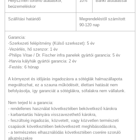
Helyszínen történő átadáskor,
10%
Banki átutalással
beüzemeléskor
Szállítási határidő
Megrendeléstől számított
90-120 nap
Garancia:
-Szerkezeti felépítmény (Külső szerkezet): 5 év
-Vezérlés, hő szenzor: 1 év
-Philips Vitae / Dr. Fischer infra panelek gyártói garancia: 5 év
-Harvia kályhák gyártói garancia: 2 év
-Festés: 6 hónap
A környezet és időjárás ingadozásra a sótéglák halmazállapota
megváltozhat, ez a szauna működését, élettani hatását nem
befolyásolja, így garanciát a sótéglákra, sófalakra nem vállalunk.
Nem terjed ki a garancia:
- rendellenes használat következtében bekövetkező károkra
- karbantartás hiányára visszavezethető károkra,
- feszültség ingadozás, közvetett, vagy közvetlen természeti
csapások következtében bekövetkezett meghibásodásokra,
- a természetes elhasználódás következtében cserére szoruló
alkatrészekre