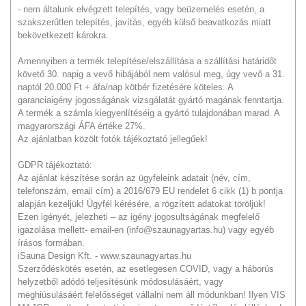
- nem általunk elvégzett telepítés, vagy beüzemelés esetén, a
szakszerűtlen telepítés, javítás, egyéb külső beavatkozás miatt
bekövetkezett károkra.
Amennyiben a termék telepítése/elszállítása a szállítási határidőt
követő 30. napig a vevő hibájából nem valósul meg, úgy vevő a 31.
naptól 20.000 Ft + áfa/nap kötbér fizetésére köteles. A
garanciaigény jogosságának vizsgálatát gyártó magának fenntartja.
A termék a számla kiegyenlítéséig a gyártó tulajdonában marad. A
magyarországi ÁFA értéke 27%.
Az ajánlatban közölt fotók tájékoztató jellegűek!
GDPR tájékoztató:
Az ajánlat készítése során az ügyfeleink adatait (név, cím,
telefonszám, email cím) a 2016/679 EU rendelet 6 cikk (1) b pontja
alapján kezeljük! Ügyfél kérésére, a rögzített adatokat töröljük!
Ezen igényét, jelezheti – az igény jogosultságának megfelelő
igazolása mellett- email-en (info@szaunagyartas.hu) vagy egyéb
írásos formában.
iSauna Design Kft. - www.szaunagyartas.hu
Szerződéskötés esetén, az esetlegesen COVID, vagy a háborús
helyzetből adódó teljesítésünk módosulásáért, vagy
meghiúsulásáért felelősséget vállalni nem áll módunkban! Ilyen VIS