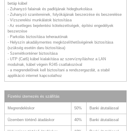
betáp kábel
- Zuhanyzó falainak és padlójának hidegburkolása
- Zuhanyzó szanitereinek, folyókájának beszerzése és beszerelése
- Vízszerelési munkálatok biztosítása
- Az esetleges bejelentési kötelezettségek, építési engedélyek
beszerzése
- Parkolás biztosítása teherautónak
- Helyszín akadálymentes megközelíthetőségének biztosítása
(szükség esetén daru biztosítása)
- Szemétkonténer biztosítása
- UTP (Cat6) kábel kialakítása az szervíznyíláshoz a LAN
modulnak, kábel végein RJ45 csatlakozóval
- a megrendelőnek kell biztosítani a rendszergazdát, a stabil
applikáció internet kapcsolathoz
Fizetési ütemezés és szállítás
Megrendeléskor
50%
Banki átutalással
Üzemben történő átadáskor
40%
Banki átutalással