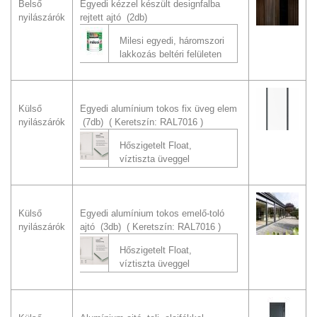
Belső
Egyedi kézzel készült designfalba
nyilászárók
rejtett ajtó (2db)
Milesi egyedi, háromszori
lakkozás beltéri felületen
Külső
Egyedi alumínium tokos fix üveg elem
nyilászárók
(7db)
Keretszín: RAL7016
Hőszigetelt Float,
víztiszta üveggel
Külső
Egyedi alumínium tokos emelő-toló
nyilászárók
ajtó (3db)
Keretszín: RAL7016
Hőszigetelt Float,
víztiszta üveggel