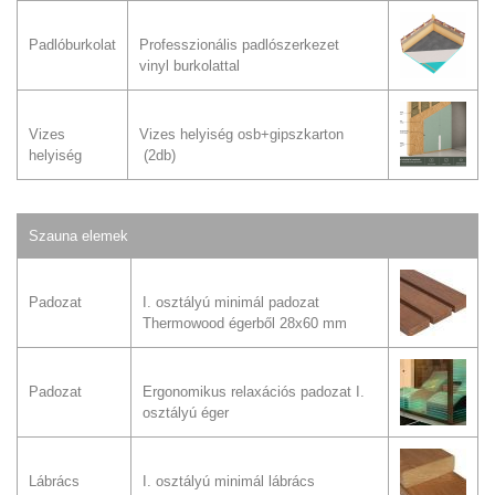
Padlóburkolat
Professzionális padlószerkezet
vinyl burkolattal
Vizes
Vizes helyiség osb+gipszkarton
helyiség
(2db)
Szauna elemek
Padozat
I. osztályú minimál padozat
Thermowood égerből 28x60 mm
Padozat
Ergonomikus relaxációs padozat I.
osztályú éger
Lábrács
I. osztályú minimál lábrács