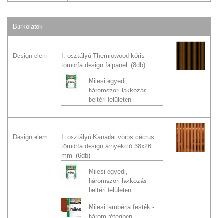
Burkolatok
Design elem
I. osztályú Thermowood kőris
tömörfa design falpanel (8db)
Milesi egyedi,
háromszori lakkozás
beltéri felületen
Design elem
I. osztályú Kanadai vörös cédrus
tömörfa design árnyékoló 38x26
mm (6db)
Milesi egyedi,
háromszori lakkozás
beltéri felületen
Milesi lambéria festék -
három rétegben