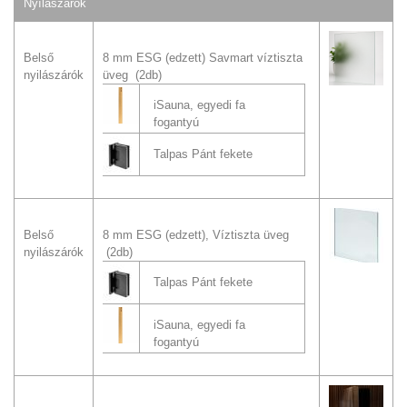
Nyílászárók
Belső
8 mm ESG (edzett) Savmart víztiszta
nyilászárók
üveg (2db)
iSauna, egyedi fa
fogantyú
Talpas Pánt fekete
Belső
8 mm ESG (edzett), Víztiszta üveg
nyilászárók
(2db)
Talpas Pánt fekete
iSauna, egyedi fa
fogantyú