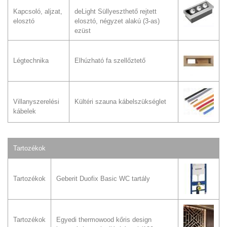
Kapcsoló, aljzat,
deLight Süllyeszthető rejtett
elosztó
elosztó, négyzet alakú (3-as)
ezüst
Légtechnika
Elhúzható fa szellőztető
Villanyszerelési
Kültéri szauna kábelszükséglet
kábelek
Tartozékok
Tartozékok
Geberit Duofix Basic WC tartály
Tartozékok
Egyedi thermowood kőris design