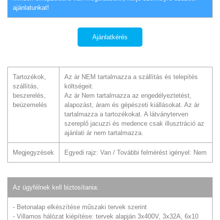
ajánlatunkat!
Ajánlatkérés
Tartozékok,
Az ár NEM tartalmazza a szállítás és telepítés
szállítás,
költségeit.
beszerelés,
Az ár Nem tartalmazza az engedélyeztetést,
beüzemelés
alapozást, áram és gépészeti kiállásokat. Az ár
tartalmazza a tartozékokat. A látványterven
szereplő jacuzzi és medence csak illusztráció az
ajánlati ár nem tartalmazza.
Megjegyzések
Egyedi rajz: Van / További felmérést igényel: Nem
Az ügyfélnek kell biztosítania:
- Betonalap elkészítése műszaki tervek szerint
- Villamos hálózat kiépítése: tervek alapján 3x400V, 3x32A, 6x10