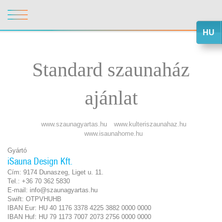
HU
Standard szaunaház
ajánlat
www.szaunagyartas.hu
www.kulteriszaunahaz.hu
www.isaunahome.hu
Gyártó
iSauna Design Kft.
Cím: 9174 Dunaszeg, Liget u. 11.
Tel.: +36 70 362 5830
E-mail: info@szaunagyartas.hu
Swift: OTPVHUHB
IBAN Eur: HU 40 1176 3378 4225 3882 0000 0000
IBAN Huf: HU 79 1173 7007 2073 2756 0000 0000