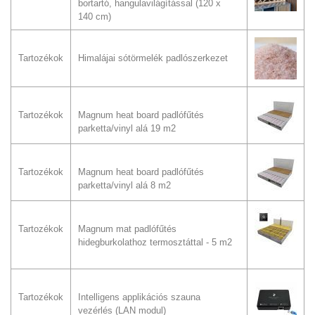
bortartó, hangulavilágítással (120 x
140 cm)
Tartozékok
Himalájai sótörmelék padlószerkezet
Tartozékok
Magnum heat board padlófűtés
parketta/vinyl alá 19 m2
Tartozékok
Magnum heat board padlófűtés
parketta/vinyl alá 8 m2
Tartozékok
Magnum mat padlófűtés
hidegburkolathoz termosztáttal - 5 m2
Tartozékok
Intelligens applikációs szauna
vezérlés (LAN modul)