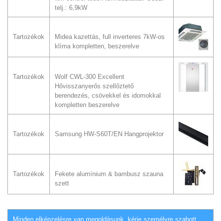
telj.: 6,9kW
Tartozékok
Midea kazettás, full inverteres 7kW-os
klíma kompletten, beszerelve
Tartozékok
Wolf CWL-300 Excellent
Hővisszanyerős szellőztető
berendezés, csövekkel és idomokkal
kompletten beszerelve
Tartozékok
Samsung HW-S60T/EN Hangprojektor
Tartozékok
Fekete alumínium & bambusz szauna
szett
Minden elképzelésre van megoldásunk, kérje személyre szabott