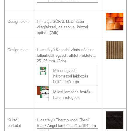
Design elem
Himalája SÓFAL LED háttér
világítással, csiszolva, kézzel
építve (2db)
Design elem
I. osztályú Kanadai vörös cédrus
falburkolat egyedi, állított-fektetett,
25+25 mm (2db)
Milesi egyedi,
háromszori lakkozás
beltéri felületen
Milesi lambéria festék -
három rétegben
Külső
I. osztályú Thermowood "Tyrol"
burkolat
Black Angel lambéria 21 x 194 mm