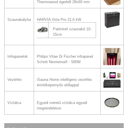
Thermowood égerből 28x60 mm
Szaunakályha
HARVIA Virta Pro 21,6 kW
Pattintott szaunakő 10-
15cm
Infrapanelok
Philips Vitae Dr Fischer infrapanel
Schott Nextrema® - 500W
Vezérlés
iSauna Home intelligens vezérlés
érintőképernyős előlappal
Víztálca
Egyedi méretű víztálca egyedi
megrendelésre