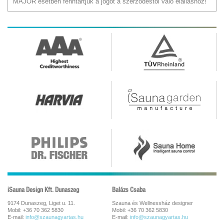
MAJOR esetben fenntartjuk a jogot a szerződéstől való elálláshoz!
iSauna Design Kft. Dunaszeg
Balázs Csaba
9174 Dunaszeg, Liget u. 11.
Szauna és Wellnessház designer
Mobil: +36 70 362 5830
Mobil: +36 70 362 5830
E-mail:
info@szaunagyartas.hu
E-mail:
info@szaunagyartas.hu