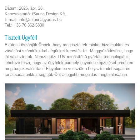
Dátum: 2026. ápr. 28.
Kapcsolatartó: iSauna Design Kft.
E-mail: info@szaunagyartas.hu
Tel.: +36 70 362 5830
Tisztelt Ügyfél!
Ezúton köszönjük Önnek, hogy megtiszteltek minket bizalmukkal és
vásárlási szándékukkal cégünket keresték fel. Meggyőződésünk, hogy
jól választottak. Nemzetközi TÜV minősítésű gyártási technológiánk
lehetővé teszi, hogy az ügyfelek bármely egyedi elképzelését precízen
meg tudjuk valósítani. Figyelembe vesszük a helyszín adottságait és
tanácsadásunkkal segítjük Önt a legjobb megoldás megtalálásában.