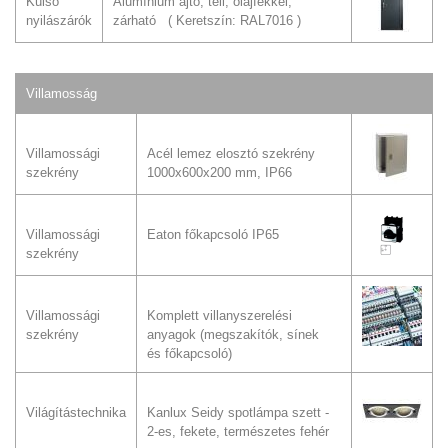
Külső
Alumínium ajtó, teli, olajfékkel,
nyilászárók
zárható
Keretszín: RAL7016
Villamosság
Villamossági
Acél lemez elosztó szekrény
szekrény
1000x600x200 mm, IP66
Villamossági
Eaton főkapcsoló IP65
szekrény
Villamossági
Komplett villanyszerelési
szekrény
anyagok (megszakítók, sínek
és főkapcsoló)
Világítástechnika
Kanlux Seidy spotlámpa szett -
2-es, fekete, természetes fehér