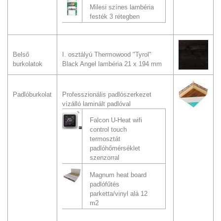
Milesi színes lambéria
festék 3 rétegben
Belső
I. osztályú Thermowood "Tyrol"
burkolatok
Black Angel lambéria 21 x 194 mm
Padlóburkolat
Professzionális padlószerkezet
vízálló laminált padlóval
Falcon U-Heat wifi
control touch
termosztát
padlóhőmérséklet
szenzorral
Magnum heat board
padlófűtés
parketta/vinyl alá 12
m2