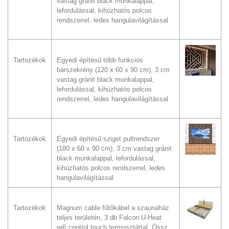
vastag gránit black munkalappal,
lefordulással, kihúzhatós polcos
rendszerrel, ledes hangulavilágítással
Tartozékok
Egyedi építésű több funkciós
bárszekrény (120 x 60 x 90 cm), 3 cm
vastag gránit black munkalappal,
lefordulással, kihúzhatós polcos
rendszerrel, ledes hangulavilágítással
Tartozékok
Egyedi építésű sziget pultrendszer
(180 x 60 x 90 cm), 3 cm vastag gránit
black munkalappal, lefordulással,
kihúzhatós polcos rendszerrel, ledes
hangulavilágítással
Tartozékok
Magnum cable fűtőkábel a szaunaház
teljes területén, 3 db Falcon U-Heat
wifi control touch termosztáttal. Össz.