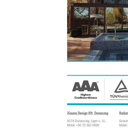
iSauna Design Kft. Dunaszeg
Baláz
9174 Dunaszeg, Liget u. 11.
Szaun
Mobil: +36 70 362 5830
Mobil: