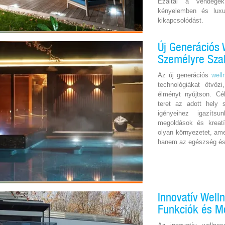
Ezáltal a vendége
kényelemben és luxu
kikapcsolódást.
Új Generációs 
Személyre Sza
Az új generációs
well
technológiákat ötvöz
élményt nyújtson. Cé
teret az adott hely 
igényeihez igazítsu
megoldások és kreatí
olyan környezetet, am
hanem az egészség és a
Innovatív Well
Funkciók és M