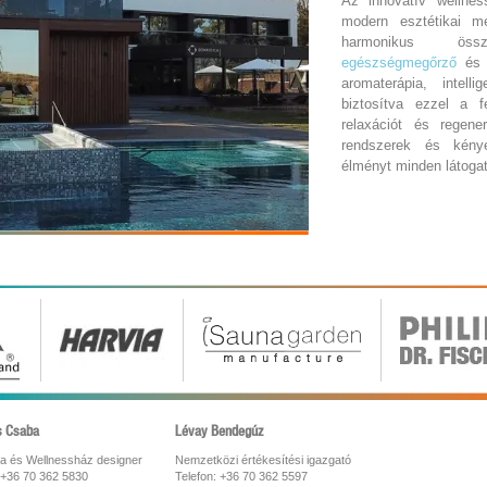
Az innovatív wellnes
modern esztétikai m
harmonikus öss
egészségmegőrző
és p
aromaterápia, intell
biztosítva ezzel a 
relaxációt és regener
rendszerek és kénye
élményt minden látoga
s Csaba
Lévay Bendegúz
a és Wellnessház designer
Nemzetközi értékesítési igazgató
 +36 70 362 5830
Telefon: +36 70 362 5597