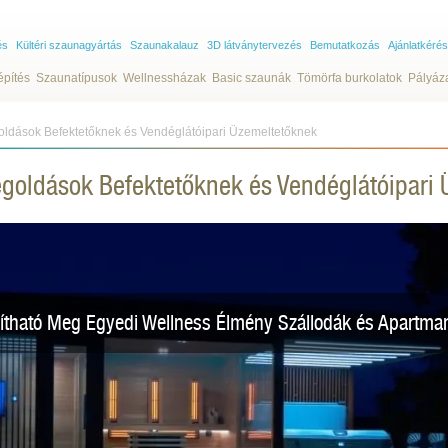
és
Kültéri szaunagyártás
Szaunakalauz
3D látványtervezés
Bemutatkozás
Ajánlatkérés
építés
Szaunatípusok
Wellnessházak
Basic szaunák
Tömörfa burkolatok
Pályáz
oldások Befektetőknek és Vendéglátóipari Üzemeltetőknek
egoldások Befektetőknek és Vendéglátóipari
ítható Meg Egyedi Wellness Élmény Szállodák és Apartm