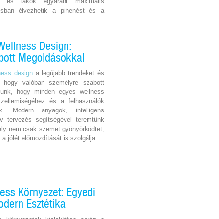
k és lakók egyaránt maximális
sban élvezhetik a pihenést és a
Wellness Design:
bott Megoldásokkal
ness design
a legújabb trendeket és
i, hogy valóban személyre szabott
lunk, hogy minden egyes wellness
szellemiségéhez és a felhasználók
nk. Modern anyagok, intelligens
v tervezés segítségével teremtünk
ely nem csak szemet gyönyörködtet,
 jólét előmozdítását is szolgálja.
ness Környezet: Egyedi
odern Esztétika