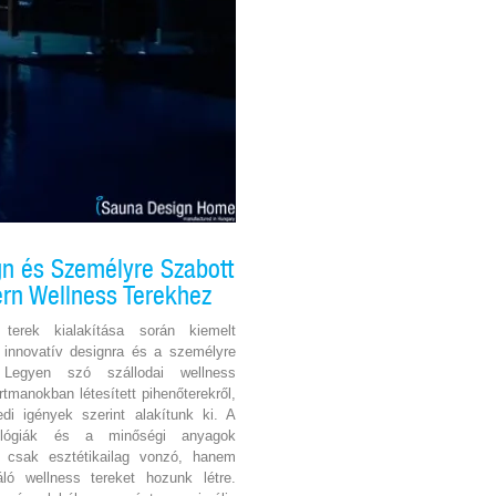
gn és Személyre Szabott
rn Wellness Terekhez
terek kialakítása során kiemelt
z innovatív designra és a személyre
. Legyen szó szállodai wellness
tmanokban létesített pihenőterekről,
di igények szerint alakítunk ki. A
ológiák és a minőségi anyagok
 csak esztétikailag vonzó, hanem
áló wellness tereket hozunk létre.