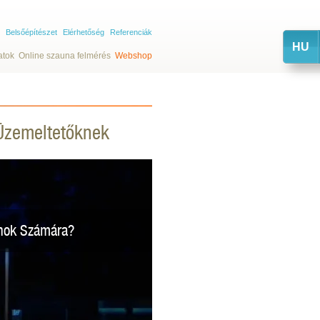
Belsőépítészet
Elérhetőség
Referenciák
HU
atok
Online szauna felmérés
Webshop
 Üzemeltetőknek
anok Számára?