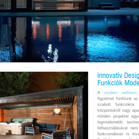
Innovatív Desi
Funkciók Mode
A
modern wellness
figyelmet fordítunk a
szabott funkciókra
központokról vagy apar
minden projektet egye
legmodernebb techn
felhasználásával nem
funkcionálisan is kiv