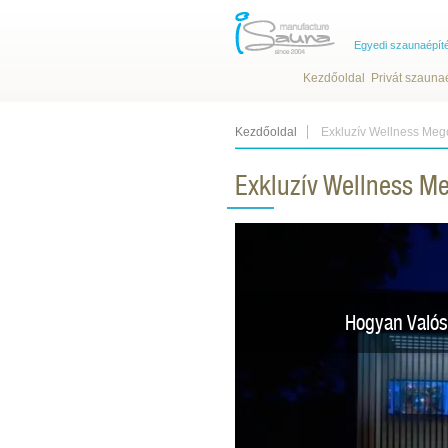
Egyedi szaunaépít
Kezdőoldal
Privát szauna
Kezdőoldal
Exkluzív Wellness Meg
Exkluzív Wellness M
Hogyan Valós