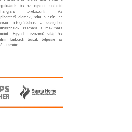
s környezetek kialakítása során a
egoldások és az egyedi funkciók
zhangjára törekszünk. Az
ihentető elemek, mint a szín- és
igensen integrálódnak a designba,
felhasználók számára a maximális
ációt. Egyedi tervezésű világítási
lmi funkciók teszik teljessé az
tó számára.