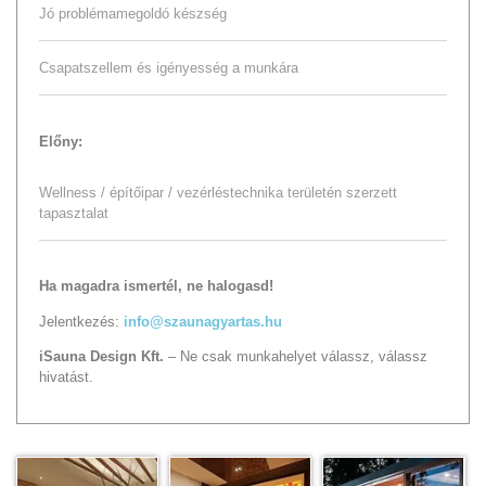
Jó problémamegoldó készség
Csapatszellem és igényesség a munkára
Előny:
Wellness / építőipar / vezérléstechnika területén szerzett
tapasztalat
Ha magadra ismertél, ne halogasd!
Jelentkezés:
info@szaunagyartas.hu
iSauna Design Kft.
–
Ne csak munkahelyet válassz, válassz
hivatást.