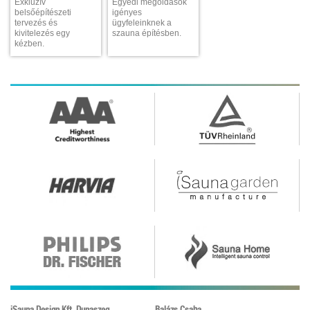
Exkluzív
Egyedi megoldások
belsőépítészeti
igényes
tervezés és
ügyfeleinknek a
kivitelezés egy
szauna építésben.
kézben.
iSauna Design Kft. Dunaszeg
Balázs Csaba