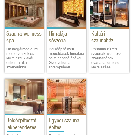
Szauna wellness
Himalája
Kültéri
spa
sószoba
szaunaház
Ön megálmodja, mi
Belsőépítészeti
Prémium kültéri
megtervezzük és
megoldások himalája
szaunák, wellness
kivitelezzük akár
só felhasználásával.
szaunaházak
otthonra akár
Gyógyuljon a
gyártása, építése,
szállodákba.
sóterápiával!
kivitelezése.
Belsőépítészet
Egyedi szauna
lakberendezés
építés