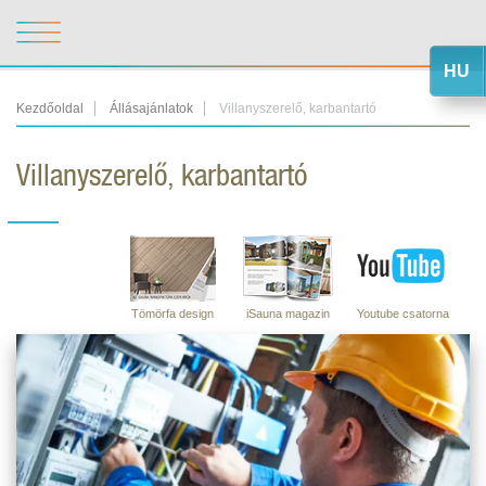
HU
Kezdőoldal
Állásajánlatok
Villanyszerelő, karbantartó
Villanyszerelő, karbantartó
Tömörfa design
iSauna magazin
Youtube csatorna