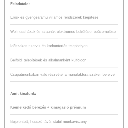
Feladataid:
Erős- és gyengeáramú villamos rendszerek kiépítése
Wellnessházak és szaunák elektromos bekötése, beüzemelése
Időszakos szerviz és karbantartás telephelyen
Belföldi telepítések és alkalmanként külföldön
Csapatmunkában való részvétel a manufaktúra szakembereivel
Amit kínálunk:
Kiemelkedő bérezés + kimagasló prémium
Bejelentett, hosszú távú, stabil munkaviszony