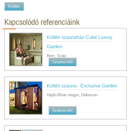
Küldés
Kapcsolódó referenciáink
Kültéri szaunaház-Cube Luxury
Garden
Bern, Svájc
Szauna infó
Kültéri szauna - Exclusive Garden
Hajdú-Bihar megye, Debrecen
Szauna infó