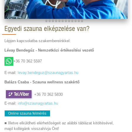
Egyedi szauna elképzelése van?
Lépjen kapcsolatba szakembereinkkel:
Lévay Bendegúz - Nemzetközi értékesítési vezető
+36 70 362 5597
E-mail:
levay.bendeguz@szaunagyartas.hu
Balázs Csaba - Szauna wellness szakértő
+36 70 362 5830
E-mail:
info@szaunagyartas.hu
Online szauna felmérés
■ Illetve elküldheti elérhetőségeit az alábbi táblázat kitöltésével,
majd kollégánk visszahívja Önt!