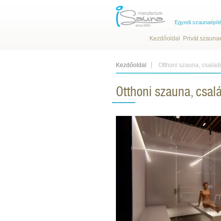
Egyedi szaunaépít
Kezdőoldal
Privát szauna
Kezdőoldal
Otthoni szauna, család
Otthoni szauna, csal