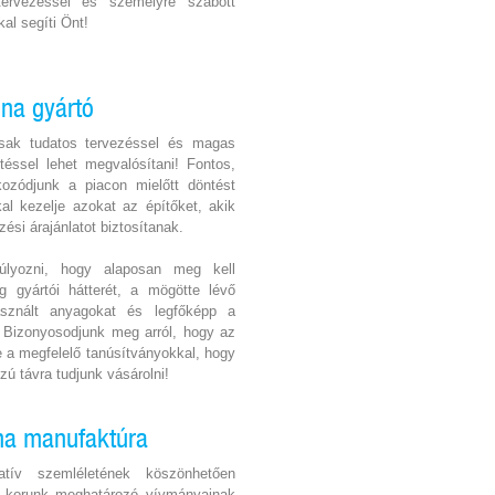
ervezéssel és személyre szabott
kal segíti Önt!
na gyártó
 csak tudatos tervezéssel és magas
éssel lehet megvalósítani! Fontos,
kozódjunk a piacon mielőtt döntést
al kezelje azokat az építőket, akik
zési árajánlatot biztosítanak.
lyozni, hogy alaposan meg kell
g gyártói hátterét, a mögötte lévő
használt anyagokat és legfőképp a
. Bizonyosodjunk meg arról, hogy az
e a megfelelő tanúsítványokkal, hogy
ú távra tudjunk vásárolni!
una manufaktúra
atív szemléletének köszönhetően
r korunk meghatározó vívmányainak