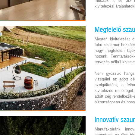
műszaki -, és 3D t
kivitelezési árajánlatok
Megfelelő szau
Mesteri kivitelezést
fokú szakmai hozzáért
hogy megfelelőn tájé
hozunk. Fenntartásokk
tervezés nélkül kivitele
Nem győzzük hangsú
vizsgálni az adott cé
szolgáltatást, a fel
kivitelezés minőségét
adott cég rendelkezik-
biztonságosan és hossz
Innovatív sza
Manufaktúránk innov
csapatunk az élen já