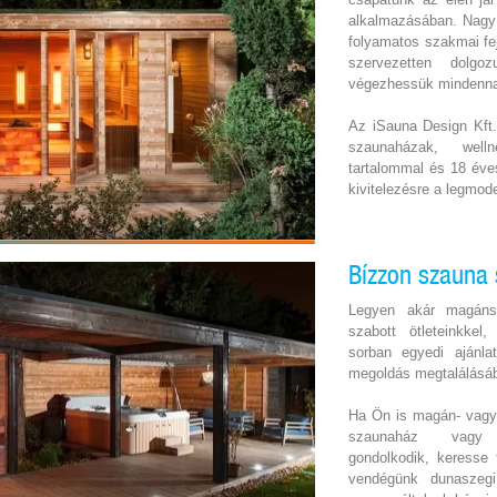
alkalmazásában. Nagy
folyamatos szakmai fe
szervezetten dolgo
végezhessük mindenna
Az iSauna Design Kft. 
szaunaházak, well
tartalommal és 18 éve
kivitelezésre a legmo
Bízzon szauna
Legyen akár magáns
szabott ötleteinkkel
sorban egyedi ajánla
megoldás megtalálásá
Ha Ön is magán- vagy 
szaunaház vagy w
gondolkodik, keresse
vendégünk dunaszeg