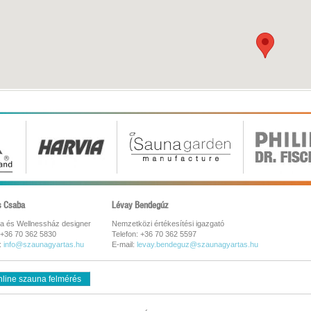
s Csaba
Lévay Bendegúz
a és Wellnessház designer
Nemzetközi értékesítési igazgató
 +36 70 362 5830
Telefon: +36 70 362 5597
:
info@szaunagyartas.hu
E-mail:
levay.bendeguz@szaunagyartas.hu
line szauna felmérés