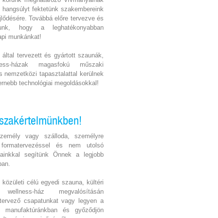
 hangsúlyt fektetünk szakembereink
jlődésére. Továbbá előre tervezve és
zunk, hogy a leghatékonyabban
pi munkánkat!
által tervezett és gyártott szaunák,
ness-házak magasfokú műszaki
s nemzetközi tapasztalattal kerülnek
dernebb technológiai megoldásokkal!
 szakértelmünkben!
zemély vagy szálloda, személyre
, formatervezéssel és nem utolsó
tainkkal segítünk Önnek a legjobb
ban.
közületi célú egyedi szauna, kültéri
ellness-ház megvalósításán
 tervező csapatunkat vagy legyen a
i manufaktúránkban és győződjön