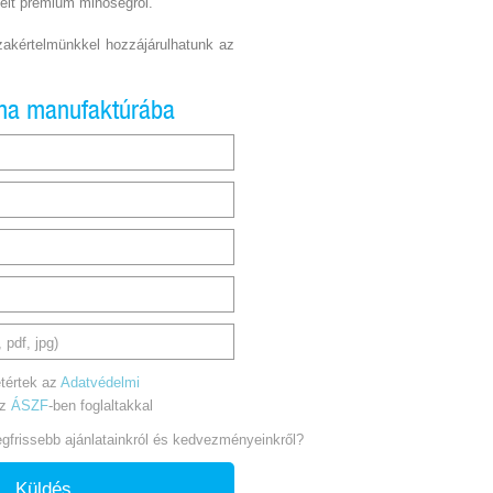
elt prémium minőségről.
akértelmünkkel hozzájárulhatunk az
una manufaktúrába
 pdf, jpg)
tértek az
Adatvédelmi
az
ÁSZF
-ben foglaltakkal
legfrissebb ajánlatainkról és kedvezményeinkről?
Küldés