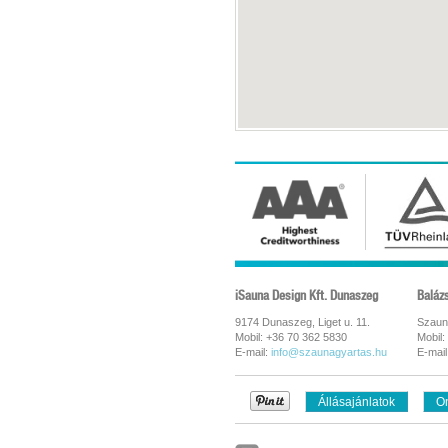
iSauna Design Kft. Dunaszeg
Baláz
9174 Dunaszeg, Liget u. 11.
Szaun
Mobil: +36 70 362 5830
Mobil:
E-mail:
info@szaunagyartas.hu
E-mail
Állásajánlatok
On