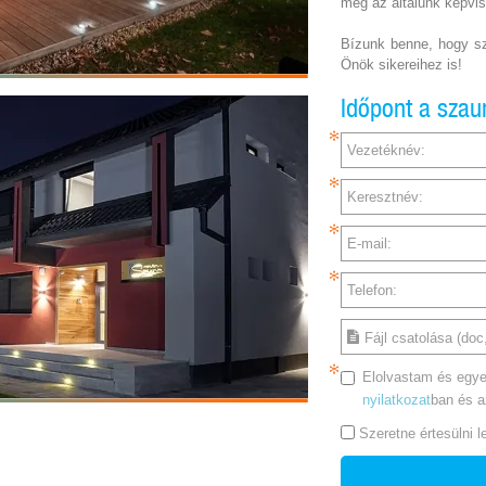
meg az általunk képvis
Bízunk benne, hogy sz
Önök sikereihez is!
Időpont a sza
Vezetéknév:
Keresztnév:
E-mail:
Telefon:
Fájl csatolása (doc,
Elolvastam és egye
nyilatkozat
ban és 
Szeretne értesülni 