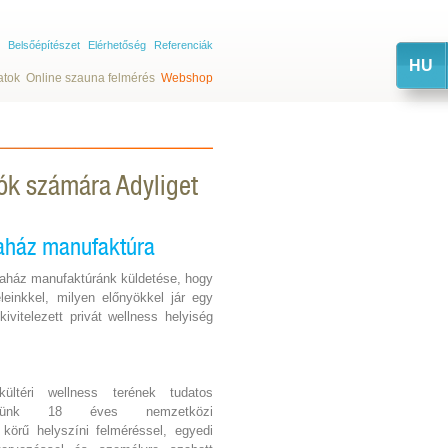
Belsőépítészet
Elérhetőség
Referenciák
HU
atok
Online szauna felmérés
Webshop
lók számára Adyliget
aház manufaktúra
aház manufaktúránk küldetése, hogy
einkkel, milyen előnyökkel jár egy
vitelezett privát wellness helyiség
.
ültéri wellness terének tudatos
cégünk 18 éves nemzetközi
s körű helyszíni felméréssel, egyedi