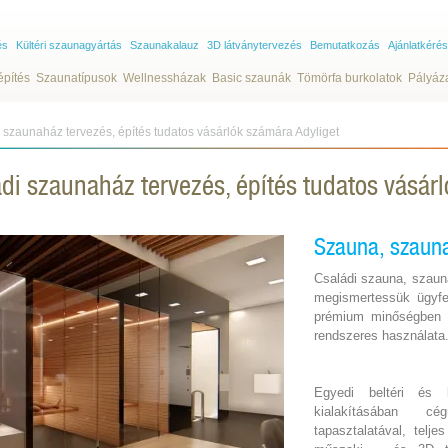
és
Kültéri szaunagyártás
Szaunakalauz
3D látványtervezés
Bemutatkozás
Ajánlatkérés
építés
Szaunatípusok
Wellnessházak
Basic szaunák
Tömörfa burkolatok
Pályáz
i szaunaház tervezés, építés tudatos vásárlók számára Adyliget
ádi szaunaház tervezés, építés tudatos vásár
Szauna, szaun
Családi szauna, szaun
megismertessük ügyfel
prémium minőségben ki
rendszeres használata
Egyedi beltéri és k
kialakításában 
tapasztalatával, telje