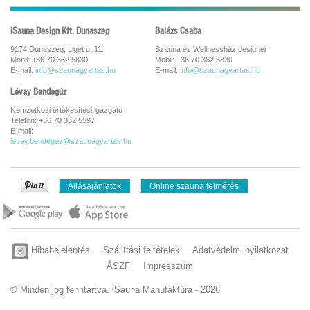
iSauna Design Kft. Dunaszeg
Balázs Csaba
9174 Dunaszeg, Liget u. 11.
Szauna és Wellnessház designer
Mobil: +36 70 362 5830
Mobil: +36 70 362 5830
E-mail:
info@szaunagyartas.hu
E-mail:
info@szaunagyartas.hu
Lévay Bendegúz
Nemzetközi értékesítési igazgató
Telefon: +36 70 362 5597
E-mail:
levay.bendeguz@szaunagyartas.hu
Állásajánlatok
Online szauna felmérés
Hibabejelentés
Szállítási feltételek
Adatvédelmi nyilatkozat
ÁSZF
Impresszum
© Minden jog fenntartva. iSauna Manufaktúra - 2026