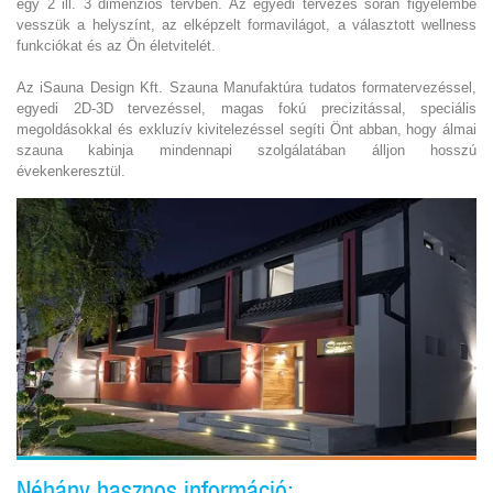
egy 2 ill. 3 dimenziós tervben. Az egyedi tervezés során figyelembe
vesszük a helyszínt, az elképzelt formavilágot, a választott wellness
funkciókat és az Ön életvitelét.
Az iSauna Design Kft. Szauna Manufaktúra tudatos formatervezéssel,
egyedi 2D-3D tervezéssel, magas fokú precizitással, speciális
megoldásokkal és exkluzív kivitelezéssel segíti Önt abban, hogy álmai
szauna kabinja mindennapi szolgálatában álljon hosszú
évekenkeresztül.
Néhány hasznos információ: