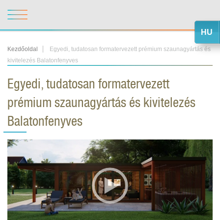
HU
Kezdőoldal
Egyedi, tudatosan formatervezett prémium szaunagyártás és
kivitelezés Balatonfenyves
Egyedi, tudatosan formatervezett
prémium szaunagyártás és kivitelezés
Balatonfenyves