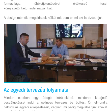
formavilága többletjelentésével értékessé teszi
környezetünket,mindennapjainkat.
A design mérnöki megoldások nélkül mit sem ér, mi ezt is biztosítjuk.
Az egyedi tervezés folyamata
Minden esetben egy átfogó, körültekintő, mindenre kiterjedő
beszélgetéssel indul a wellness tervezés és építés. Ön elmondja
nekünk az egyedi elképzeléseit, vágyait, mi pedig megvalósítjuk azokat