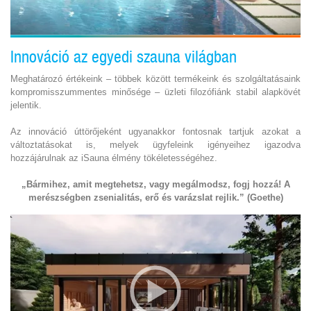
Innováció az egyedi szauna világban
Meghatározó értékeink – többek között termékeink és szolgáltatásaink
kompromisszummentes minősége – üzleti filozófiánk stabil alapkövét
jelentik.
Az innováció úttörőjeként ugyanakkor fontosnak tartjuk azokat a
változtatásokat is, melyek ügyfeleink igényeihez igazodva
hozzájárulnak az iSauna élmény tökéletességéhez.
„Bármihez, amit megtehetsz, vagy megálmodsz, fogj hozzá! A
merészségben zsenialitás, erő és varázslat rejlik.” (Goethe)