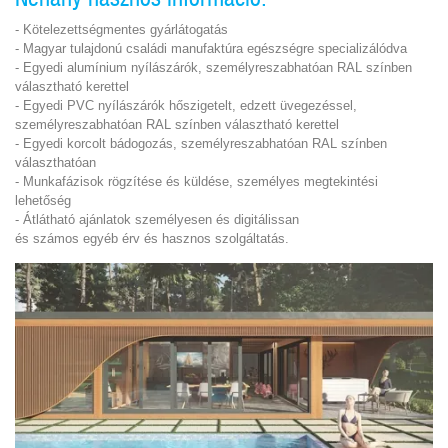
- Kötelezettségmentes gyárlátogatás
- Magyar tulajdonú családi manufaktúra egészségre specializálódva
- Egyedi alumínium nyílászárók, személyreszabhatóan RAL színben
választható kerettel
- Egyedi PVC nyílászárók hőszigetelt, edzett üvegezéssel,
személyreszabhatóan RAL színben választható kerettel
- Egyedi korcolt bádogozás, személyreszabhatóan RAL színben
választhatóan
- Munkafázisok rögzítése és küldése, személyes megtekintési
lehetőség
- Átlátható ajánlatok személyesen és digitálissan
és
számos egyéb érv
és
hasznos szolgáltatás.