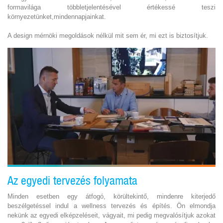
formavilága többletjelentésével értékessé teszi
környezetünket,mindennapjainkat.
A design mérnöki megoldások nélkül mit sem ér, mi ezt is biztosítjuk.
Az egyedi tervezés folyamata
Minden esetben egy átfogó, körültekintő, mindenre kiterjedő
beszélgetéssel indul a wellness tervezés és építés. Ön elmondja
nekünk az egyedi elképzeléseit, vágyait, mi pedig megvalósítjuk azokat