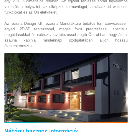
egy 2 ill. 3 dimenziós tervben. Az egyedi tervezés során figyelembe
vesszük a helyszínt, az elképzelt formavilágot, a választott wellness
funkciókat és az Ön életvitelét.
Az iSauna Design Kft. Szauna Manufaktúra tudatos formatervezéssel,
egyedi 2D-3D tervezéssel, magas fokú precizitással, speciális
megoldásokkal és exkluzív kivitelezéssel segíti Önt abban, hogy álmai
szauna kabinja mindennapi szolgálatában álljon hosszú
évekenkeresztül.
Néhány hasznos információ: