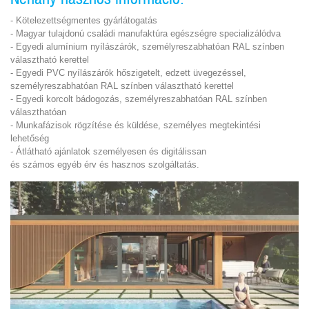
- Kötelezettségmentes gyárlátogatás
- Magyar tulajdonú családi manufaktúra egészségre specializálódva
- Egyedi alumínium nyílászárók, személyreszabhatóan RAL színben
választható kerettel
- Egyedi PVC nyílászárók hőszigetelt, edzett üvegezéssel,
személyreszabhatóan RAL színben választható kerettel
- Egyedi korcolt bádogozás, személyreszabhatóan RAL színben
választhatóan
- Munkafázisok rögzítése és küldése, személyes megtekintési
lehetőség
- Átlátható ajánlatok személyesen és digitálissan
és
számos egyéb érv
és
hasznos szolgáltatás.