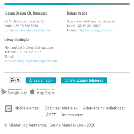
iSauna Design Kft. Dunaszeg
Balázs Csaba
9174 Dunaszeg, Liget u. 11.
Szauna és Wellnessház designer
Mobil: +36 70 362 5830
Mobil: +36 70 362 5830
E-mail:
info@szaunagyartas.hu
E-mail:
info@szaunagyartas.hu
Lévay Bendegúz
Nemzetközi értékesítési igazgató
Telefon: +36 70 362 5597
E-mail:
levay.bendeguz@szaunagyartas.hu
Állásajánlatok
Online szauna felmérés
Hibabejelentés
Szállítási feltételek
Adatvédelmi nyilatkozat
ÁSZF
Impresszum
© Minden jog fenntartva. iSauna Manufaktúra - 2026