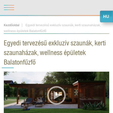
HU
Kezdőoldal
Egyedi tervezésű exkluzív szaunák, kerti szaunaházak,
wellness épületek Balatonfűzfő
Egyedi tervezésű exkluzív szaunák, kerti
szaunaházak, wellness épületek
Balatonfűzfő