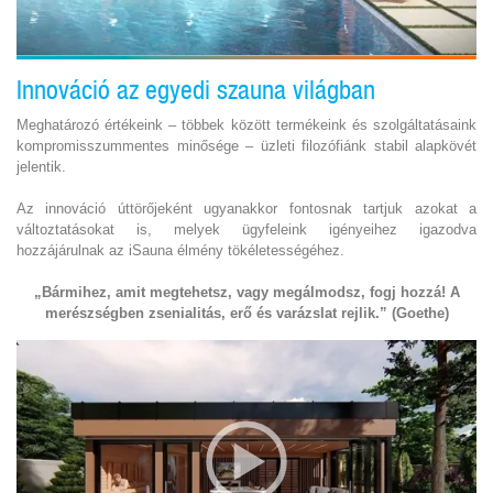
Innováció az egyedi szauna világban
Meghatározó értékeink – többek között termékeink és szolgáltatásaink
kompromisszummentes minősége – üzleti filozófiánk stabil alapkövét
jelentik.
Az innováció úttörőjeként ugyanakkor fontosnak tartjuk azokat a
változtatásokat is, melyek ügyfeleink igényeihez igazodva
hozzájárulnak az iSauna élmény tökéletességéhez.
„Bármihez, amit megtehetsz, vagy megálmodsz, fogj hozzá! A
merészségben zsenialitás, erő és varázslat rejlik.” (Goethe)