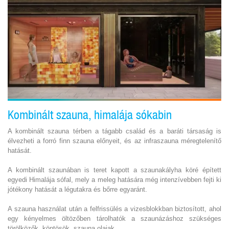
Kombinált szauna, himalája sókabin
A kombinált szauna térben a tágabb család és a baráti társaság is
élvezheti a forró finn szauna előnyeit, és az infraszauna méregtelenítő
hatását.
A kombinált szaunában is teret kapott a szaunakályha köré épített
egyedi Himalája sófal, mely a meleg hatására még intenzívebben fejti ki
jótékony hatását a légutakra és bőrre egyaránt.
A szauna használat után a felfrissülés a vizesblokkban biztosított, ahol
egy kényelmes öltözőben tárolhatók a szaunázáshoz szükséges
törölközők, köntösök, szauna olajak.