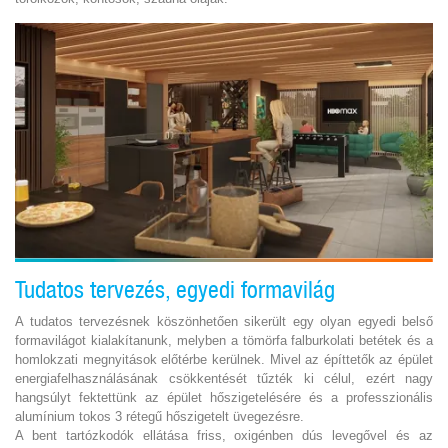
Tudatos tervezés, egyedi formavilág
A tudatos tervezésnek köszönhetően sikerült egy olyan egyedi belső
formavilágot kialakítanunk, melyben a tömörfa falburkolati betétek és a
homlokzati megnyitások előtérbe kerülnek. Mivel az építtetők az épület
energiafelhasználásának csökkentését tűzték ki célul, ezért nagy
hangsúlyt fektettünk az épület hőszigetelésére és a professzionális
alumínium tokos 3 rétegű hőszigetelt üvegezésre.
A bent tartózkodók ellátása friss, oxigénben dús levegővel és az