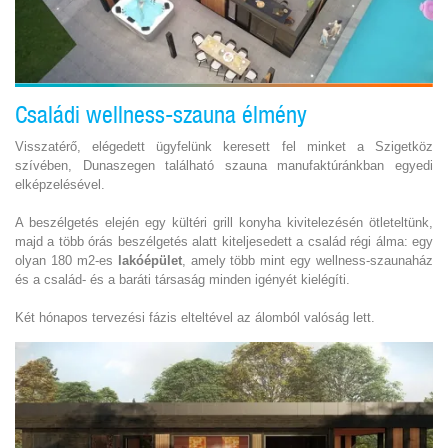
Családi wellness-szauna élmény
Visszatérő, elégedett ügyfelünk keresett fel minket a Szigetköz
szívében, Dunaszegen található szauna manufaktúránkban egyedi
elképzelésével.
A beszélgetés elején egy kültéri grill konyha kivitelezésén ötleteltünk,
majd a több órás beszélgetés alatt kiteljesedett a család régi álma: egy
olyan 180 m2-es
lakóépület
, amely több mint egy wellness-szaunaház
és a család- és a baráti társaság minden igényét kielégíti.
Két hónapos tervezési fázis elteltével az álomból valóság lett.