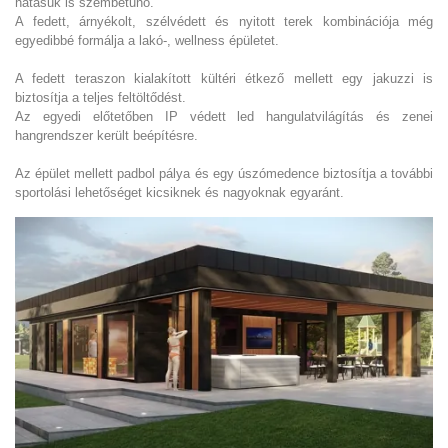
hatásuk is szembetűnő.
A fedett, árnyékolt, szélvédett és nyitott terek kombinációja még
egyedibbé formálja a lakó-, wellness épületet.
A fedett teraszon kialakított kültéri étkező mellett egy jakuzzi is
biztosítja a teljes feltöltődést.
Az egyedi előtetőben IP védett led hangulatvilágítás és zenei
hangrendszer került beépítésre.
Az épület mellett padbol pálya és egy úszómedence biztosítja a további
sportolási lehetőséget kicsiknek és nagyoknak egyaránt.