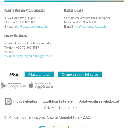
iSauna Design Kft. Dunaszeg
Balázs Csaba
9174 Dunaszeg, Liget u. 11.
Szauna és Wellnessház designer
Mobil: +36 70 362 5830
Mobil: +36 70 362 5830
E-mail:
info@szaunagyartas.hu
E-mail:
info@szaunagyartas.hu
Lévay Bendegúz
Nemzetközi értékesítési igazgató
Telefon: +36 70 362 5597
E-mail:
levay.bendeguz@szaunagyartas.hu
Állásajánlatok
Online szauna felmérés
Hibabejelentés
Szállítási feltételek
Adatvédelmi nyilatkozat
ÁSZF
Impresszum
© Minden jog fenntartva. iSauna Manufaktúra - 2026