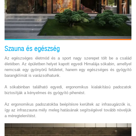
Szauna és egészség
Az egészséges életmód és a sport nagy szerepet tölt be a család
életében. Az épületben helyet kapott egyedi Himalája sókabin, amellyel
nemcsak egy gyönyörű felületet, hanem egy egészséges és gyógyító
barangklímát is varázsolhatunk.
A sókabinban található egyedi, ergonomikus kialakítású padozatok
biztosítják a kényelmes és gyógyító pihenést.
Az ergonomikus padozatokba beépítésre kerültek az infrasugárzók is,
így az infraszauna mély meleg hatásának segítségével tovább növeljük
a méregtelenítést.