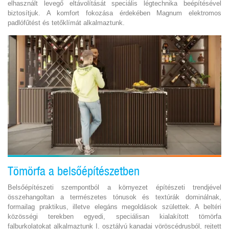
elhasznált levegő eltávolítását speciális légtechnika beépítésével
biztosítjuk. A komfort fokozása érdekében Magnum elektromos
padlófűtést és tetőklímát alkalmaztunk.
Tömörfa a belsőépítészetben
Belsőépítészeti szempontból a környezet építészeti trendjével
összehangoltan a természetes tónusok és textúrák dominálnak,
formailag praktikus, illetve elegáns megoldások születtek. A beltéri
közösségi terekben egyedi, speciálisan kialakított tömörfa
falburkolatokat alkalmaztunk I. osztályú kanadai vöröscédrusból, rejtett