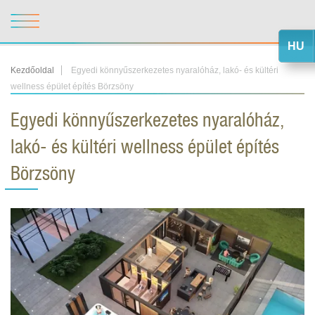
HU
Kezdőoldal
Egyedi könnyűszerkezetes nyaralóház, lakó- és kültéri
wellness épület építés Börzsöny
Egyedi könnyűszerkezetes nyaralóház,
lakó- és kültéri wellness épület építés
Börzsöny