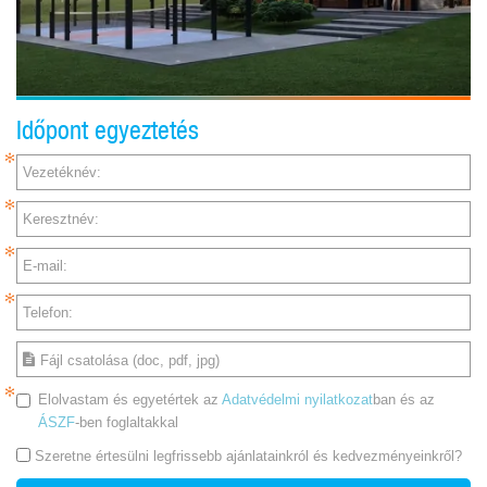
Időpont egyeztetés
Vezetéknév:
Keresztnév:
E-mail:
Telefon:
Fájl csatolása (doc, pdf, jpg)
Elolvastam és egyetértek az
Adatvédelmi nyilatkozat
ban és az
ÁSZF
-ben foglaltakkal
Szeretne értesülni legfrissebb ajánlatainkról és kedvezményeinkről?