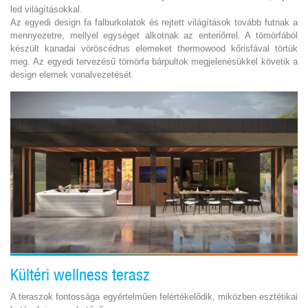
led világításokkal.
Az egyedi design fa falburkolatok és rejtett világítások tovább futnak a
mennyezetre, mellyel egységet alkotnak az enteriőrrel. A tömörfából
készült kanadai vöröscédrus elemeket thermowood kőrisfával törtük
meg. Az egyedi tervezésű tömörfa bárpultok megjelenésükkel követik a
design elemek vonalvezetését.
Kültéri wellness terasz
A teraszok fontossága egyértelműen felértékelődik, miközben esztétikai