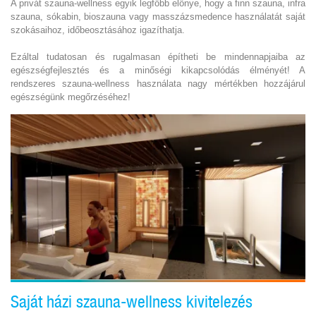
A privát szauna-wellness egyik legfőbb előnye, hogy a finn szauna, infra
szauna, sókabin, bioszauna vagy masszázsmedence használatát saját
szokásaihoz, időbeosztásához igazíthatja.
Ezáltal tudatosan és rugalmasan építheti be mindennapjaiba az
egészségfejlesztés és a minőségi kikapcsolódás élményét! A
rendszeres szauna-wellness használata nagy mértékben hozzájárul
egészségünk megőrzéséhez!
Saját házi szauna-wellness kivitelezés