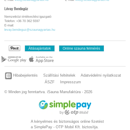
Lévay Bendegúz
Nemzetközi értékesítési igazgató
Telefon: +36 70 362 5597
E-mail:
levay.bendeguz@szaunagyartas.hu
Állásajánlatok
Online szauna felmérés
Hibabejelentés
Szállítási feltételek
Adatvédelmi nyilatkozat
ÁSZF
Impresszum
© Minden jog fenntartva. iSauna Manufaktúra - 2026
A kényelmes és biztonságos online ﬁzetést
a SimplePay - OTP Mobil Kft. biztosítja.