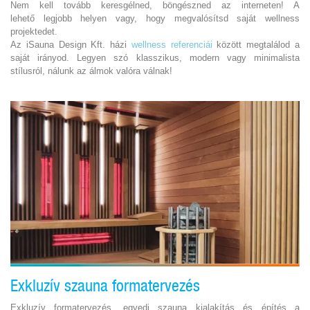
Nem kell tovább keresgélned, böngészned az interneten! A
lehető legjobb helyen vagy, hogy megvalósítsd saját wellness
projektedet.
Az iSauna Design Kft. házi
wellness referenciái
között megtalálod a
saját irányod. Legyen szó klasszikus, modern vagy minimalista
stílusról, nálunk az álmok valóra válnak!
Exkluzív szauna formatervezés
Exkluzív formatervezés, egyedi szauna kialakítás és építés a