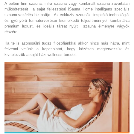
A beltéri finn szauna, infra szauna vagy kombinált szauna zavartalan
működtetését a saját fejlesztésű iSauna Home intelligens speciális
szauna vezérlés biztosítja. Az exkluzív szaunák inspiráló technológiái
és gyönyörű formatervezései kiemelkedő teljesítménnyel kombinálva
prémium luxust, és ideális társat nyújt szauna élményre vágyók
részére.
Ha te is azonosúlni tudsz filozófiánkkal akkor nincs más hátra, mint
felvenni velünk a kapcsolatot, hogy közösen megtervezzük és
kivitelezzük a saját házi wellness teredet.