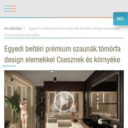
HU
Kezdőoldal
Egyedi beltéri prémium szaunák tömörfa design elemekkel
Csesznek és környéke
Egyedi beltéri prémium szaunák tömörfa
design elemekkel Csesznek és környéke