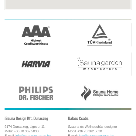
iSauna Design Kft. Dunaszeg
Balázs Csaba
9174 Dunaszeg, Liget u. 11.
Szauna és Wellnessház designer
Mobil: +36 70 362 5830
Mobil: +36 70 362 5830
E-mail:
info@szaunagyartas.hu
E-mail:
info@szaunagyartas.hu