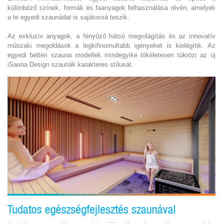
különböző színek, formák és faanyagok felhasználása révén, amelyek
a te egyedi szaunádat is sajátossá teszik.
Az exkluzív anyagok, a fényűző hátsó megvilágítás és az innovatív
műszaki megoldások a legkifinomultabb igényeket is kielégítik. Az
egyedi beltéri szauna modellek mindegyike tökéletesen tükrözi az új
iSauna Design szaunák karakteres stílusát.
Tudatos egészségfejlesztés szaunával