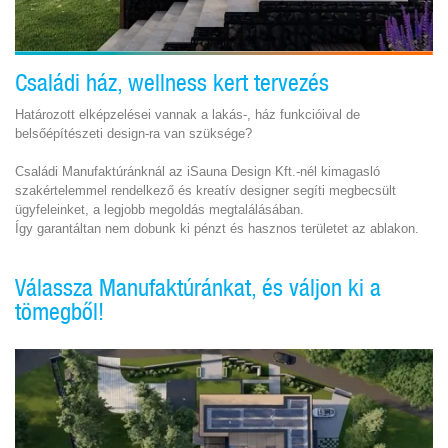
Családi ház, wellness kert tervezés
Határozott elképzelései vannak a lakás-, ház funkcióival de
belsőépítészeti design-ra van szüksége?
Családi Manufaktúránknál az iSauna Design Kft.-nél kimagasló
szakértelemmel rendelkező és kreatív designer segíti megbecsült
ügyfeleinket, a legjobb megoldás megtalálásában.
Így garantáltan nem dobunk ki pénzt és hasznos területet az ablakon.
Válassza Manufaktúránkat, és váljon ki a
tömegből!