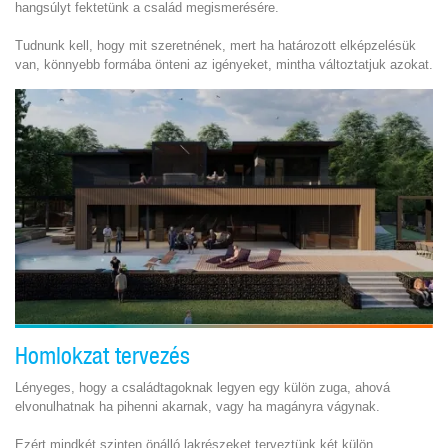
hangsúlyt fektetünk a család megismerésére.
Tudnunk kell, hogy mit szeretnének, mert ha határozott elképzelésük
van, könnyebb formába önteni az igényeket, mintha változtatjuk azokat.
Homlokzat tervezés
Lényeges, hogy a családtagoknak legyen egy külön zuga, ahová
elvonulhatnak ha pihenni akarnak, vagy ha magányra vágynak.
Ezért mindkét szinten önálló lakrészeket terveztünk két külön