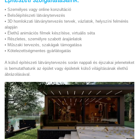
• Személyes vagy online konzultáció
• Belsőépítészeti látványtervezés
• 3D homlokzati látványtervezés tervek, vázlatok, helyszíni felmérés
alapján
• Élethű animációs filmek készítése, virtuális séta
• Részletes, személyre szabott árajánlatok
• Műszaki tervezés, szakágak támogatása
• Kötelezettségmentes gyárlátogatás
A külső építészeti látványtervezés során nappali és éjszakai jeleneteket
is bemutathatunk az épület vagy épületek külső világításának élethű
ábrázolásával.