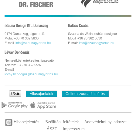
iSauna Design Kft. Dunaszeg
Balázs Csaba
9174 Dunaszeg, Liget u. 11.
Szauna és Wellnessház designer
Mobil: +36 70 362 5830
Mobil: +36 70 362 5830
E-mail:
info@szaunagyartas.hu
E-mail:
info@szaunagyartas.hu
Lévay Bendegúz
Nemzetközi értékesítési igazgató
Telefon: +36 70 362 5597
E-mail:
levay.bendeguz@szaunagyartas.hu
Állásajánlatok
Online szauna felmérés
Hibabejelentés
Szállítási feltételek
Adatvédelmi nyilatkozat
ÁSZF
Impresszum