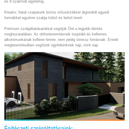
és 8 szakmát egybefog.
Kreatív, fiatal csapatunk biztos stílusérzékkel átgondolt egyedi
formákkal egyénre szabja külső és belső tereit.
Prémium szolgáltatásainkkal segítjük Önt a legjobb döntés
meghozatalában. Az otthonteremtésnek inspiráló és kellemes
alkotómunkának kellene lennie, nem pedig stressz forrásnak. Ennek
megteremtésében segítünk ügyfeleinknek nap, mint nap.
Építészeti szolgáltatásaink: