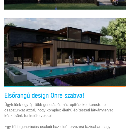
Elsőrangú design Önre szabva!
Ügyfelünk egy új, több generációs ház építésekor kereste fel
csapatunkat azzal, hogy komplex élethű építészeti látványtervet
készítsünk funkciótervekkel.
Egy több generációs családi ház első tervezési fázisában nagy