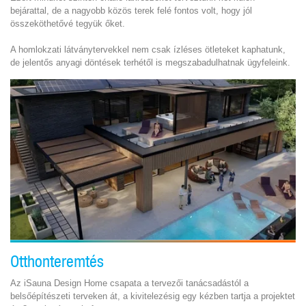
bejárattal, de a nagyobb közös terek felé fontos volt, hogy jól
összeköthetővé tegyük őket.
A homlokzati látványtervekkel nem csak ízléses ötleteket kaphatunk,
de jelentős anyagi döntések terhétől is megszabadulhatnak ügyfeleink.
Otthonteremtés
Az iSauna Design Home csapata a tervezői tanácsadástól a
belsőépítészeti terveken át, a kivitelezésig egy kézben tartja a projektet