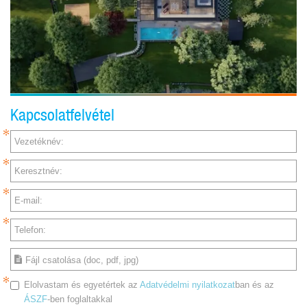
Kapcsolatfelvétel
Vezetéknév:
Keresztnév:
E-mail:
Telefon:
Fájl csatolása (doc, pdf, jpg)
Elolvastam és egyetértek az
Adatvédelmi nyilatkozat
ban és az
ÁSZF
-ben foglaltakkal