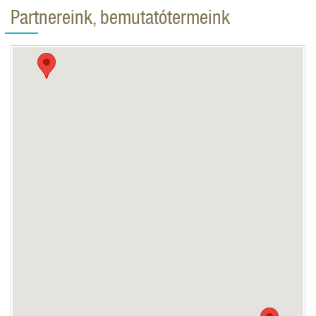
Partnereink, bemutatótermeink