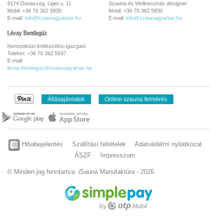
9174 Dunaszeg, Liget u. 11.
Szauna és Wellnessház designer
Mobil: +36 70 362 5830
Mobil: +36 70 362 5830
E-mail:
info@szaunagyartas.hu
E-mail:
info@szaunagyartas.hu
Lévay Bendegúz
Nemzetközi értékesítési igazgató
Telefon: +36 70 362 5597
E-mail:
levay.bendeguz@szaunagyartas.hu
Állásajánlatok
Online szauna felmérés
Hibabejelentés
Szállítási feltételek
Adatvédelmi nyilatkozat
ÁSZF
Impresszum
© Minden jog fenntartva. iSauna Manufaktúra - 2026