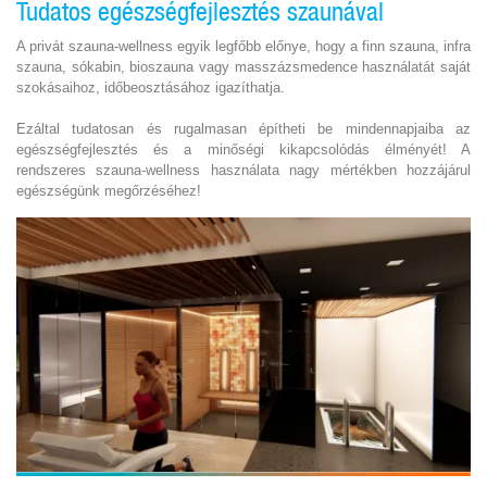
Tudatos egészségfejlesztés szaunával
A privát szauna-wellness egyik legfőbb előnye, hogy a finn szauna, infra
szauna, sókabin, bioszauna vagy masszázsmedence használatát saját
szokásaihoz, időbeosztásához igazíthatja.
Ezáltal tudatosan és rugalmasan építheti be mindennapjaiba az
egészségfejlesztés és a minőségi kikapcsolódás élményét! A
rendszeres szauna-wellness használata nagy mértékben hozzájárul
egészségünk megőrzéséhez!