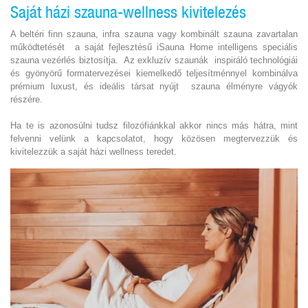
Saját házi szauna-wellness kivitelezés
A beltéri finn szauna, infra szauna vagy kombinált szauna zavartalan
működtetését a saját fejlesztésű iSauna Home intelligens speciális
szauna vezérlés biztosítja. Az exkluzív szaunák inspiráló technológiái
és gyönyörű formatervezései kiemelkedő teljesítménnyel kombinálva
prémium luxust, és ideális társat nyújt szauna élményre vágyók
részére.
Ha te is azonosúlni tudsz filozófiánkkal akkor nincs más hátra, mint
felvenni velünk a kapcsolatot, hogy közösen megtervezzük és
kivitelezzük a saját házi wellness teredet.