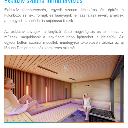
Exkluzív szauna formatervezés
Exkluzív formatervezés, egyedi szauna kialakítás és építés a
különböző színek, formák és faanyagok felhasználása révén, amelyek
a te egyedi szaunádat is sajátossá teszik.
Az exkluzív anyagok, a fényűző hátsó megvilágítás és az innovatív
műszaki megoldások a legkifinomultabb igényeket is kielégítik. Az
egyedi beltéri szauna modellek mindegyike tökéletesen tükrözi az új
iSauna Design szaunák karakteres stílusát.