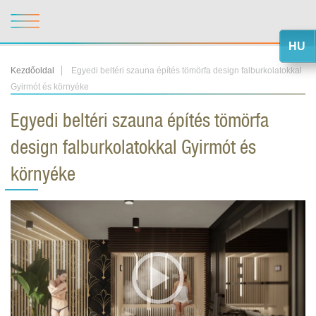
HU
Kezdőoldal
Egyedi beltéri szauna építés tömörfa design falburkolatokkal
Gyirmót és környéke
Egyedi beltéri szauna építés tömörfa
design falburkolatokkal Gyirmót és
környéke