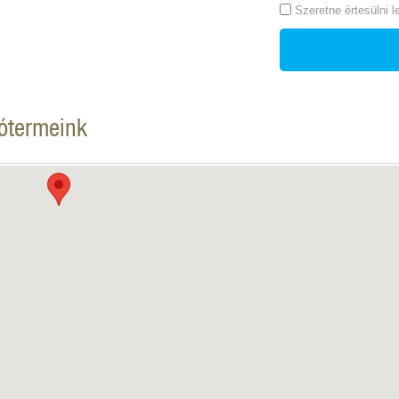
Szeretne értesülni 
tótermeink