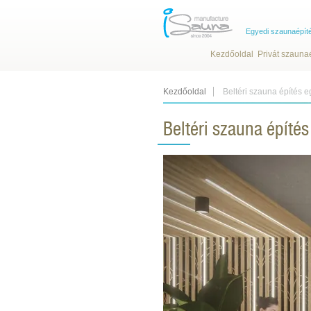
Egyedi szaunaépít
Kezdőoldal
Privát szauna
Kezdőoldal
Beltéri szauna építés e
Beltéri szauna építé