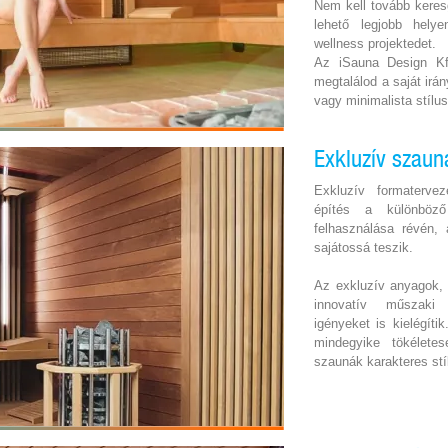
Nem kell tovább keres
lehető legjobb hely
wellness projektedet.
Az iSauna Design K
megtalálod a saját ir
vagy minimalista stílu
Exkluzív szaun
Exkluzív formaterve
építés a különböz
felhasználása révén,
sajátossá teszik.
Az exkluzív anyagok, 
innovatív műszaki 
igényeket is kielégíti
mindegyike tökélete
szaunák karakteres stí