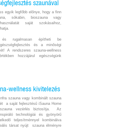
égfejlesztés szaunával
ss egyik legfőbb előnye, hogy a finn
una, sókabin, bioszauna vagy
asználatát saját szokásaihoz,
hatja.
n és rugalmasan építheti be
gészségfejlesztés és a minőségi
ét! A rendszeres szauna-wellness
rtékben hozzájárul egészségünk
una-wellness kivitelezés
, infra szauna vagy kombinált szauna
ét a saját fejlesztésű iSauna Home
s szauna vezérlés biztosítja. Az
spiráló technológiái és gyönyörű
elkedő teljesítménnyel kombinálva
eális társat nyújt szauna élményre