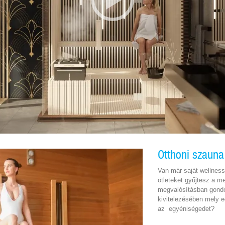
Otthoni szauna
Van már saját wellnes
ötleteket gyűjtesz a m
megvalósításban gondo
kivitelezésében mely e
az egyéniségedet?