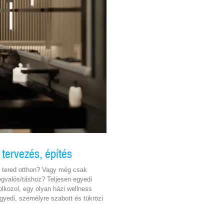
 tervezés, építés
s tered otthon? Vagy még csak
egvalósításhoz? Teljesen egyedi
lkozol, egy olyan házi wellness
gyedi, személyre szabott és tükrözi