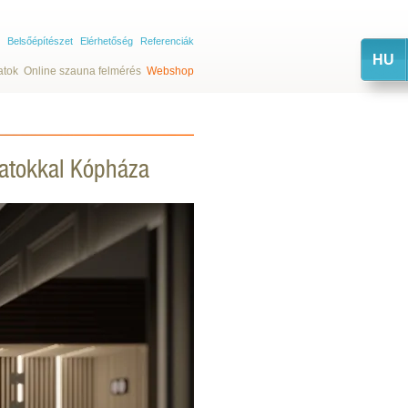
Belsőépítészet
Elérhetőség
Referenciák
HU
atok
Online szauna felmérés
Webshop
olatokkal Kópháza