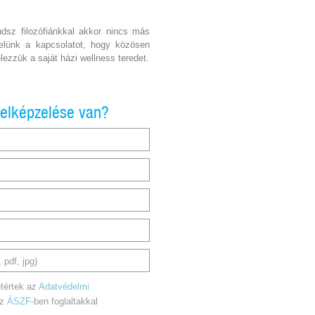
udsz filozófiánkkal akkor nincs más
velünk a kapcsolatot, hogy közösen
lezzük a saját házi wellness teredet.
 elképzelése van?
 pdf, jpg)
tértek az
Adatvédelmi
az
ÁSZF
-ben foglaltakkal