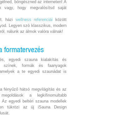
gélned, böngészned az interneten! A
en vagy, hogy megvalósítsd saját
ft. házi
wellness referenciái
között
ányod. Legyen szó klasszikus, modern
sról, nálunk az álmok valóra válnak!
a formatervezés
zés, egyedi szauna kialakítás és
ő színek, formák és faanyagok
 amelyek a te egyedi szaunádat is
a fényűző hátsó megvilágítás és az
megoldások a legkifinomultabb
k. Az egyedi beltéri szauna modellek
sen tükrözi az új iSauna Design
lusát.