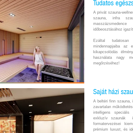
Tudatos egészs
A privát szauna-wellne
szauna, infra sza
masszázsmedence h
időbeosztásához igazít
Ezáltal tudatosa
mindennapjaiba az e
kikapcsolódás élmény
használata nagy mé
megőrzéséhez!
Saját házi sza
A beltéri finn szauna
zavartalan működtetés
intelligens speciáli
exkluzív szaunák in
formatervezései kiem
prémium luxust, és id