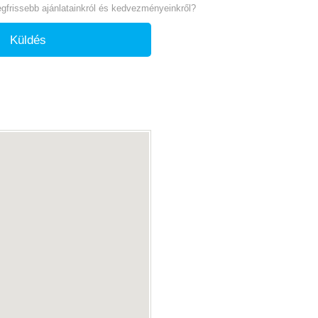
legfrissebb ajánlatainkról és kedvezményeinkről?
Küldés