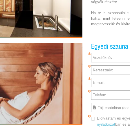
vágyók részére.
Ha te is azonosúlni t
hátra, mint felvenni 
megtervezzük és kivite
Egyedi szauna
Vezetéknév:
Keresztnév:
E-mail:
Telefon:
Fájl csatolása (doc,
Elolvastam és egye
nyilatkozat
ban és 