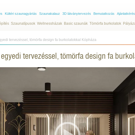
és
Kültéri szaunagyártás
Szaunakalauz
3D látványtervezés
Bemutatkozás
Ajánlatkérés
építés
Szaunatípusok
Wellnessházak
Basic szaunák
Tömörfa burkolatok
Pályáz
gyedi tervezéssel, tömörfa design fa burkolatokkal Kópháza
s egyedi tervezéssel, tömörfa design fa burk