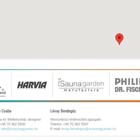
s Csaba
Lévay Bendegúz
a és Wellnessház designer
Nemzetközi értékesítési igazgató
 +36 70 362 5830
Telefon: +36 70 362 5597
:
info@szaunagyartas.hu
E-mail:
levay.bendeguz@szaunagyartas.hu