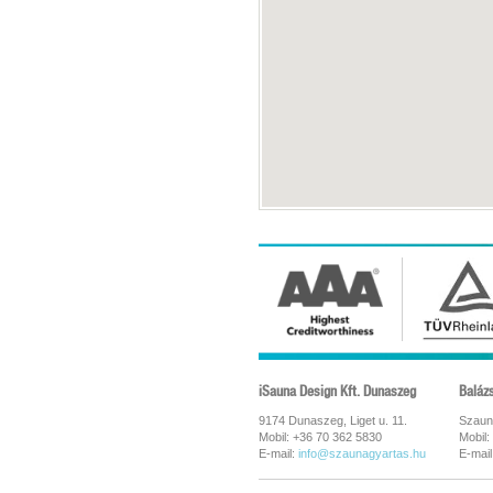
iSauna Design Kft. Dunaszeg
Baláz
9174 Dunaszeg, Liget u. 11.
Szaun
Mobil: +36 70 362 5830
Mobil:
E-mail:
info@szaunagyartas.hu
E-mail