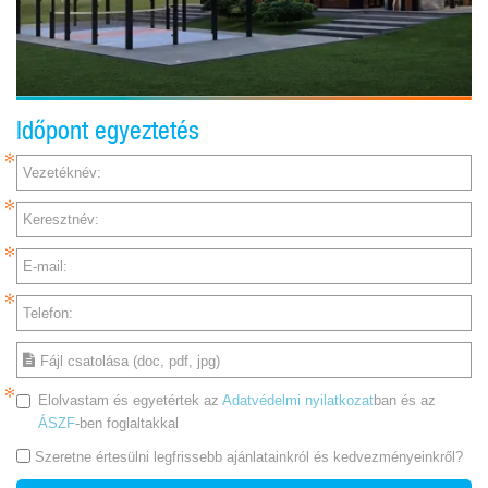
Időpont egyeztetés
Vezetéknév:
Keresztnév:
E-mail:
Telefon:
Fájl csatolása (doc, pdf, jpg)
Elolvastam és egyetértek az
Adatvédelmi nyilatkozat
ban és az
ÁSZF
-ben foglaltakkal
Szeretne értesülni legfrissebb ajánlatainkról és kedvezményeinkről?