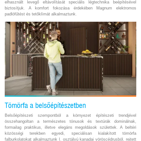
elhasznált levegő eltávolítását speciális légtechnika beépítésével
biztosítjuk. A komfort fokozása érdekében Magnum elektromos
padlófűtést és tetőklímát alkalmaztunk.
Tömörfa a belsőépítészetben
Belsőépítészeti szempontból a környezet építészeti trendjével
összehangoltan a természetes tónusok és textúrák dominálnak,
formailag praktikus, illetve elegáns megoldások születtek. A beltéri
közösségi terekben egyedi, speciálisan kialakított tömörfa
falburkolatokat alkalmaztunk I. osztályú kanadai vöröscédrusból, rejtett