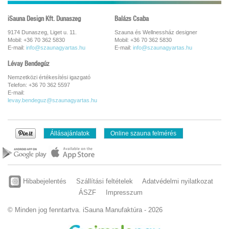
iSauna Design Kft. Dunaszeg
Balázs Csaba
9174 Dunaszeg, Liget u. 11.
Szauna és Wellnessház designer
Mobil: +36 70 362 5830
Mobil: +36 70 362 5830
E-mail:
info@szaunagyartas.hu
E-mail:
info@szaunagyartas.hu
Lévay Bendegúz
Nemzetközi értékesítési igazgató
Telefon: +36 70 362 5597
E-mail:
levay.bendeguz@szaunagyartas.hu
Állásajánlatok
Online szauna felmérés
Hibabejelentés
Szállítási feltételek
Adatvédelmi nyilatkozat
ÁSZF
Impresszum
© Minden jog fenntartva. iSauna Manufaktúra - 2026