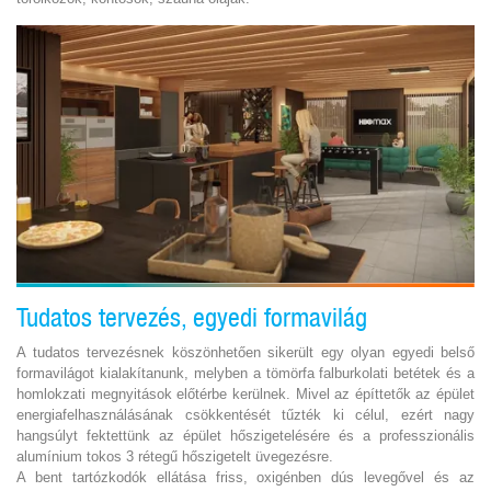
Tudatos tervezés, egyedi formavilág
A tudatos tervezésnek köszönhetően sikerült egy olyan egyedi belső
formavilágot kialakítanunk, melyben a tömörfa falburkolati betétek és a
homlokzati megnyitások előtérbe kerülnek. Mivel az építtetők az épület
energiafelhasználásának csökkentését tűzték ki célul, ezért nagy
hangsúlyt fektettünk az épület hőszigetelésére és a professzionális
alumínium tokos 3 rétegű hőszigetelt üvegezésre.
A bent tartózkodók ellátása friss, oxigénben dús levegővel és az