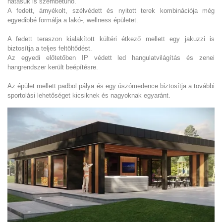
hatásuk is szembetűnő.
A fedett, árnyékolt, szélvédett és nyitott terek kombinációja még
egyedibbé formálja a lakó-, wellness épületet.
A fedett teraszon kialakított kültéri étkező mellett egy jakuzzi is
biztosítja a teljes feltöltődést.
Az egyedi előtetőben IP védett led hangulatvilágítás és zenei
hangrendszer került beépítésre.
Az épület mellett padbol pálya és egy úszómedence biztosítja a további
sportolási lehetőséget kicsiknek és nagyoknak egyaránt.