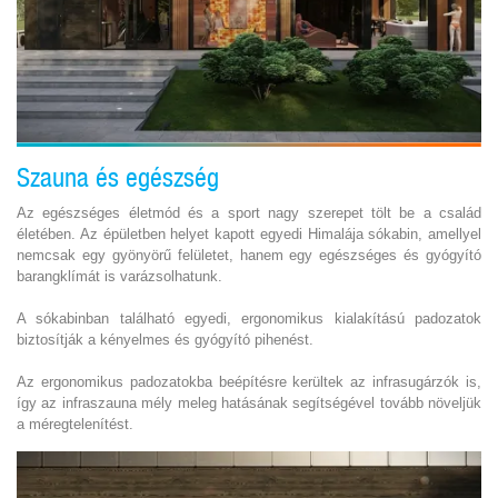
Szauna és egészség
Az egészséges életmód és a sport nagy szerepet tölt be a család
életében. Az épületben helyet kapott egyedi Himalája sókabin, amellyel
nemcsak egy gyönyörű felületet, hanem egy egészséges és gyógyító
barangklímát is varázsolhatunk.
A sókabinban található egyedi, ergonomikus kialakítású padozatok
biztosítják a kényelmes és gyógyító pihenést.
Az ergonomikus padozatokba beépítésre kerültek az infrasugárzók is,
így az infraszauna mély meleg hatásának segítségével tovább növeljük
a méregtelenítést.