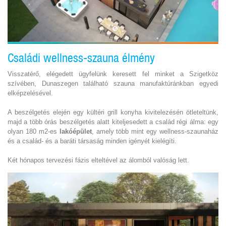
Családi wellness-szauna élmény
Visszatérő, elégedett ügyfelünk keresett fel minket a Szigetköz
szívében, Dunaszegen található szauna manufaktúránkban egyedi
elképzelésével.
A beszélgetés elején egy kültéri grill konyha kivitelezésén ötleteltünk,
majd a több órás beszélgetés alatt kiteljesedett a család régi álma: egy
olyan 180 m2-es
lakóépület
, amely több mint egy wellness-szaunaház
és a család- és a baráti társaság minden igényét kielégíti.
Két hónapos tervezési fázis elteltével az álomból valóság lett.