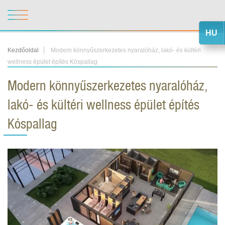
HU
Kezdőoldal
Modern könnyűszerkezetes nyaralóház, lakó- és kültéri
wellness épület építés Kóspallag
Modern könnyűszerkezetes nyaralóház,
lakó- és kültéri wellness épület építés
Kóspallag