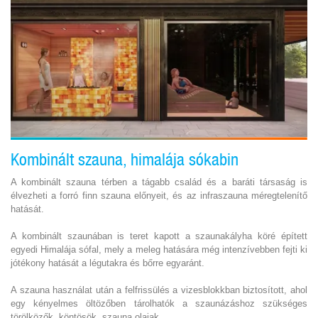
Kombinált szauna, himalája sókabin
A kombinált szauna térben a tágabb család és a baráti társaság is
élvezheti a forró finn szauna előnyeit, és az infraszauna méregtelenítő
hatását.
A kombinált szaunában is teret kapott a szaunakályha köré épített
egyedi Himalája sófal, mely a meleg hatására még intenzívebben fejti ki
jótékony hatását a légutakra és bőrre egyaránt.
A szauna használat után a felfrissülés a vizesblokkban biztosított, ahol
egy kényelmes öltözőben tárolhatók a szaunázáshoz szükséges
törölközők, köntösök, szauna olajak.