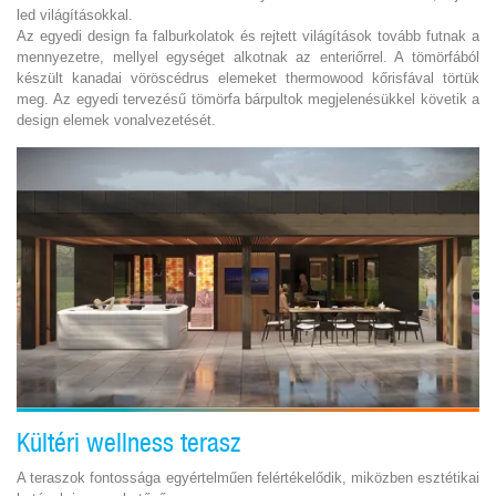
led világításokkal.
Az egyedi design fa falburkolatok és rejtett világítások tovább futnak a
mennyezetre, mellyel egységet alkotnak az enteriőrrel. A tömörfából
készült kanadai vöröscédrus elemeket thermowood kőrisfával törtük
meg. Az egyedi tervezésű tömörfa bárpultok megjelenésükkel követik a
design elemek vonalvezetését.
Kültéri wellness terasz
A teraszok fontossága egyértelműen felértékelődik, miközben esztétikai