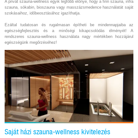
A privát szauna-wellness egyik legfőbb előnye, hogy a finn szauna, infra
szauna, sókabin, bioszauna vagy masszázsmedence használatát saját
szokásaihoz, időbeosztásához igazíthatja.
Ezáltal tudatosan és rugalmasan építheti be mindennapjaiba az
egészségfejlesztés és a minőségi kikapcsolódás élményét! A
rendszeres szauna-wellness használata nagy mértékben hozzájárul
egészségünk megőrzéséhez!
Saját házi szauna-wellness kivitelezés