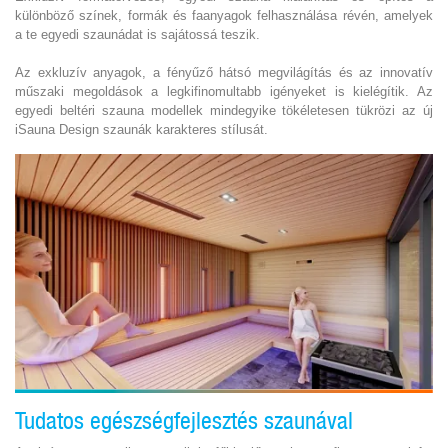
különböző színek, formák és faanyagok felhasználása révén, amelyek
a te egyedi szaunádat is sajátossá teszik.
Az exkluzív anyagok, a fényűző hátsó megvilágítás és az innovatív
műszaki megoldások a legkifinomultabb igényeket is kielégítik. Az
egyedi beltéri szauna modellek mindegyike tökéletesen tükrözi az új
iSauna Design szaunák karakteres stílusát.
Tudatos egészségfejlesztés szaunával