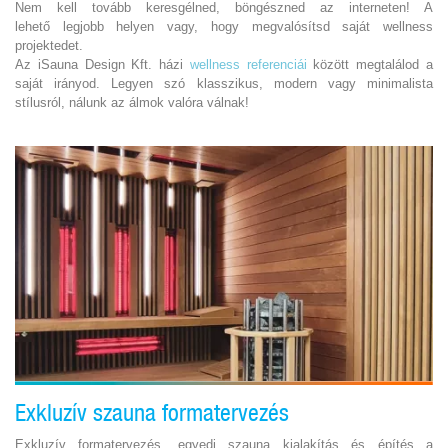
Nem kell tovább keresgélned, böngészned az interneten! A
lehető legjobb helyen vagy, hogy megvalósítsd saját wellness
projektedet.
Az iSauna Design Kft. házi
wellness referenciái
között megtalálod a
saját irányod. Legyen szó klasszikus, modern vagy minimalista
stílusról, nálunk az álmok valóra válnak!
Exkluzív szauna formatervezés
Exkluzív formatervezés, egyedi szauna kialakítás és építés a