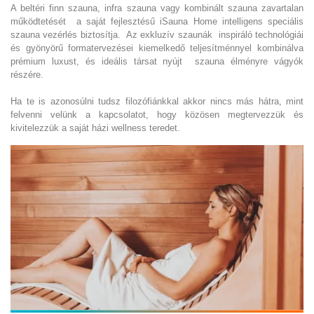
A beltéri finn szauna, infra szauna vagy kombinált szauna zavartalan
működtetését a saját fejlesztésű iSauna Home intelligens speciális
szauna vezérlés biztosítja. Az exkluzív szaunák inspiráló technológiái
és gyönyörű formatervezései kiemelkedő teljesítménnyel kombinálva
prémium luxust, és ideális társat nyújt szauna élményre vágyók
részére.
Ha te is azonosúlni tudsz filozófiánkkal akkor nincs más hátra, mint
felvenni velünk a kapcsolatot, hogy közösen megtervezzük és
kivitelezzük a saját házi wellness teredet.