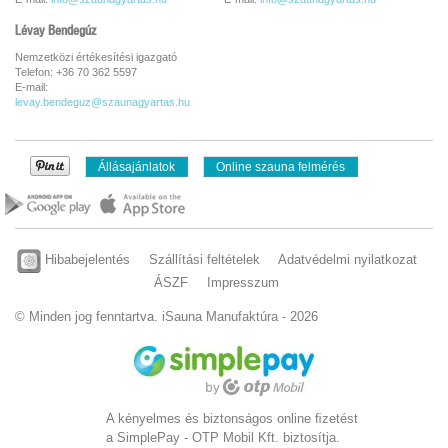
Lévay Bendegúz
Nemzetközi értékesítési igazgató
Telefon: +36 70 362 5597
E-mail:
levay.bendeguz@szaunagyartas.hu
Állásajánlatok
Online szauna felmérés
Hibabejelentés
Szállítási feltételek
Adatvédelmi nyilatkozat
ÁSZF
Impresszum
© Minden jog fenntartva. iSauna Manufaktúra - 2026
A kényelmes és biztonságos online ﬁzetést
a SimplePay - OTP Mobil Kft. biztosítja.