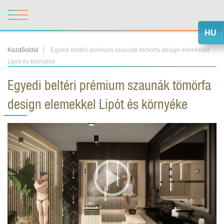
HU
Kezdőoldal
Egyedi beltéri prémium szaunák tömörfa design elemekkel
Lipót és környéke
Egyedi beltéri prémium szaunák tömörfa
design elemekkel Lipót és környéke