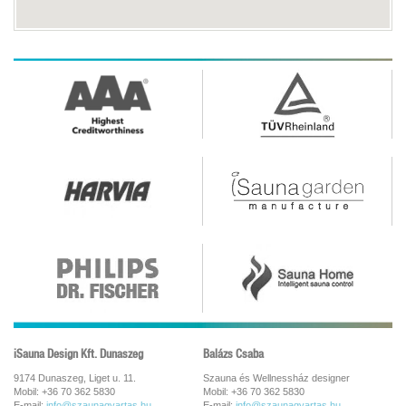
iSauna Design Kft. Dunaszeg
Balázs Csaba
9174 Dunaszeg, Liget u. 11.
Szauna és Wellnessház designer
Mobil: +36 70 362 5830
Mobil: +36 70 362 5830
E-mail:
info@szaunagyartas.hu
E-mail:
info@szaunagyartas.hu