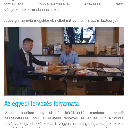
formavilága többletjelentésével értékessé teszi
környezetünket,mindennapjainkat.
A design mérnöki megoldások nélkül mit sem ér, mi ezt is biztosítjuk.
Az egyedi tervezés folyamata
Minden esetben egy átfogó, körültekintő, mindenre kiterjedő
beszélgetéssel indul a wellness tervezés és építés. Ön elmondja
nekünk az egyedi elképzeléseit, vágyait, mi pedig megvalósítjuk azokat