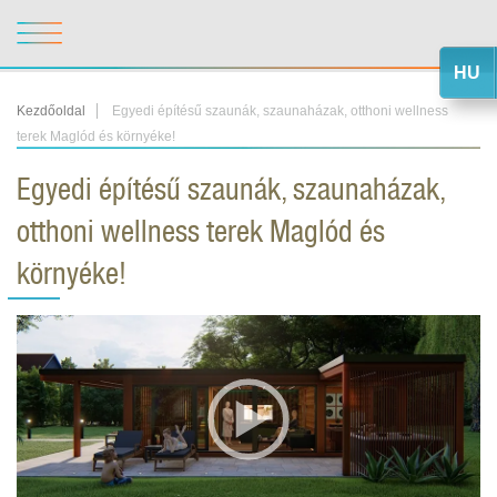
HU
Kezdőoldal
Egyedi építésű szaunák, szaunaházak, otthoni wellness
terek Maglód és környéke!
Egyedi építésű szaunák, szaunaházak,
otthoni wellness terek Maglód és
környéke!