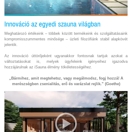
Innováció az egyedi szauna világban
Meghatározó értékeink – többek között termékeink és szolgáltatásaink
kompromisszummentes minősége – üzleti filozófiánk stabil alapkövét
jelentik.
Az innováció úttörőjeként ugyanakkor fontosnak tartjuk azokat a
változtatásokat is, melyek ügyfeleink igényeihez igazodva
hozzájárulnak az iSauna élmény tökéletességéhez.
„Bármihez, amit megtehetsz, vagy megálmodsz, fogj hozzá! A
merészségben zsenialitás, erő és varázslat rejlik.” (Goethe)