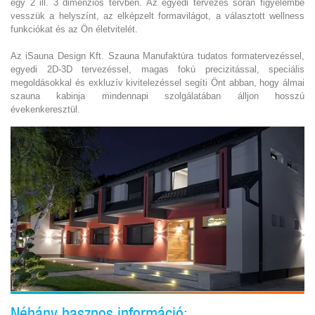
egy 2 ill. 3 dimenziós tervben. Az egyedi tervezés során figyelembe
vesszük a helyszínt, az elképzelt formavilágot, a választott wellness
funkciókat és az Ön életvitelét.
Az iSauna Design Kft. Szauna Manufaktúra tudatos formatervezéssel,
egyedi 2D-3D tervezéssel, magas fokú precizitással, speciális
megoldásokkal és exkluzív kivitelezéssel segíti Önt abban, hogy álmai
szauna kabinja mindennapi szolgálatában álljon hosszú
évekenkeresztül.
Néhány hasznos információ: