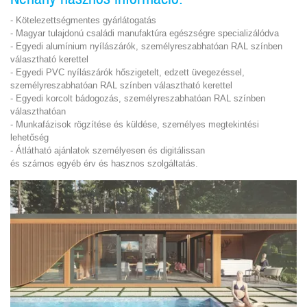
- Kötelezettségmentes gyárlátogatás
- Magyar tulajdonú családi manufaktúra egészségre specializálódva
- Egyedi alumínium nyílászárók, személyreszabhatóan RAL színben
választható kerettel
- Egyedi PVC nyílászárók hőszigetelt, edzett üvegezéssel,
személyreszabhatóan RAL színben választható kerettel
- Egyedi korcolt bádogozás, személyreszabhatóan RAL színben
választhatóan
- Munkafázisok rögzítése és küldése, személyes megtekintési
lehetőség
- Átlátható ajánlatok személyesen és digitálissan
és
számos egyéb érv
és
hasznos szolgáltatás.