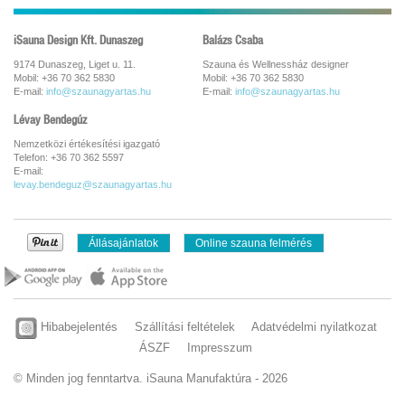
iSauna Design Kft. Dunaszeg
Balázs Csaba
9174 Dunaszeg, Liget u. 11.
Szauna és Wellnessház designer
Mobil: +36 70 362 5830
Mobil: +36 70 362 5830
E-mail:
info@szaunagyartas.hu
E-mail:
info@szaunagyartas.hu
Lévay Bendegúz
Nemzetközi értékesítési igazgató
Telefon: +36 70 362 5597
E-mail:
levay.bendeguz@szaunagyartas.hu
Állásajánlatok
Online szauna felmérés
Hibabejelentés
Szállítási feltételek
Adatvédelmi nyilatkozat
ÁSZF
Impresszum
© Minden jog fenntartva. iSauna Manufaktúra - 2026