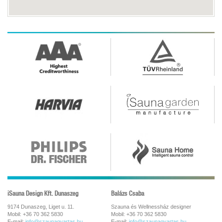
iSauna Design Kft. Dunaszeg
Balázs Csaba
9174 Dunaszeg, Liget u. 11.
Szauna és Wellnessház designer
Mobil: +36 70 362 5830
Mobil: +36 70 362 5830
E-mail:
info@szaunagyartas.hu
E-mail:
info@szaunagyartas.hu