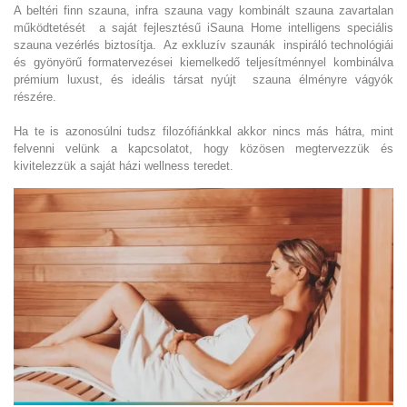
A beltéri finn szauna, infra szauna vagy kombinált szauna zavartalan
működtetését a saját fejlesztésű iSauna Home intelligens speciális
szauna vezérlés biztosítja. Az exkluzív szaunák inspiráló technológiái
és gyönyörű formatervezései kiemelkedő teljesítménnyel kombinálva
prémium luxust, és ideális társat nyújt szauna élményre vágyók
részére.
Ha te is azonosúlni tudsz filozófiánkkal akkor nincs más hátra, mint
felvenni velünk a kapcsolatot, hogy közösen megtervezzük és
kivitelezzük a saját házi wellness teredet.