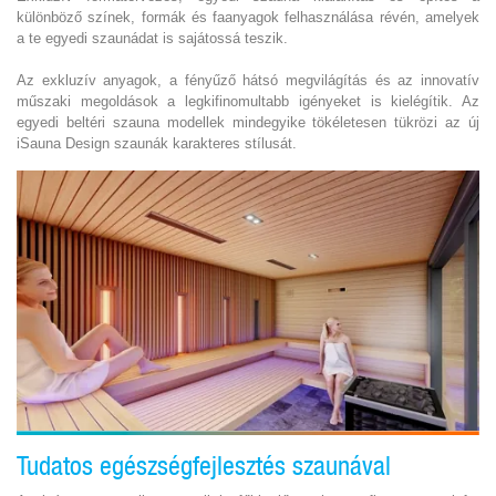
különböző színek, formák és faanyagok felhasználása révén, amelyek
a te egyedi szaunádat is sajátossá teszik.
Az exkluzív anyagok, a fényűző hátsó megvilágítás és az innovatív
műszaki megoldások a legkifinomultabb igényeket is kielégítik. Az
egyedi beltéri szauna modellek mindegyike tökéletesen tükrözi az új
iSauna Design szaunák karakteres stílusát.
Tudatos egészségfejlesztés szaunával