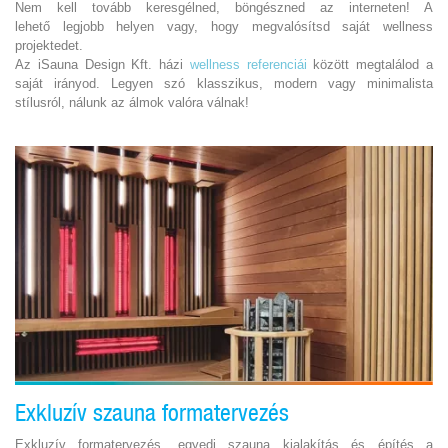
Nem kell tovább keresgélned, böngészned az interneten! A
lehető legjobb helyen vagy, hogy megvalósítsd saját wellness
projektedet.
Az iSauna Design Kft. házi
wellness referenciái
között megtalálod a
saját irányod. Legyen szó klasszikus, modern vagy minimalista
stílusról, nálunk az álmok valóra válnak!
Exkluzív szauna formatervezés
Exkluzív formatervezés, egyedi szauna kialakítás és építés a