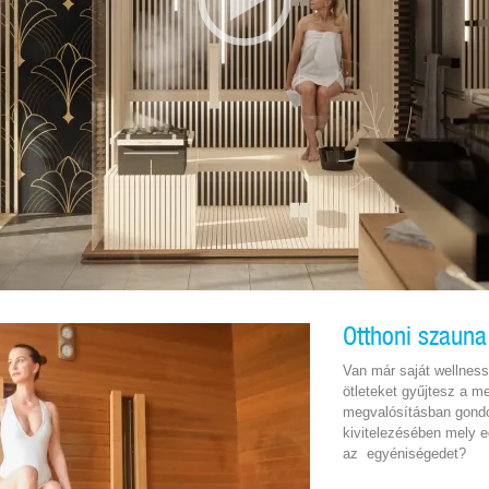
Otthoni szauna
Van már saját wellnes
ötleteket gyűjtesz a m
megvalósításban gondo
kivitelezésében mely e
az egyéniségedet?