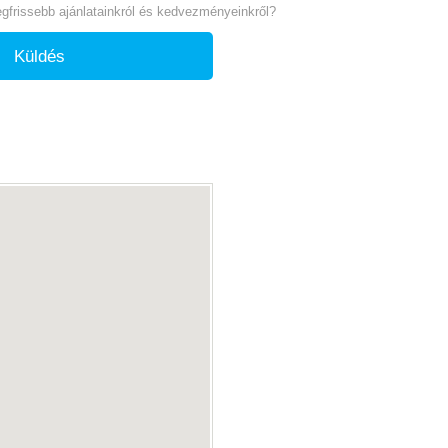
legfrissebb ajánlatainkról és kedvezményeinkről?
Küldés