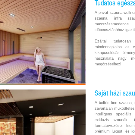
Tudatos egészs
A privát szauna-wellne
szauna, infra sza
masszázsmedence h
időbeosztásához igazít
Ezáltal tudatosa
mindennapjaiba az e
kikapcsolódás élmény
használata nagy mé
megőrzéséhez!
Saját házi sza
A beltéri finn szauna
zavartalan működtetés
intelligens speciáli
exkluzív szaunák in
formatervezései kiem
prémium luxust, és id