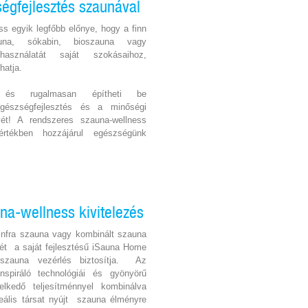
égfejlesztés szaunával
ss egyik legfőbb előnye, hogy a finn
una, sókabin, bioszauna vagy
asználatát saját szokásaihoz,
hatja.
n és rugalmasan építheti be
gészségfejlesztés és a minőségi
ét! A rendszeres szauna-wellness
rtékben hozzájárul egészségünk
una-wellness kivitelezés
, infra szauna vagy kombinált szauna
ét a saját fejlesztésű iSauna Home
s szauna vezérlés biztosítja. Az
spiráló technológiái és gyönyörű
elkedő teljesítménnyel kombinálva
eális társat nyújt szauna élményre