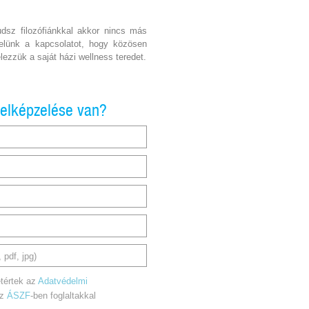
udsz filozófiánkkal akkor nincs más
velünk a kapcsolatot, hogy közösen
lezzük a saját házi wellness teredet.
 elképzelése van?
 pdf, jpg)
tértek az
Adatvédelmi
az
ÁSZF
-ben foglaltakkal