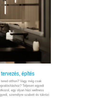
 tervezés, építés
s tered otthon? Vagy még csak
egvalósításhoz? Teljesen egyedi
lkozol, egy olyan házi wellness
gyedi, személyre szabott és tükrözi