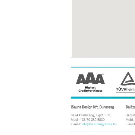
iSauna Design Kft. Dunaszeg
Baláz
9174 Dunaszeg, Liget u. 11.
Szaun
Mobil: +36 70 362 5830
Mobil:
E-mail:
info@szaunagyartas.hu
E-mail