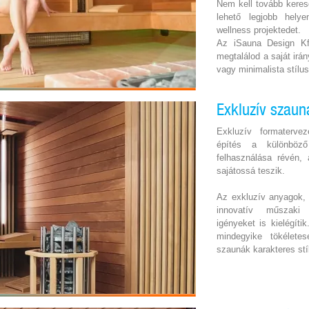
Nem kell tovább keres
lehető legjobb hely
wellness projektedet.
Az iSauna Design K
megtalálod a saját ir
vagy minimalista stílu
Exkluzív szaun
Exkluzív formaterve
építés a különböz
felhasználása révén,
sajátossá teszik.
Az exkluzív anyagok, 
innovatív műszaki 
igényeket is kielégíti
mindegyike tökélete
szaunák karakteres stí