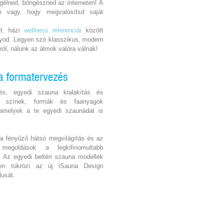
gélned, böngészned az interneten! A
en vagy, hogy megvalósítsd saját
ft. házi
wellness referenciái
között
ányod. Legyen szó klasszikus, modern
sról, nálunk az álmok valóra válnak!
a formatervezés
zés, egyedi szauna kialakítás és
ő színek, formák és faanyagok
 amelyek a te egyedi szaunádat is
a fényűző hátsó megvilágítás és az
megoldások a legkifinomultabb
k. Az egyedi beltéri szauna modellek
sen tükrözi az új iSauna Design
lusát.