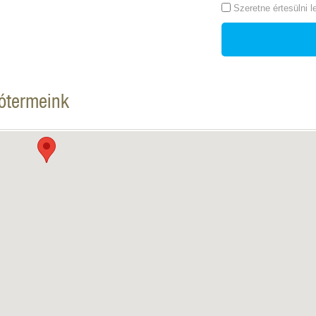
Szeretne értesülni 
tótermeink