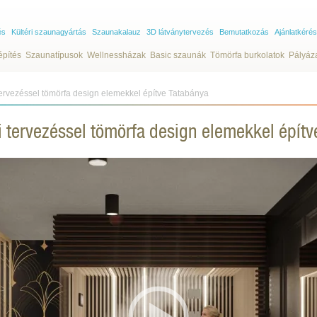
és
Kültéri szaunagyártás
Szaunakalauz
3D látványtervezés
Bemutatkozás
Ajánlatkérés
építés
Szaunatípusok
Wellnessházak
Basic szaunák
Tömörfa burkolatok
Pályáz
tervezéssel tömörfa design elemekkel építve Tatabánya
i tervezéssel tömörfa design elemekkel épít