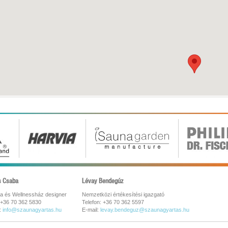
s Csaba
Lévay Bendegúz
a és Wellnessház designer
Nemzetközi értékesítési igazgató
 +36 70 362 5830
Telefon: +36 70 362 5597
:
info@szaunagyartas.hu
E-mail:
levay.bendeguz@szaunagyartas.hu