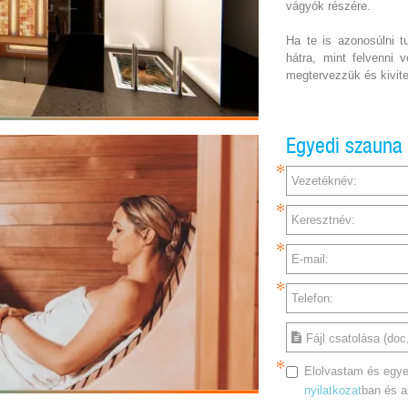
vágyók részére.
Ha te is azonosúlni t
hátra, mint felvenni 
megtervezzük és kivite
Egyedi szauna
Vezetéknév:
Keresztnév:
E-mail:
Telefon:
Fájl csatolása (doc,
Elolvastam és egye
nyilatkozat
ban és 