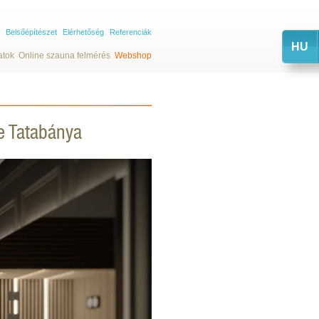
Belsőépítészet
Elérhetőség
Referenciák
HU
atok
Online szauna felmérés
Webshop
ve Tatabánya