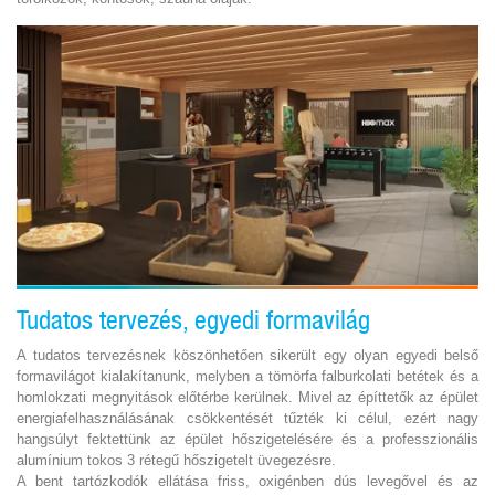
Tudatos tervezés, egyedi formavilág
A tudatos tervezésnek köszönhetően sikerült egy olyan egyedi belső
formavilágot kialakítanunk, melyben a tömörfa falburkolati betétek és a
homlokzati megnyitások előtérbe kerülnek. Mivel az építtetők az épület
energiafelhasználásának csökkentését tűzték ki célul, ezért nagy
hangsúlyt fektettünk az épület hőszigetelésére és a professzionális
alumínium tokos 3 rétegű hőszigetelt üvegezésre.
A bent tartózkodók ellátása friss, oxigénben dús levegővel és az