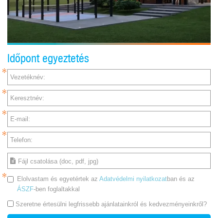
Időpont egyeztetés
Vezetéknév:
Keresztnév:
E-mail:
Telefon:
Fájl csatolása (doc, pdf, jpg)
Elolvastam és egyetértek az
Adatvédelmi nyilatkozat
ban és az
ÁSZF
-ben foglaltakkal
Szeretne értesülni legfrissebb ajánlatainkról és kedvezményeinkről?