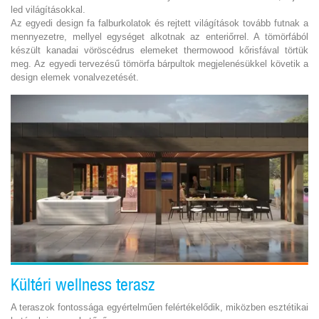
led világításokkal.
Az egyedi design fa falburkolatok és rejtett világítások tovább futnak a
mennyezetre, mellyel egységet alkotnak az enteriőrrel. A tömörfából
készült kanadai vöröscédrus elemeket thermowood kőrisfával törtük
meg. Az egyedi tervezésű tömörfa bárpultok megjelenésükkel követik a
design elemek vonalvezetését.
Kültéri wellness terasz
A teraszok fontossága egyértelműen felértékelődik, miközben esztétikai