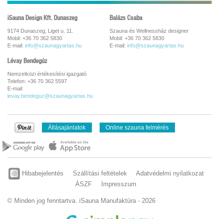
iSauna Design Kft. Dunaszeg
Balázs Csaba
9174 Dunaszeg, Liget u. 11.
Szauna és Wellnessház designer
Mobil: +36 70 362 5830
Mobil: +36 70 362 5830
E-mail:
info@szaunagyartas.hu
E-mail:
info@szaunagyartas.hu
Lévay Bendegúz
Nemzetközi értékesítési igazgató
Telefon: +36 70 362 5597
E-mail:
levay.bendeguz@szaunagyartas.hu
Állásajánlatok
Online szauna felmérés
Hibabejelentés
Szállítási feltételek
Adatvédelmi nyilatkozat
ÁSZF
Impresszum
© Minden jog fenntartva. iSauna Manufaktúra - 2026