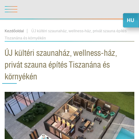
HU
Kezdőoldal
ÚJ kültéri szaunaház, wellness-ház, privát szauna építés
Tiszanána és környékén
ÚJ kültéri szaunaház, wellness-ház,
privát szauna építés Tiszanána és
környékén