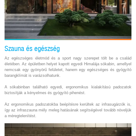
Szauna és egészség
Az egészséges életmód és a sport nagy szerepet tölt be a család
életében. Az épületben helyet kapott egyedi Himalája sókabin, amellyel
nemcsak egy gyönyörű felületet, hanem egy egészséges és gyógyító
barangklímát is varázsolhatunk.
A sókabinban található egyedi, ergonomikus kialakítású padozatok
biztosítják a kényelmes és gyógyító pihenést.
Az ergonomikus padozatokba beépítésre kerültek az infrasugárzók is,
így az infraszauna mély meleg hatásának segítségével tovább növeljük
a méregtelenítést.