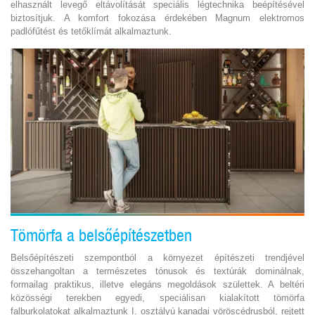
elhasznált levegő eltávolítását speciális légtechnika beépítésével
biztosítjuk. A komfort fokozása érdekében Magnum elektromos
padlófűtést és tetőklímát alkalmaztunk.
Tömörfa a belsőépítészetben
Belsőépítészeti szempontból a környezet építészeti trendjével
összehangoltan a természetes tónusok és textúrák dominálnak,
formailag praktikus, illetve elegáns megoldások születtek. A beltéri
közösségi terekben egyedi, speciálisan kialakított tömörfa
falburkolatokat alkalmaztunk I. osztályú kanadai vöröscédrusból, rejtett