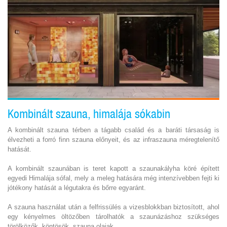
Kombinált szauna, himalája sókabin
A kombinált szauna térben a tágabb család és a baráti társaság is
élvezheti a forró finn szauna előnyeit, és az infraszauna méregtelenítő
hatását.
A kombinált szaunában is teret kapott a szaunakályha köré épített
egyedi Himalája sófal, mely a meleg hatására még intenzívebben fejti ki
jótékony hatását a légutakra és bőrre egyaránt.
A szauna használat után a felfrissülés a vizesblokkban biztosított, ahol
egy kényelmes öltözőben tárolhatók a szaunázáshoz szükséges
törölközők, köntösök, szauna olajak.