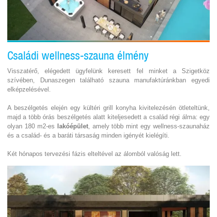
Családi wellness-szauna élmény
Visszatérő, elégedett ügyfelünk keresett fel minket a Szigetköz
szívében, Dunaszegen található szauna manufaktúránkban egyedi
elképzelésével.
A beszélgetés elején egy kültéri grill konyha kivitelezésén ötleteltünk,
majd a több órás beszélgetés alatt kiteljesedett a család régi álma: egy
olyan 180 m2-es
lakóépület
, amely több mint egy wellness-szaunaház
és a család- és a baráti társaság minden igényét kielégíti.
Két hónapos tervezési fázis elteltével az álomból valóság lett.