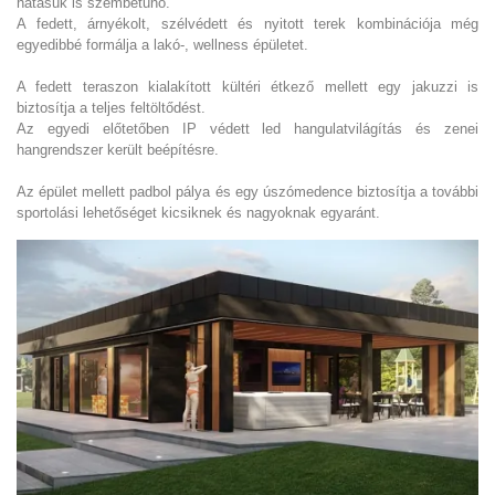
hatásuk is szembetűnő.
A fedett, árnyékolt, szélvédett és nyitott terek kombinációja még
egyedibbé formálja a lakó-, wellness épületet.
A fedett teraszon kialakított kültéri étkező mellett egy jakuzzi is
biztosítja a teljes feltöltődést.
Az egyedi előtetőben IP védett led hangulatvilágítás és zenei
hangrendszer került beépítésre.
Az épület mellett padbol pálya és egy úszómedence biztosítja a további
sportolási lehetőséget kicsiknek és nagyoknak egyaránt.