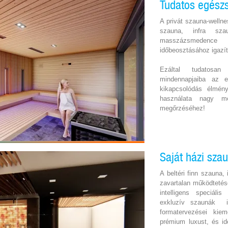
Tudatos egészs
A privát szauna-wellne
szauna, infra sza
masszázsmedence h
időbeosztásához igazít
Ezáltal tudatosa
mindennapjaiba az e
kikapcsolódás élmény
használata nagy mé
megőrzéséhez!
Saját házi sza
A beltéri finn szauna
zavartalan működtetés
intelligens speciáli
exkluzív szaunák in
formatervezései kiem
prémium luxust, és id