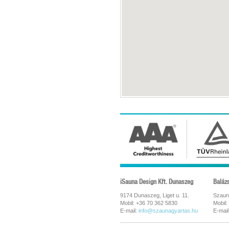
iSauna Design Kft. Dunaszeg
Baláz
9174 Dunaszeg, Liget u. 11.
Szaun
Mobil: +36 70 362 5830
Mobil:
E-mail:
info@szaunagyartas.hu
E-mail