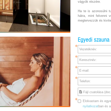
vágyók részére.
Ha te is azonosúlni t
hátra, mint felvenni 
megtervezzük és kivite
Egyedi szauna
Vezetéknév:
Keresztnév:
E-mail:
Telefon:
Fájl csatolása (doc,
Elolvastam és egye
nyilatkozat
ban és 