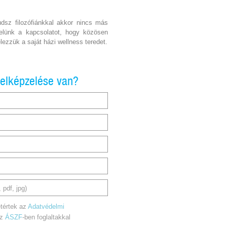
udsz filozófiánkkal akkor nincs más
velünk a kapcsolatot, hogy közösen
lezzük a saját házi wellness teredet.
 elképzelése van?
 pdf, jpg)
tértek az
Adatvédelmi
az
ÁSZF
-ben foglaltakkal