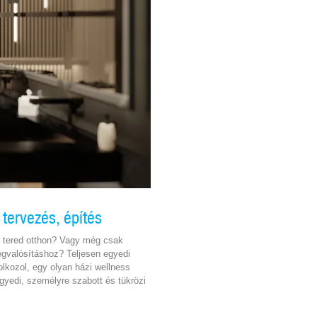
 tervezés, építés
s tered otthon? Vagy még csak
egvalósításhoz? Teljesen egyedi
lkozol, egy olyan házi wellness
gyedi, személyre szabott és tükrözi