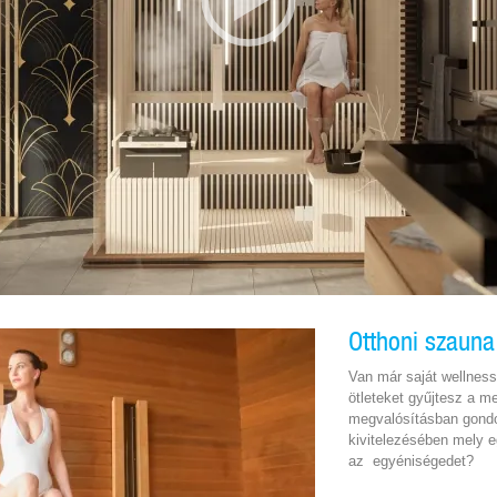
Otthoni szauna
Van már saját wellnes
ötleteket gyűjtesz a m
megvalósításban gondo
kivitelezésében mely e
az egyéniségedet?