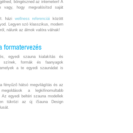
gélned, böngészned az interneten! A
en vagy, hogy megvalósítsd saját
ft. házi
wellness referenciái
között
ányod. Legyen szó klasszikus, modern
sról, nálunk az álmok valóra válnak!
a formatervezés
zés, egyedi szauna kialakítás és
ő színek, formák és faanyagok
 amelyek a te egyedi szaunádat is
a fényűző hátsó megvilágítás és az
megoldások a legkifinomultabb
k. Az egyedi beltéri szauna modellek
sen tükrözi az új iSauna Design
lusát.