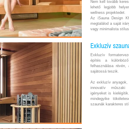
Nem kell tovább keres
lehető legjobb hely
wellness projektedet.
Az iSauna Design K
megtalálod a saját ir
vagy minimalista stílu
Exkluzív szaun
Exkluzív formaterve
építés a különböz
felhasználása révén,
sajátossá teszik.
Az exkluzív anyagok, 
innovatív műszaki 
igényeket is kielégíti
mindegyike tökélete
szaunák karakteres stí