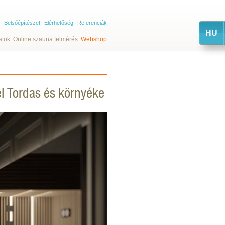
Belsőépítészet
Elérhetőség
Referenciák
HU
atok
Online szauna felmérés
Webshop
l Tordas és környéke