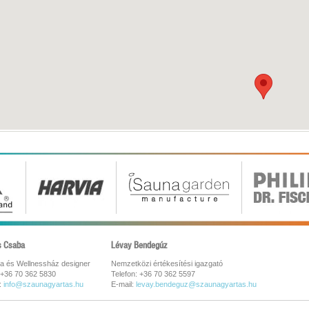
s Csaba
Lévay Bendegúz
a és Wellnessház designer
Nemzetközi értékesítési igazgató
 +36 70 362 5830
Telefon: +36 70 362 5597
:
info@szaunagyartas.hu
E-mail:
levay.bendeguz@szaunagyartas.hu