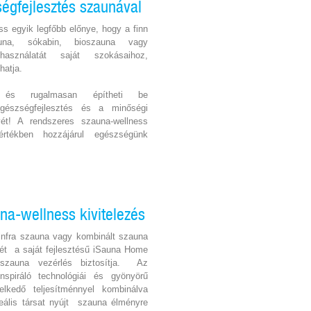
égfejlesztés szaunával
ss egyik legfőbb előnye, hogy a finn
una, sókabin, bioszauna vagy
asználatát saját szokásaihoz,
hatja.
n és rugalmasan építheti be
gészségfejlesztés és a minőségi
ét! A rendszeres szauna-wellness
rtékben hozzájárul egészségünk
una-wellness kivitelezés
, infra szauna vagy kombinált szauna
ét a saját fejlesztésű iSauna Home
s szauna vezérlés biztosítja. Az
spiráló technológiái és gyönyörű
elkedő teljesítménnyel kombinálva
eális társat nyújt szauna élményre