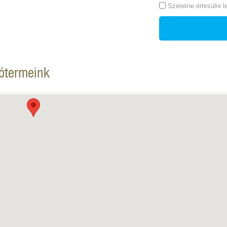
Szeretne értesülni 
tótermeink