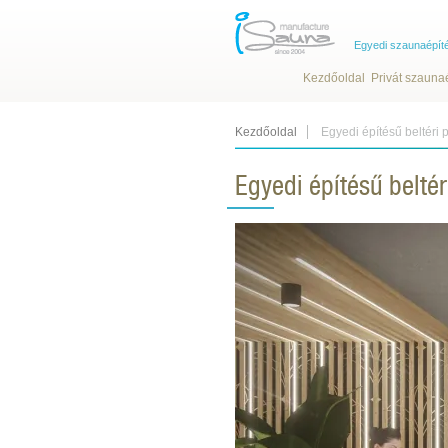
Egyedi szaunaépít
Kezdőoldal
Privát szauna
Kezdőoldal
Egyedi építésű beltéri
Egyedi építésű belté