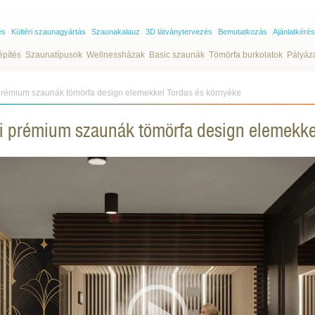
és
Kültéri szaunagyártás
Szaunakalauz
3D látványtervezés
Bemutatkozás
Ajánlatkérés
építés
Szaunatípusok
Wellnessházak
Basic szaunák
Tömörfa burkolatok
Pályáz
 prémium szaunák tömörfa design elemekkel Tordas és környéke
ri prémium szaunák tömörfa design elemekke