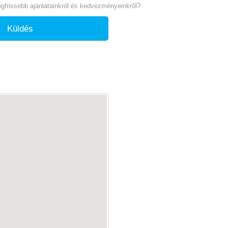
legfrissebb ajánlatainkról és kedvezményeinkről?
Küldés