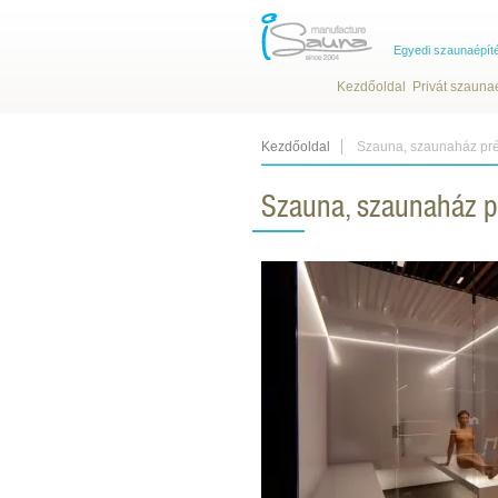
Egyedi szaunaépít
Kezdőoldal
Privát szauna
Kezdőoldal
Szauna, szaunaház pré
Szauna, szaunaház p