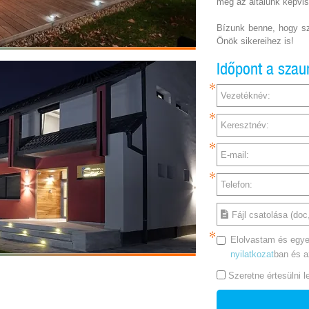
meg az általunk képvis
Bízunk benne, hogy sz
Önök sikereihez is!
Időpont a sza
Vezetéknév:
Keresztnév:
E-mail:
Telefon:
Fájl csatolása (doc,
Elolvastam és egye
nyilatkozat
ban és 
Szeretne értesülni 