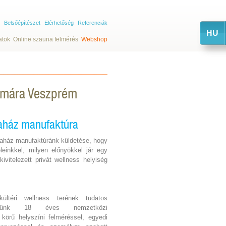
Belsőépítészet
Elérhetőség
Referenciák
HU
atok
Online szauna felmérés
Webshop
zámára Veszprém
aház manufaktúra
aház manufaktúránk küldetése, hogy
einkkel, milyen előnyökkel jár egy
vitelezett privát wellness helyiség
.
ültéri wellness terének tudatos
cégünk 18 éves nemzetközi
s körű helyszíni felméréssel, egyedi