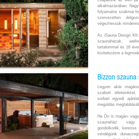
alkalmazásában. Nagy
folyamatos szakmai fe
szervezetten dolgo
végezhessük mindenna
Az iSauna Design Kft. 
szaunaházak, well
tartalommal és 18 éve
kivitelezésre a legmo
Bízzon szauna
Legyen akár magáns
szabott ötleteinkkel
sorban egyedi ajánla
megoldás megtalálásá
Ha Ön is magán- vagy 
szaunaház vagy w
gondolkodik, keresse
vendégünk dunaszeg