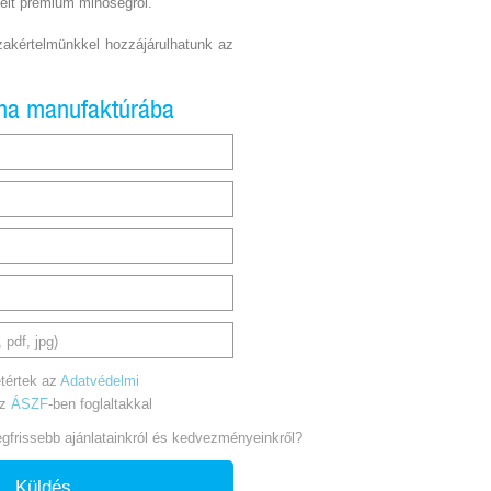
elt prémium minőségről.
akértelmünkkel hozzájárulhatunk az
una manufaktúrába
 pdf, jpg)
tértek az
Adatvédelmi
az
ÁSZF
-ben foglaltakkal
legfrissebb ajánlatainkról és kedvezményeinkről?
Küldés