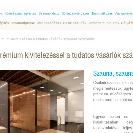
és
Kültéri szaunagyártás
Szaunakalauz
3D látványtervezés
Bemutatkozás
Ajánlatkérés
építés
Szaunatípusok
Wellnessházak
Basic szaunák
Tömörfa burkolatok
Pályáz
mium kivitelezéssel a tudatos vásárlók számára Veszprém
rémium kivitelezéssel a tudatos vásárlók s
Szauna, szaun
Családi szauna, szaun
megismertessük ügyfel
prémium minőségben ki
rendszeres használata
Egyedi beltéri és k
kialakításában 
tapasztalatával, telje