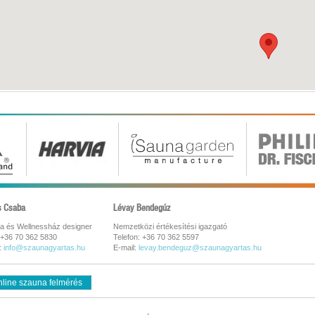
s Csaba
Lévay Bendegúz
a és Wellnessház designer
Nemzetközi értékesítési igazgató
 +36 70 362 5830
Telefon: +36 70 362 5597
:
info@szaunagyartas.hu
E-mail:
levay.bendeguz@szaunagyartas.hu
line szauna felmérés