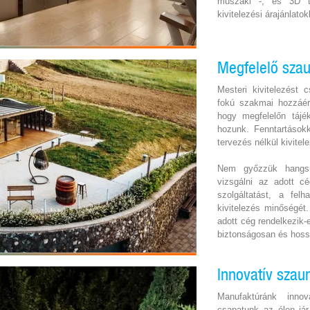
műszaki -, és 3D t
kivitelezési árajánlatok
Megfelelő szau
Mesteri kivitelezést
fokú szakmai hozzáért
hogy megfelelőn tájé
hozunk. Fenntartásokk
tervezés nélkül kivitele
Nem győzzük hangsú
vizsgálni az adott cé
szolgáltatást, a fel
kivitelezés minőségét
adott cég rendelkezik-
biztonságosan és hossz
Innovatív sza
Manufaktúránk innov
csapatunk az élen já