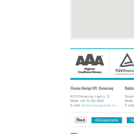
iSauna Design Kft. Dunaszeg
Baláz
9174 Dunaszeg, Liget u. 11.
Szaun
Mobil: +36 70 362 5830
Mobil:
E-mail:
info@szaunagyartas.hu
E-mail
Állásajánlatok
On