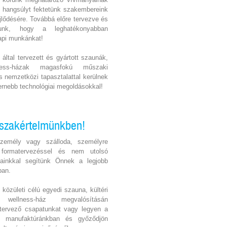
 hangsúlyt fektetünk szakembereink
jlődésére. Továbbá előre tervezve és
zunk, hogy a leghatékonyabban
pi munkánkat!
által tervezett és gyártott szaunák,
ness-házak magasfokú műszaki
s nemzetközi tapasztalattal kerülnek
dernebb technológiai megoldásokkal!
 szakértelmünkben!
zemély vagy szálloda, személyre
, formatervezéssel és nem utolsó
tainkkal segítünk Önnek a legjobb
ban.
közületi célú egyedi szauna, kültéri
ellness-ház megvalósításán
 tervező csapatunkat vagy legyen a
i manufaktúránkban és győződjön