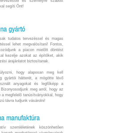
ervezéssel és személyre szabott
kal segíti Önt!
na gyártó
 csak tudatos tervezéssel és magas
éssel lehet megvalósítani! Fontos,
kozódjunk a piacon mielőtt döntést
al kezelje azokat az építőket, akik
zési árajánlatot biztosítanak.
lyozni, hogy alaposan meg kell
g gyártói hátterét, a mögötte lévő
használt anyagokat és legfőképp a
. Bizonyosodjunk meg arról, hogy az
e a megfelelő tanúsítványokkal, hogy
ú távra tudjunk vásárolni!
una manufaktúra
atív szemléletének köszönhetően
r korunk meghatározó vívmányainak