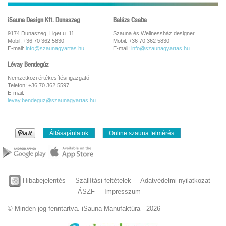
iSauna Design Kft. Dunaszeg
Balázs Csaba
9174 Dunaszeg, Liget u. 11.
Szauna és Wellnessház designer
Mobil: +36 70 362 5830
Mobil: +36 70 362 5830
E-mail:
info@szaunagyartas.hu
E-mail:
info@szaunagyartas.hu
Lévay Bendegúz
Nemzetközi értékesítési igazgató
Telefon: +36 70 362 5597
E-mail:
levay.bendeguz@szaunagyartas.hu
Állásajánlatok
Online szauna felmérés
Hibabejelentés
Szállítási feltételek
Adatvédelmi nyilatkozat
ÁSZF
Impresszum
© Minden jog fenntartva. iSauna Manufaktúra - 2026