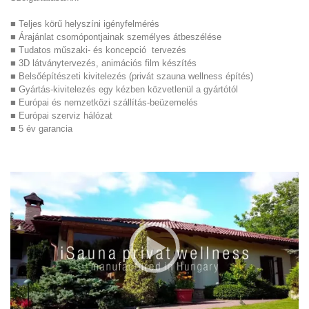
■ Teljes körű helyszíni igényfelmérés
■ Árajánlat csomópontjainak személyes átbeszélése
■ Tudatos műszaki- és koncepció tervezés
■ 3D látványtervezés, animációs film készítés
■ Belsőépítészeti kivitelezés (privát szauna wellness építés)
■ Gyártás-kivitelezés egy kézben közvetlenül a gyártótól
■ Európai és nemzetközi szállítás-beüzemelés
■ Európai szerviz hálózat
■ 5 év garancia