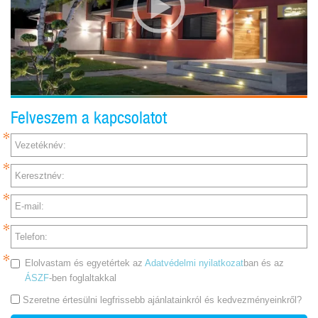
Felveszem a kapcsolatot
Vezetéknév:
Keresztnév:
E-mail:
Telefon:
Elolvastam és egyetértek az
Adatvédelmi nyilatkozat
ban és az
ÁSZF
-ben foglaltakkal
Szeretne értesülni legfrissebb ajánlatainkról és kedvezményeinkről?