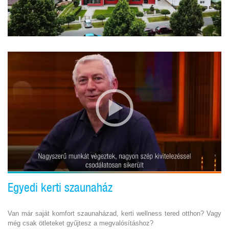
Egyedi kerti szaunaház
Van már saját komfort szaunaházad, kerti wellness tered otthon? Vagy
még csak ötleteket gyűjtesz a megvalósításhoz?