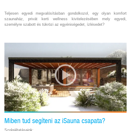
Teljesen egyedi megvalósításban gondolkozol, egy olyan komfort
szaunaház, privát kerti wellness kivitelezésében mely egyedi,
személyre szabott és tükrözi az egyéniségedet, ízlésedet?
Miben tud segíteni az iSauna csapata?
Szolgáltatásaink: