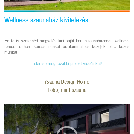
Wellness szaunaház kivitelezés
Ha te is szeretnéd megvalósítani saját kerti szaunaházadat, wellness
teredet otthon, keress minket bizalommal és kezdjük el a közös
munkát!
Tekintse meg további projekt videóinkat!
iSauna Design Home
Több, mint szauna