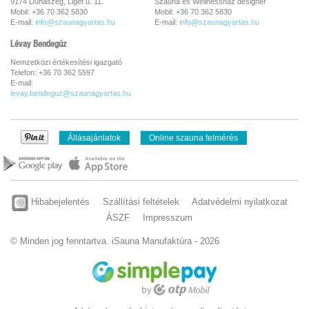
9174 Dunaszeg, Liget u. 11.
Szauna és Wellnessház designer
Mobil: +36 70 362 5830
Mobil: +36 70 362 5830
E-mail:
info@szaunagyartas.hu
E-mail:
info@szaunagyartas.hu
Lévay Bendegúz
Nemzetközi értékesítési igazgató
Telefon: +36 70 362 5597
E-mail:
levay.bendeguz@szaunagyartas.hu
Állásajánlatok
Online szauna felmérés
Hibabejelentés
Szállítási feltételek
Adatvédelmi nyilatkozat
ÁSZF
Impresszum
© Minden jog fenntartva. iSauna Manufaktúra - 2026