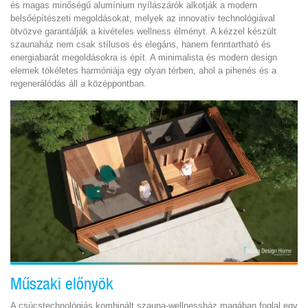
és magas minőségű alumínium nyílászárók alkotják a modern
belsőépítészeti megoldásokat, melyek az innovatív technológiával
ötvözve garantálják a kivételes wellness élményt. A kézzel készült
szaunaház nem csak stílusos és elegáns, hanem fenntartható és
energiabarát megoldásokra is épít. A minimalista és modern design
elemek tökéletes harmóniája egy olyan térben, ahol a pihenés és a
regenerálódás áll a középpontban.
Műszaki előnyök
A csúcstechnológiás kombinált szauna-wellnessház magában foglal egy