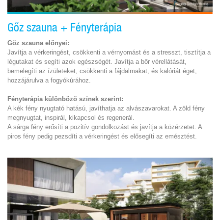
Gőz szauna + Fényterápia
Gőz szauna előnyei:
Javítja a vérkeringést, csökkenti a vérnyomást és a stresszt, tisztítja a
légutakat és segíti azok egészségét. Javítja a bőr vérellátását,
bemelegíti az ízületeket, csökkenti a fájdalmakat, és kalóriát éget,
hozzájárulva a fogyókúrához.
Fényterápia különböző színek szerint:
A kék fény nyugtató hatású, javíthatja az alvászavarokat. A zöld fény
megnyugtat, inspirál, kikapcsol és regenerál.
A sárga fény erősíti a pozitív gondolkozást és javítja a közérzetet. A
piros fény pedig pezsdíti a vérkeringést és elősegíti az emésztést.