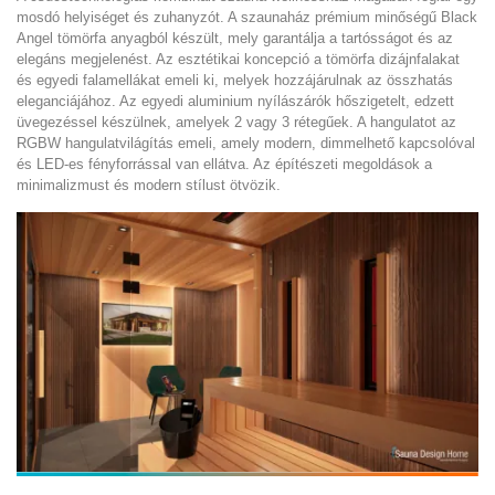
mosdó helyiséget és zuhanyzót. A szaunaház prémium minőségű Black
Angel tömörfa anyagból készült, mely garantálja a tartósságot és az
elegáns megjelenést. Az esztétikai koncepció a tömörfa dizájnfalakat
és egyedi falamellákat emeli ki, melyek hozzájárulnak az összhatás
eleganciájához. Az egyedi aluminium nyílászárók hőszigetelt, edzett
üvegezéssel készülnek, amelyek 2 vagy 3 rétegűek. A hangulatot az
RGBW hangulatvilágítás emeli, amely modern, dimmelhető kapcsolóval
és LED-es fényforrással van ellátva. Az építészeti megoldások a
minimalizmust és modern stílust ötvözik.