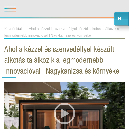
HU
Kezdőoldal
Ahol a kézzel és szenvedéllyel készült alkotás találkozik a
legmodernebb innovációval | Nagykanizsa és környéke
Ahol a kézzel és szenvedéllyel készült
alkotás találkozik a legmodernebb
innovációval | Nagykanizsa és környéke