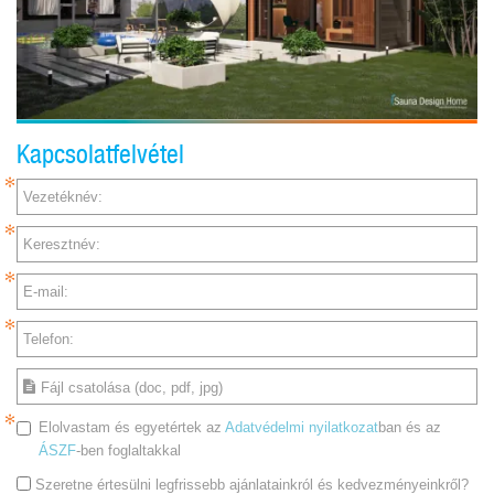
Kapcsolatfelvétel
Vezetéknév:
Keresztnév:
E-mail:
Telefon:
Fájl csatolása (doc, pdf, jpg)
Elolvastam és egyetértek az
Adatvédelmi nyilatkozat
ban és az
ÁSZF
-ben foglaltakkal
Szeretne értesülni legfrissebb ajánlatainkról és kedvezményeinkről?