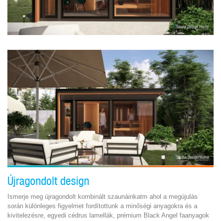
Újragondolt design
Ismerje meg újragondolt kombinált szaunáinkatm ahol a megújulás
során különleges figyelmet fordítottunk a minőségi anyagokra és a
kivitelezésre, egyedi cédrus lamellák, prémium Black Angel faanyagok