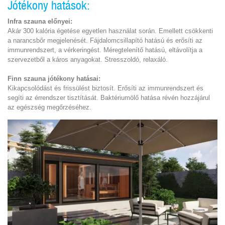
Jótékony hatások:
Infra szauna előnyei:
Akár 300 kalória égetése egyetlen használat során. Emellett csökkenti
a narancsbőr megjelenését. Fájdalomcsillapító hatású és erősíti az
immunrendszert, a vérkeringést. Méregtelenítő hatású, eltávolítja a
szervezetből a káros anyagokat. Stresszoldó, relaxáló.
Finn szauna jótékony hatásai:
Kikapcsolódást és frissülést biztosít. Erősíti az immunrendszert és
segíti az érrendszer tisztítását. Baktériumölő hatása révén hozzájárul
az egészség megőrzéséhez.