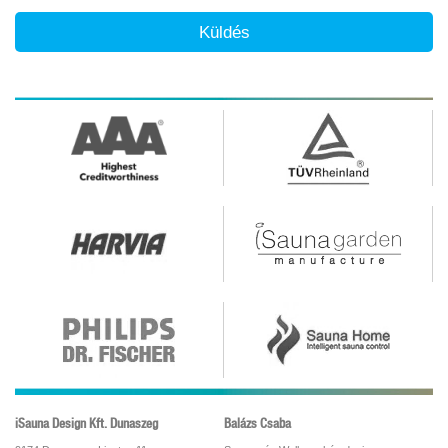
Küldés
iSauna Design Kft. Dunaszeg
Balázs Csaba