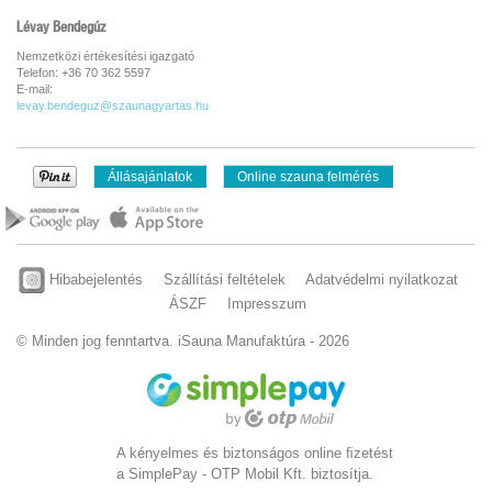
Lévay Bendegúz
Nemzetközi értékesítési igazgató
Telefon: +36 70 362 5597
E-mail:
levay.bendeguz@szaunagyartas.hu
Állásajánlatok
Online szauna felmérés
Hibabejelentés
Szállítási feltételek
Adatvédelmi nyilatkozat
ÁSZF
Impresszum
© Minden jog fenntartva. iSauna Manufaktúra - 2026
A kényelmes és biztonságos online ﬁzetést
a SimplePay - OTP Mobil Kft. biztosítja.