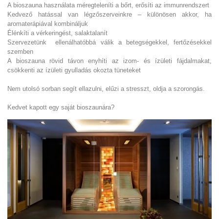
A bioszauna használata méregteleníti a bőrt, erősíti az immunrendszert
Kedvező hatással van légzőszerveinkre – különösen akkor, ha
aromaterápiával kombináljuk
Élénkíti a vérkeringést, salaktalanít
Szervezetünk ellenálhatóbbá válik a betegségekkel, fertőzésekkel
szemben
A bioszauna rövid távon enyhíti az izom- és ízületi fájdalmakat,
csökkenti az ízületi gyulladás okozta tüneteket
Nem utolsó sorban segít ellazulni, elűzi a stresszt, oldja a szorongás.
Kedvet kapott egy saját bioszaunára?