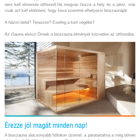
nem kell elmennie otthonról.Ha megvan hozzá a hely és a pénz, már
csak azt kell eldönteni, hogy hova szeretné elhelyezni bioszaunáját.
A házon belül? Teraszon? Esetleg a kert végébe?
Az iSauna elviszi Önnek a bioszauna élményét közvetlen az otthonába.
Érezze jól magát minden nap!
A bioszauna alacsonyabb hőfokon üzemel, a páratartalma a még bőven