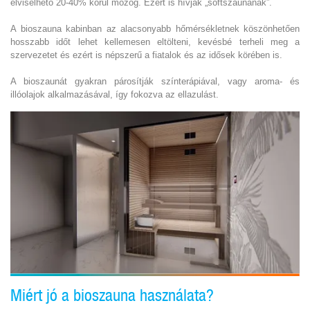
elviselhető 20-40% körül mozog. Ezért is hívják „softszaunának”.
A bioszauna kabinban az alacsonyabb hőmérsékletnek köszönhetően
hosszabb időt lehet kellemesen eltölteni, kevésbé terheli meg a
szervezetet és ezért is népszerű a fiatalok és az idősek körében is.
A bioszaunát gyakran párosítják színterápiával, vagy aroma- és
illóolajok alkalmazásával, így fokozva az ellazulást.
Miért jó a bioszauna használata?