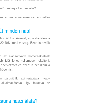
on? Esetleg a kert végébe?
nek a bioszauna élményét közvetlen
át minden nap!
bb hőfokon üzemel, a páratartalma a
 20-40% körül mozog. Ezért is hívják
n az alacsonyabb hőmérsékletnek
b időt lehet kellemesen eltölteni,
 szervezetet és ezért is népszerű a
örében is.
 párosítják színterápiával, vagy
k alkalmazásával, így fokozva az
szauna használata?