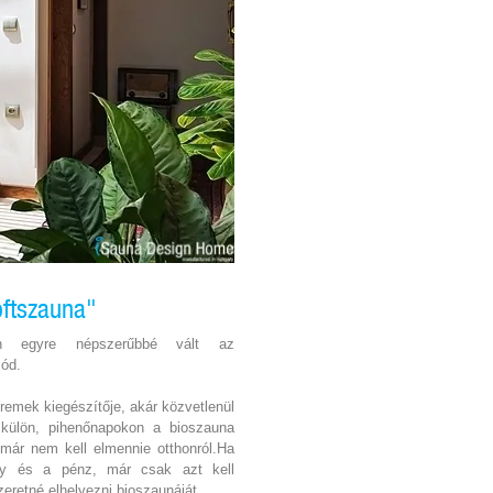
oftszauna"
n egyre népszerűbbé vált az
mód.
remek kiegészítője, akár közvetlenül
külön, pihenőnapokon a bioszauna
már nem kell elmennie otthonról.Ha
y és a pénz, már csak azt kell
zeretné elhelyezni bioszaunáját.