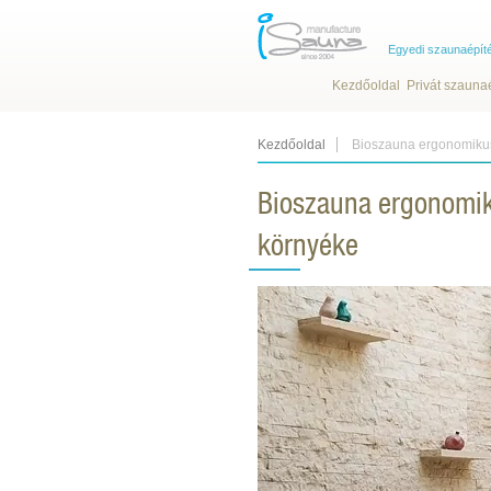
Egyedi szaunaépít
Kezdőoldal
Privát szauna
Kezdőoldal
Bioszauna ergonomikus 
Bioszauna ergonomiku
környéke