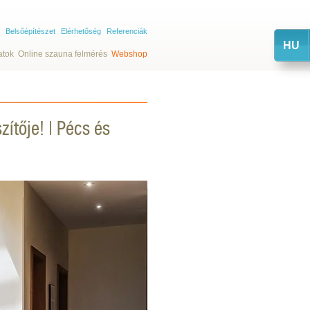
Belsőépítészet
Elérhetőség
Referenciák
HU
atok
Online szauna felmérés
Webshop
ítője! | Pécs és