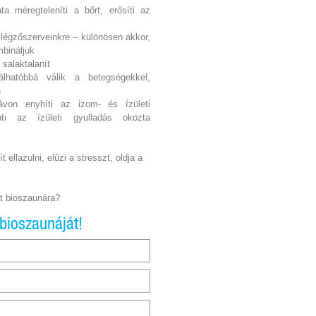
a méregteleníti a bőrt, erősíti az
légzőszerveinkre – különösen akkor,
mbináljuk
 salaktalanít
lhatóbbá válik a betegségekkel,
n
ávon enyhíti az izom- és ízületi
nti az ízületi gyulladás okozta
 ellazulni, elűzi a stresszt, oldja a
át bioszaunára?
bioszaunáját!