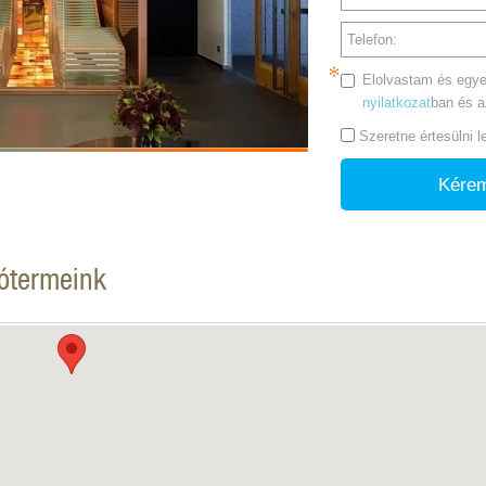
Telefon:
Elolvastam és egye
nyilatkozat
ban és 
Szeretne értesülni 
Kérem
tótermeink