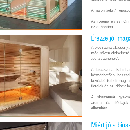
A házon belül? Terasz
Az iSauna elviszi Ön
az otthonába.
Érezze jól mag
A bioszauna alacsonya
még bőven elviselhető
„softszaunának”.
A bioszauna kabinba
köszönhetően hosszab
kevésbé terheli meg a
fiatalok és az idősek k
A bioszaunát gyakran
aroma- és illóolajo
ellazulást.
Miért jó a bio