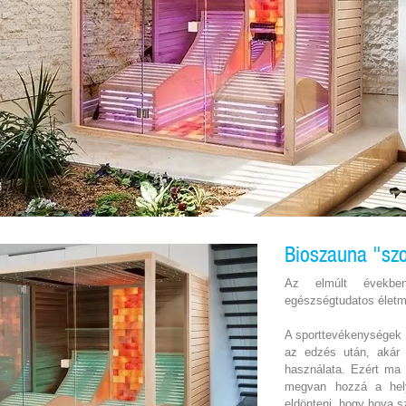
Bioszauna "sz
Az elmúlt évekbe
egészségtudatos élet
A sporttevékenységek 
az edzés után, akár 
használata. Ezért ma 
megvan hozzá a hel
eldönteni, hogy hova s