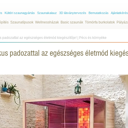
és
Kültéri szaunagyártás
Szaunakalauz
3D látványtervezés
Bemutatkozás
Ajánlatkérés
építés
Szaunatípusok
Wellnessházak
Basic szaunák
Tömörfa burkolatok
Pályáz
padozattal az egészséges életmód kiegészítője! | Pécs és környéke
s padozattal az egészséges életmód kiegész