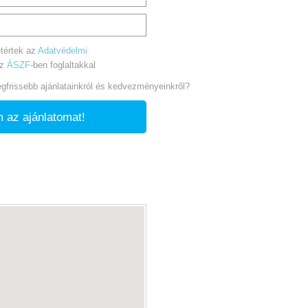
tértek az
Adatvédelmi
az
ÁSZF
-ben foglaltakkal
legfrissebb ajánlatainkról és kedvezményeinkről?
 az ajánlatomat!