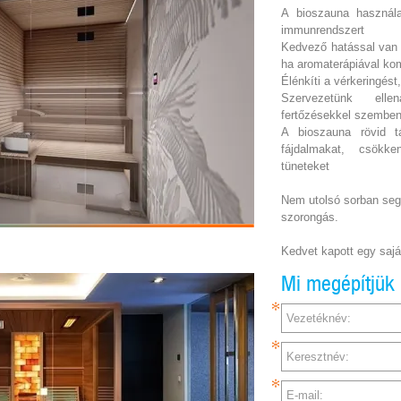
A bioszauna használat
immunrendszert
Kedvező hatással van 
ha aromaterápiával ko
Élénkíti a vérkeringést,
Szervezetünk ellená
fertőzésekkel szembe
A bioszauna rövid t
fájdalmakat, csökke
tüneteket
Nem utolsó sorban segít
szorongás.
Kedvet kapott egy saj
Mi megépítjük 
Vezetéknév:
Keresztnév:
E-mail: