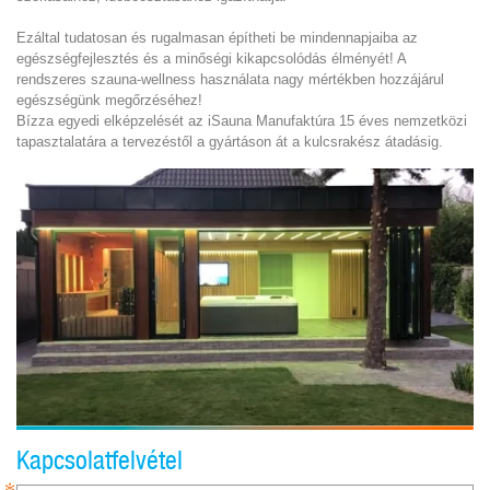
Ezáltal tudatosan és rugalmasan építheti be mindennapjaiba az
egészségfejlesztés és a minőségi kikapcsolódás élményét! A
rendszeres szauna-wellness használata nagy mértékben hozzájárul
egészségünk megőrzéséhez!
Bízza egyedi elképzelését az iSauna Manufaktúra 15 éves nemzetközi
tapasztalatára a tervezéstől a gyártáson át a kulcsrakész átadásig.
Kapcsolatfelvétel