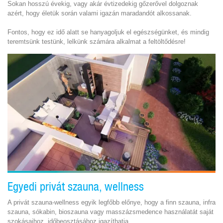
Sokan hosszú évekig, vagy akár évtizedekig gőzerővel dolgoznak
azért, hogy életük során valami igazán maradandót alkossanak.
Fontos, hogy ez idő alatt se hanyagoljuk el egészségünket, és mindig
teremtsünk testünk, lelkünk számára alkalmat a feltöltődésre!
Egyedi privát szauna, wellness
A privát szauna-wellness egyik legfőbb előnye, hogy a finn szauna, infra
szauna, sókabin, bioszauna vagy masszázsmedence használatát saját
szokásaihoz, időbeosztásához igazíthatja.