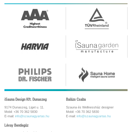
iSauna Design Kft. Dunaszeg
Balázs Csaba
9174 Dunaszeg, Liget u. 11.
Szauna és Wellnessház designer
Mobil: +36 70 362 5830
Mobil: +36 70 362 5830
E-mail:
info@szaunagyartas.hu
E-mail:
info@szaunagyartas.hu
Lévay Bendegúz