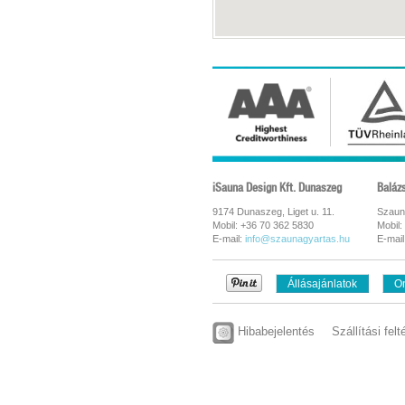
iSauna Design Kft. Dunaszeg
Baláz
9174 Dunaszeg, Liget u. 11.
Szaun
Mobil: +36 70 362 5830
Mobil:
E-mail:
info@szaunagyartas.hu
E-mail
Állásajánlatok
On
Hibabejelentés
Szállítási felt