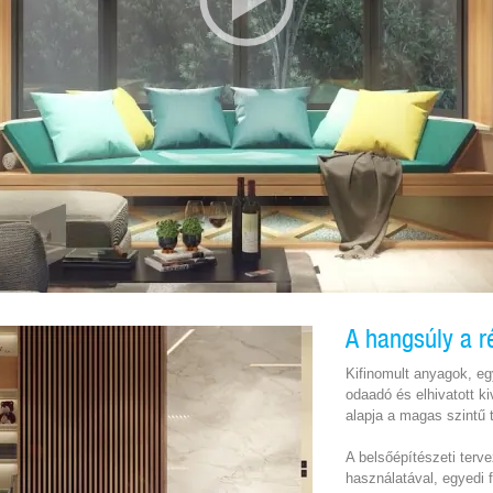
A hangsúly a r
Kifinomult anyagok, eg
odaadó és elhivatott ki
alapja a magas szintű t
A belsőépítészeti terv
használatával, egyedi 