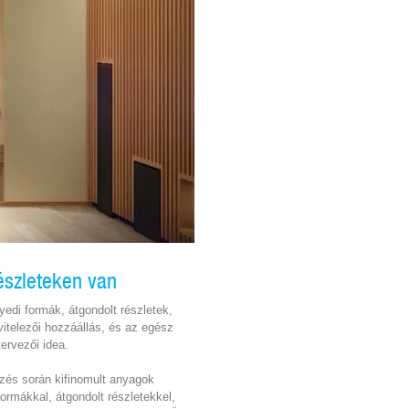
észleteken van
yedi formák, átgondolt részletek,
vitelezői hozzáállás, és az egész
ervezői idea.
ezés során kifinomult anyagok
formákkal, átgondolt részletekkel,