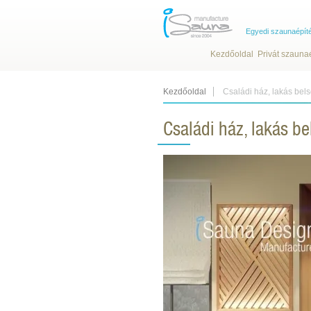
Egyedi szaunaépít
Kezdőoldal
Privát szauna
Kezdőoldal
Családi ház, lakás bel
Családi ház, lakás b