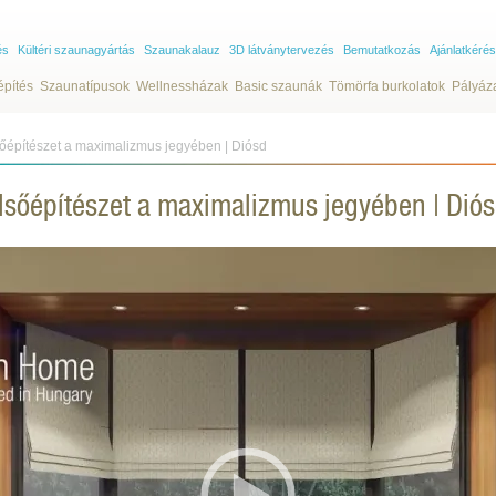
és
Kültéri szaunagyártás
Szaunakalauz
3D látványtervezés
Bemutatkozás
Ajánlatkérés
építés
Szaunatípusok
Wellnessházak
Basic szaunák
Tömörfa burkolatok
Pályáz
sőépítészet a maximalizmus jegyében | Diósd
elsőépítészet a maximalizmus jegyében | Dió