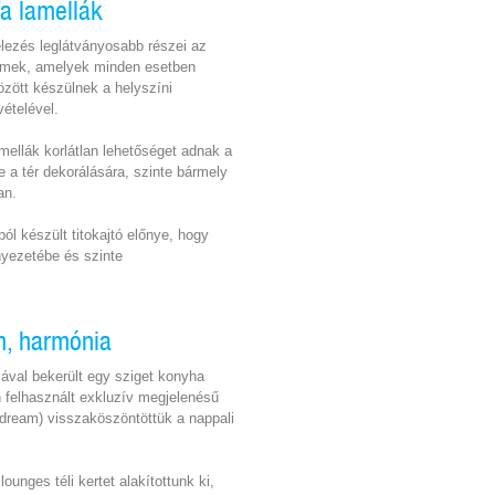
fa lamellák
telezés leglátványosabb részei az
lemek, amelyek minden esetben
zött készülnek a helyszíni
ételével.
mellák korlátlan lehetőséget adnak a
ve a tér dekorálására, szinte bármely
an.
ól készült titokajtó előnye, hogy
nyezetébe és szinte
n, harmónia
ával bekerült egy sziget konyha
n felhasznált exkluzív megjelenésű
l dream) visszaköszöntöttük a nappali
ounges téli kertet alakítottunk ki,