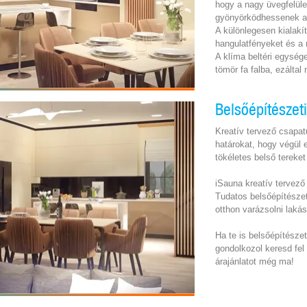
hogy a nagy üvegfelüle
gyönyörködhessenek a
A különlegesen kialakíto
hangulatfényeket és a 
A klíma beltéri egység
tömör fa falba, ezáltal
Belsőépítészet
Kreatív tervező csapat
határokat, hogy végül e
tökéletes belső tereke
iSauna kreatív tervező 
Tudatos belsőépítészet
otthon varázsolni lakás
Ha te is belsőépítésze
gondolkozol keresd fel
árajánlatot még ma!