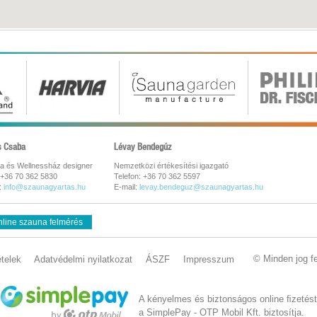
s Csaba
Lévay Bendegúz
a és Wellnessház designer
Nemzetközi értékesítési igazgató
 +36 70 362 5830
Telefon: +36 70 362 5597
:
info@szaunagyartas.hu
E-mail:
levay.bendeguz@szaunagyartas.hu
line szauna felmérés
© Minden jog f
ételek
Adatvédelmi nyilatkozat
ÁSZF
Impresszum
A kényelmes és biztonságos online ﬁzetést
a SimplePay - OTP Mobil Kft. biztosítja.