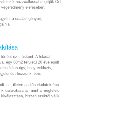
kivitelezői hozzáállással segítjük Önt
s végeredmény elérésében.
gyén, a család igényeit,
gálnia.
akítása
történt ez másként. A feladat,
va, egy 60m2 területű 20 éve épült
ernizálása úgy, hogy exkluzív,
megjelenést hozzunk létre.
t fal-, illetve padlóburkolatok épp
nk kialakításánál, mint a megfelelő
 kiválasztása, hiszen ezektől válik