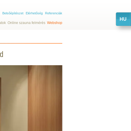
Belsőépítészet
Elérhetőség
Referenciák
HU
atok
Online szauna felmérés
Webshop
sd