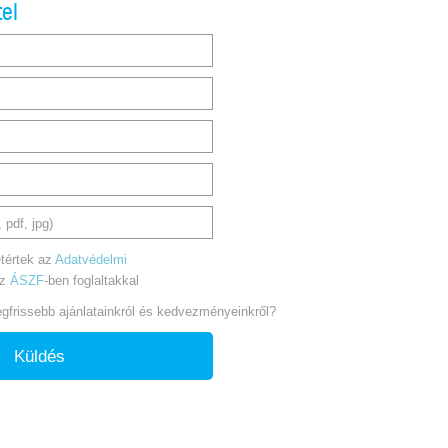
tel
 pdf, jpg)
tértek az
Adatvédelmi
az
ÁSZF
-ben foglaltakkal
legfrissebb ajánlatainkról és kedvezményeinkről?
Küldés