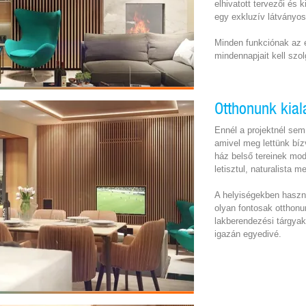
elhivatott tervezői és 
egy exkluzív látványo
Minden funkciónak az e
mindennapjait kell szol
Otthonunk kial
Ennél a projektnél sem 
amivel meg lettünk bíz
ház belső tereinek mod
letisztul, naturalista 
A helyiségekben használ
olyan fontosak otthonu
lakberendezési tárgyak
igazán egyedivé.