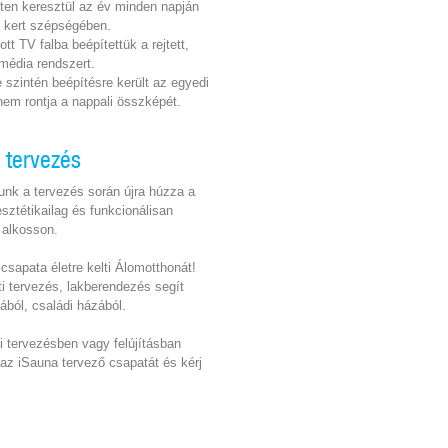
ten keresztül az év minden napján
 kert szépségében.
tt TV falba beépítettük a rejtett,
média rendszert.
e szintén beépítésre került az egyedi
 nem rontja a nappali összképét.
i tervezés
unk a tervezés során újra húzza a
sztétikailag és funkcionálisan
t alkosson.
csapata életre kelti Álomotthonát!
i tervezés, lakberendezés segít
ából, családi házából.
ti tervezésben vagy felújításban
 az iSauna tervező csapatát és kérj