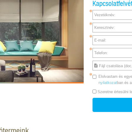
Kapcsolatfelvé
Vezetéknév:
Keresztnév:
E-mail:
Telefon:
Fájl csatolása (doc,
Elolvastam és egye
nyilatkozat
ban és 
Szeretne értesülni 
tótermeink