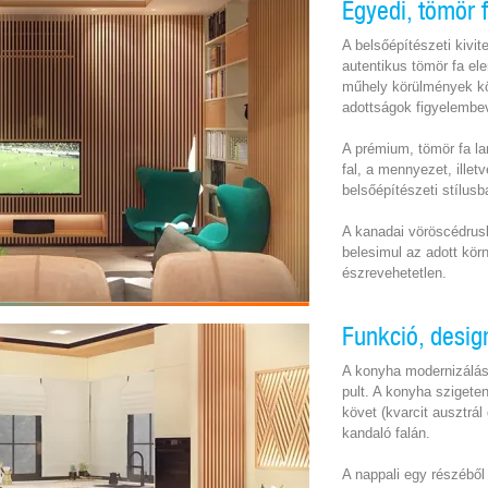
Egyedi, tömör 
A belsőépítészeti kivi
autentikus tömör fa e
műhely körülmények kö
adottságok figyelembev
A prémium, tömör fa la
fal, a mennyezet, illet
belsőépítészeti stílusb
A kanadai vöröscédrusb
belesimul az adott kör
észrevehetetlen.
Funkció, desig
A konyha modernizálás
pult. A konyha szigete
követ (kvarcit ausztrá
kandaló falán.
A nappali egy részéből l