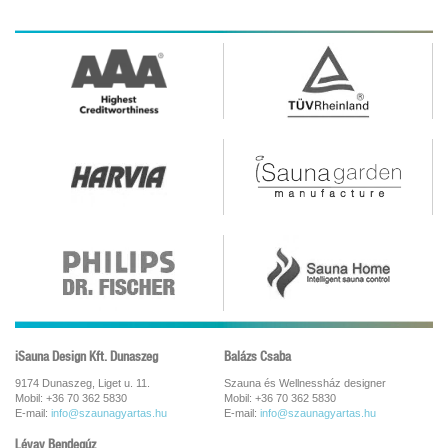
iSauna Design Kft. Dunaszeg
Balázs Csaba
9174 Dunaszeg, Liget u. 11.
Szauna és Wellnessház designer
Mobil: +36 70 362 5830
Mobil: +36 70 362 5830
E-mail:
info@szaunagyartas.hu
E-mail:
info@szaunagyartas.hu
Lévay Bendegúz