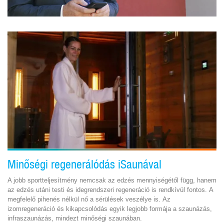
Minőségi regenerálódás iSaunával
A jobb sportteljesítmény nemcsak az edzés mennyiségétől függ, hanem
az edzés utáni testi és idegrendszeri regeneráció is rendkívül fontos. A
megfelelő pihenés nélkül nő a sérülések veszélye is. Az
izomregeneráció és kikapcsolódás egyik legjobb formája a szaunázás,
infraszaunázás, mindezt minőségi szaunában.