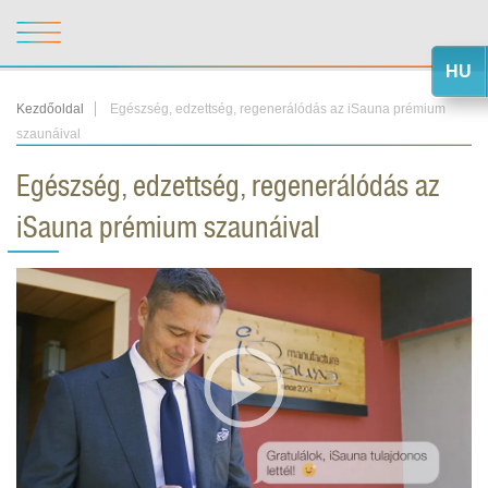
HU
Kezdőoldal
Egészség, edzettség, regenerálódás az iSauna prémium
szaunáival
Egészség, edzettség, regenerálódás az
iSauna prémium szaunáival