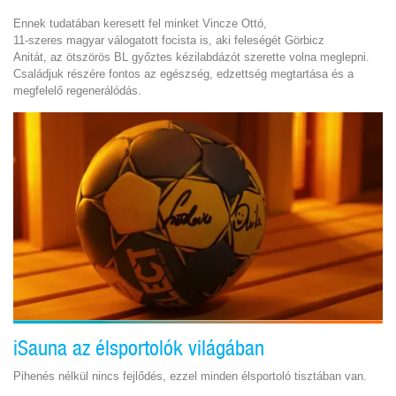
Ennek tudatában keresett fel minket Vincze Ottó,
11-szeres magyar válogatott focista is, aki feleségét Görbicz
Anitát,
az
ötszörös BL győztes kézilabdázót szerette volna meglepni.
C
saládjuk részére fontos az egészség, edzettség megtartása és a
megfelelő regenerálódás.
iSauna az élsportolók világában
Pihenés nélkül nincs fejlődés, ezzel minden élsportoló tisztában van.