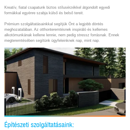
Kreatív, fiatal csapatunk biztos stílusérzékkel átgondolt egyedi
formákkal egyénre szabja külső és belső tereit.
Prémium szolgáltatásainkkal segítjük Önt a legjobb döntés
meghozatalában. Az otthonteremtésnek inspiráló és kellemes
alkotómunkának kellene lennie, nem pedig stressz forrásnak. Ennek
megteremtésében segítünk ügyfeleinknek nap, mint nap.
Építészeti szolgáltatásaink: