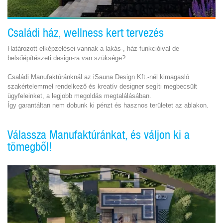
Családi ház, wellness kert tervezés
Határozott elképzelései vannak a lakás-, ház funkcióival de
belsőépítészeti design-ra van szüksége?
Családi Manufaktúránknál az iSauna Design Kft.-nél kimagasló
szakértelemmel rendelkező és kreatív designer segíti megbecsült
ügyfeleinket, a legjobb megoldás megtalálásában.
Így garantáltan nem dobunk ki pénzt és hasznos területet az ablakon.
Válassza Manufaktúránkat, és váljon ki a
tömegből!