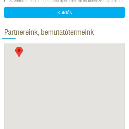
Szeretne értesülni legfrissebb ajánlatainkról és kedvezményeinkről?
Küldés
Partnereink, bemutatótermeink