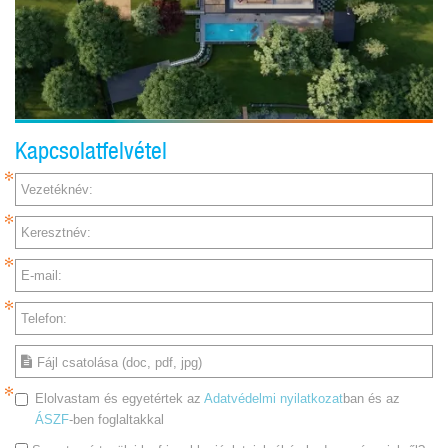
Kapcsolatfelvétel
Vezetéknév:
Keresztnév:
E-mail:
Telefon:
Fájl csatolása (doc, pdf, jpg)
Elolvastam és egyetértek az
Adatvédelmi nyilatkozat
ban és az
ÁSZF
-ben foglaltakkal