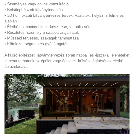
• Személyes vagy online konzultáció
• Belsőépítészeti látványtervezés
• 3D homlokzati látványtervezés tervek, vázlatok, helyszíni felmérés
alapján
• Élethű animációs filmek készítése, virtuális séta
• Részletes, személyre szabott árajánlatok
• Műszaki tervezés, szakágak támogatása
• Kötelezettségmentes gyárlátogatás
A külső építészeti látványtervezés során nappali és éjszakai jeleneteket
is bemutathatunk az épület vagy épületek külső világításának élethű
ábrázolásával.