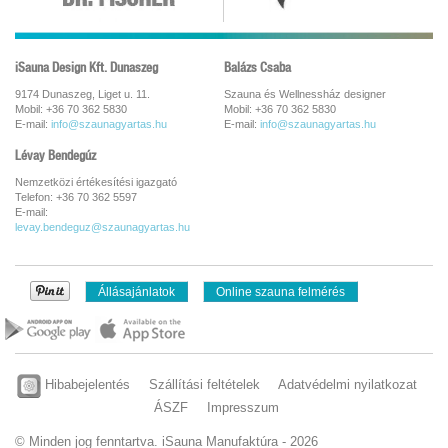
iSauna Design Kft. Dunaszeg
Balázs Csaba
9174 Dunaszeg, Liget u. 11.
Szauna és Wellnessház designer
Mobil: +36 70 362 5830
Mobil: +36 70 362 5830
E-mail:
info@szaunagyartas.hu
E-mail:
info@szaunagyartas.hu
Lévay Bendegúz
Nemzetközi értékesítési igazgató
Telefon: +36 70 362 5597
E-mail:
levay.bendeguz@szaunagyartas.hu
Állásajánlatok
Online szauna felmérés
Hibabejelentés
Szállítási feltételek
Adatvédelmi nyilatkozat
ÁSZF
Impresszum
© Minden jog fenntartva. iSauna Manufaktúra - 2026