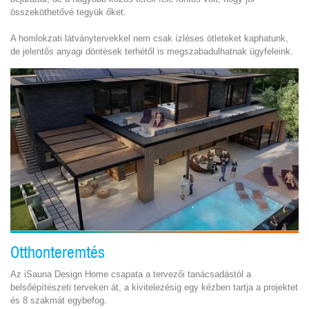
összeköthetővé tegyük őket.
A homlokzati látványtervekkel nem csak ízléses ötleteket kaphatunk,
de jelentős anyagi döntések terhétől is megszabadulhatnak ügyfeleink.
Otthonteremtés
Az iSauna Design Home csapata a tervezői tanácsadástól a
belsőépítészeti terveken át, a kivitelezésig egy kézben tartja a projektet
és 8 szakmát egybefog.