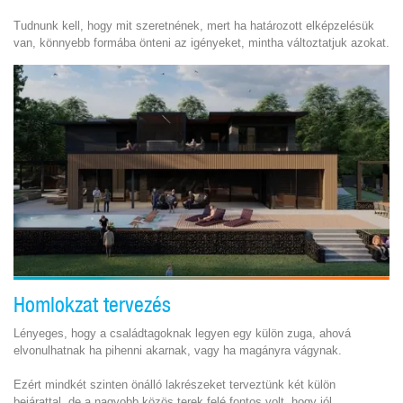
Tudnunk kell, hogy mit szeretnének, mert ha határozott elképzelésük
van, könnyebb formába önteni az igényeket, mintha változtatjuk azokat.
Homlokzat tervezés
Lényeges, hogy a családtagoknak legyen egy külön zuga, ahová
elvonulhatnak ha pihenni akarnak, vagy ha magányra vágynak.
Ezért mindkét szinten önálló lakrészeket terveztünk két külön
bejárattal, de a nagyobb közös terek felé fontos volt, hogy jól