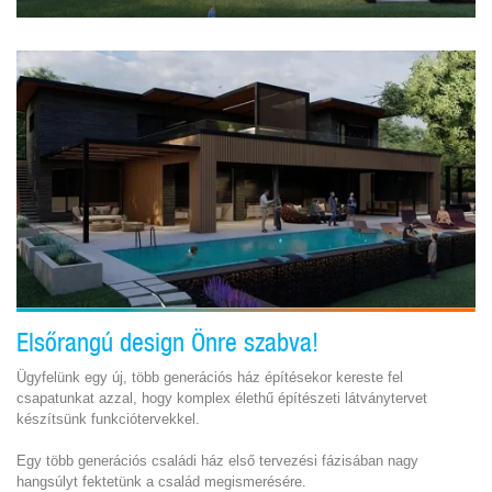
Elsőrangú design Önre szabva!
Ügyfelünk egy új, több generációs ház építésekor kereste fel
csapatunkat azzal, hogy komplex élethű építészeti látványtervet
készítsünk funkciótervekkel.
Egy több generációs családi ház első tervezési fázisában nagy
hangsúlyt fektetünk a család megismerésére.