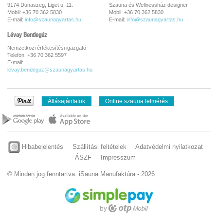
9174 Dunaszeg, Liget u. 11.
Szauna és Wellnessház designer
Mobil: +36 70 362 5830
Mobil: +36 70 362 5830
E-mail:
info@szaunagyartas.hu
E-mail:
info@szaunagyartas.hu
Lévay Bendegúz
Nemzetközi értékesítési igazgató
Telefon: +36 70 362 5597
E-mail:
levay.bendeguz@szaunagyartas.hu
Állásajánlatok
Online szauna felmérés
Hibabejelentés
Szállítási feltételek
Adatvédelmi nyilatkozat
ÁSZF
Impresszum
© Minden jog fenntartva. iSauna Manufaktúra - 2026