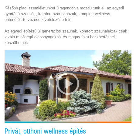
Később piaci szemléletünket újragondolva mozdultunk el, az
egyedi
gyártású szaunák
,
komfort szaunaházak
,
komplett wellness
enteriőrök
tervezése-kivételezése
felé.
Az
egyedi építésű
új generációs szaunák,
komfort szaunaházak
csak
kiváló minőségű alapanyagokból és magas fokú hozzáértéssel
készülhetnek.
Privát, otthoni wellness építés