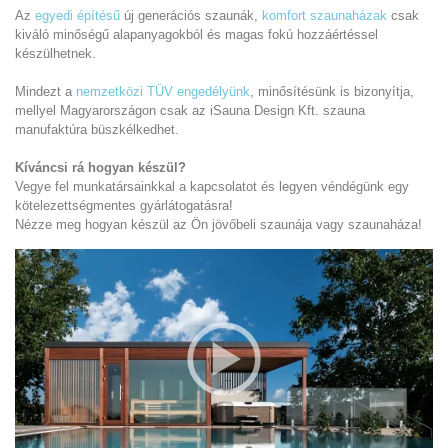
Az
egyedi építésű
új generációs szaunák,
komfort szaunaházak
csak
kiváló minőségű alapanyagokból és magas fokú hozzáértéssel
készülhetnek.
Mindezt a
nemzetközi TÜV engedélyünk
, minősítésünk is bizonyítja,
mellyel Magyarországon csak az iSauna Design Kft. szauna
manufaktúra büszkélkedhet.
Kíváncsi rá hogyan készül?
Vegye fel munkatársainkkal a kapcsolatot és legyen véndégünk egy
kötelezettségmentes gyárlátogatásra!
Nézze meg hogyan készül az Ön jövőbeli szaunája vagy szaunaháza!