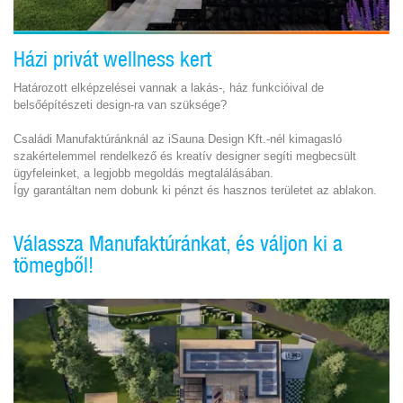
Házi privát wellness kert
Határozott elképzelései vannak a lakás-, ház funkcióival de
belsőépítészeti design-ra van szüksége?
Családi Manufaktúránknál az iSauna Design Kft.-nél kimagasló
szakértelemmel rendelkező és kreatív designer segíti megbecsült
ügyfeleinket, a legjobb megoldás megtalálásában.
Így garantáltan nem dobunk ki pénzt és hasznos területet az ablakon.
Válassza Manufaktúránkat, és váljon ki a
tömegből!