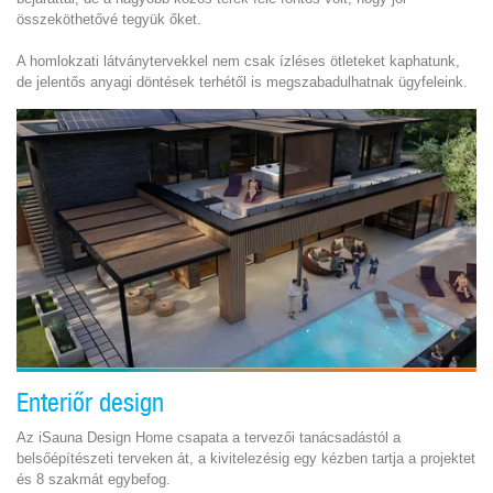
összeköthetővé tegyük őket.
A homlokzati látványtervekkel nem csak ízléses ötleteket kaphatunk,
de jelentős anyagi döntések terhétől is megszabadulhatnak ügyfeleink.
Enteriőr design
Az iSauna Design Home csapata a tervezői tanácsadástól a
belsőépítészeti terveken át, a kivitelezésig egy kézben tartja a projektet
és 8 szakmát egybefog.