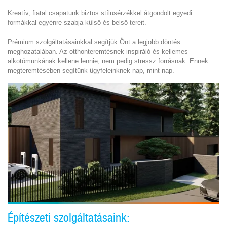
Kreatív, fiatal csapatunk biztos stílusérzékkel átgondolt egyedi
formákkal egyénre szabja külső és belső tereit.
Prémium szolgáltatásainkkal segítjük Önt a legjobb döntés
meghozatalában. Az otthonteremtésnek inspiráló és kellemes
alkotómunkának kellene lennie, nem pedig stressz forrásnak. Ennek
megteremtésében segítünk ügyfeleinknek nap, mint nap.
Építészeti szolgáltatásaink: