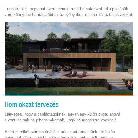
Tudnunk kell, hogy mit szeretnének, mert ha határozott elképzelésük
van, könnyebb formába önteni az igényeket, mintha változtatjuk azokat.
Homlokzat tervezés
Lényeges, hogy a családtagoknak legyen egy külön zuga, ahová
elvonulhatnak ha pihenni akarnak, vagy ha magányra vágynak.
Ezért mindkét szinten önálló lakrészeket terveztünk két külön
bejárattal, de a nagyobb közös terek felé fontos volt, hogy jól