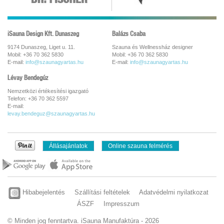
iSauna Design Kft. Dunaszeg
Balázs Csaba
9174 Dunaszeg, Liget u. 11.
Szauna és Wellnessház designer
Mobil: +36 70 362 5830
Mobil: +36 70 362 5830
E-mail:
info@szaunagyartas.hu
E-mail:
info@szaunagyartas.hu
Lévay Bendegúz
Nemzetközi értékesítési igazgató
Telefon: +36 70 362 5597
E-mail:
levay.bendeguz@szaunagyartas.hu
Állásajánlatok
Online szauna felmérés
Hibabejelentés
Szállítási feltételek
Adatvédelmi nyilatkozat
ÁSZF
Impresszum
© Minden jog fenntartva. iSauna Manufaktúra - 2026