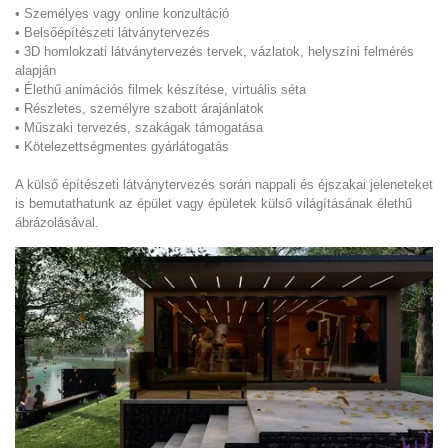
• Személyes vagy online konzultáció
• Belsőépítészeti látványtervezés
• 3D homlokzati látványtervezés tervek, vázlatok, helyszíni felmérés
alapján
• Élethű animációs filmek készítése, virtuális séta
• Részletes, személyre szabott árajánlatok
• Műszaki tervezés, szakágak támogatása
• Kötelezettségmentes gyárlátogatás
A külső építészeti látványtervezés során nappali és éjszakai jeleneteket
is bemutathatunk az épület vagy épületek külső világításának élethű
ábrázolásával.