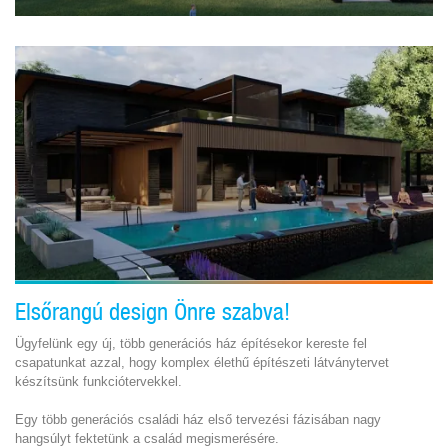
Elsőrangú design Önre szabva!
Ügyfelünk egy új, több generációs ház építésekor kereste fel
csapatunkat azzal, hogy komplex élethű építészeti látványtervet
készítsünk funkciótervekkel.
Egy több generációs családi ház első tervezési fázisában nagy
hangsúlyt fektetünk a család megismerésére.