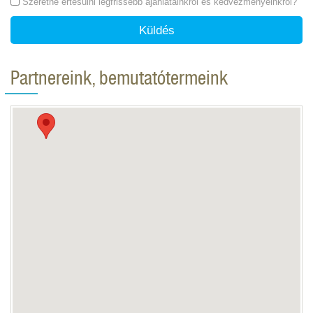
Szeretne értesülni legfrissebb ajánlatainkról és kedvezményeinkről?
Küldés
Partnereink, bemutatótermeink