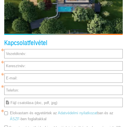
Kapcsolatfelvétel
Vezetéknév:
Keresztnév:
E-mail:
Telefon:
Fájl csatolása (doc, pdf, jpg)
Elolvastam és egyetértek az
Adatvédelmi nyilatkozat
ban és az
ÁSZF
-ben foglaltakkal