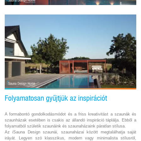
Folyamatosan gyűjtjük az inspirációt
A formabontó gondolkodásmódot és a friss kreativitást a szaunák és
szaunházak esetében is csakis az állandó inspiráció táplálja. Ebből a
folyamatból születik szaunáink és szaunaházaink páratlan stílusa.
Az iSauna Design szaunái, szaunaházai között megtalálhatja saját
iráyát. Legyen szó klasszikus, modern vagy minimalista stílusról,