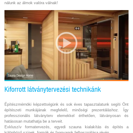
nálunk az álmok valóra válnak!
Kiforrott látványtervezési technikánk
Építészmérnöki képzettségünk és sok éves tapasztalatunk segíti Önt
építészeti munkájának megfelelő, minőségi prezentáláshoz. Így
professzionális látványterv elemekkel érthetően, látványosan és
hatásosan mutathatja be a terveit.
Exkluszív formatervezés, egyedi szauna kialakítás és építés a
különböző színek, formák és faanyagok felhasználása révén.