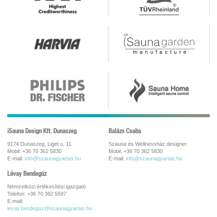
iSauna Design Kft. Dunaszeg
Balázs Csaba
9174 Dunaszeg, Liget u. 11.
Szauna és Wellnessház designer
Mobil: +36 70 362 5830
Mobil: +36 70 362 5830
E-mail:
info@szaunagyartas.hu
E-mail:
info@szaunagyartas.hu
Lévay Bendegúz
Nemzetközi értékesítési igazgató
Telefon: +36 70 362 5597
E-mail:
levay.bendeguz@szaunagyartas.hu