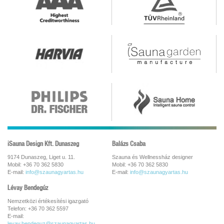
iSauna Design Kft. Dunaszeg
Balázs Csaba
9174 Dunaszeg, Liget u. 11.
Szauna és Wellnessház designer
Mobil: +36 70 362 5830
Mobil: +36 70 362 5830
E-mail:
info@szaunagyartas.hu
E-mail:
info@szaunagyartas.hu
Lévay Bendegúz
Nemzetközi értékesítési igazgató
Telefon: +36 70 362 5597
E-mail:
levay.bendeguz@szaunagyartas.hu