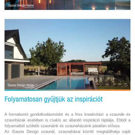
Folyamatosan gyűjtjük az inspirációt
A formabontó gondolkodásmódot és a friss kreativitást a szaunák és
szaunházak esetében is csakis az állandó inspiráció táplálja. Ebből a
folyamatból születik szaunáink és szaunaházaink páratlan stílusa.
Az iSauna Design szaunái, szaunaházai között megtalálhatja saját