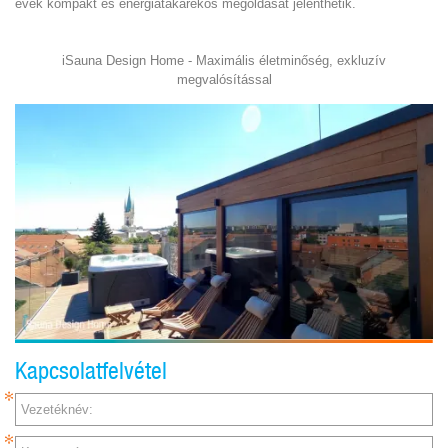
évek kompakt és energiatakarékos megoldását jelenthetik.
iSauna Design Home - Maximális életminőség, exkluzív
megvalósítással
Kapcsolatfelvétel
Vezetéknév: