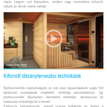
iráyát. Legyen szó klasszikus, modern vagy minimalista stílusról,
nálunk az álmok valóra válnak!
Kiforrott látványtervezési technikánk
Építészmérnöki képzettségünk és sok éves tapasztalatunk segíti Önt
építészeti munkájának megfelelő, minőségi prezentáláshoz. Így
professzionális látványterv elemekkel érthetően, látványosan és
hatásosan mutathatja be a terveit.
Exkluszív formatervezés, egyedi szauna kialakítás és építés a