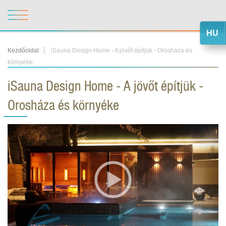
HU
Kezdőoldal
iSauna Design Home - A jövőt építjük - Orosháza és
környéke
iSauna Design Home - A jövőt építjük -
Orosháza és környéke