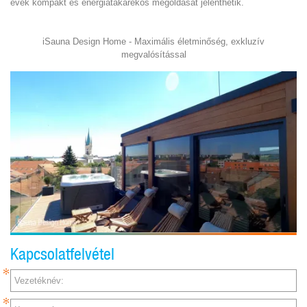
évek kompakt és energiatakarékos megoldását jelenthetik.
iSauna Design Home - Maximális életminőség, exkluzív
megvalósítással
Kapcsolatfelvétel
Vezetéknév: