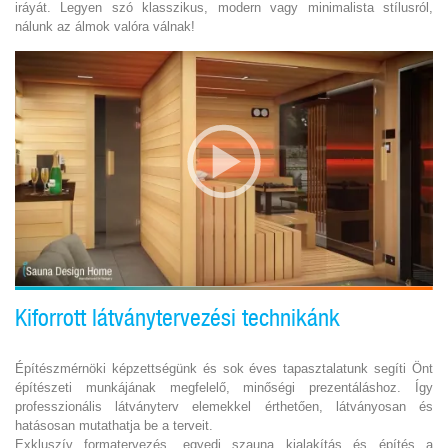
iráyát. Legyen szó klasszikus, modern vagy minimalista stílusról,
nálunk az álmok valóra válnak!
Kiforrott látványtervezési technikánk
Építészmérnöki képzettségünk és sok éves tapasztalatunk segíti Önt
építészeti munkájának megfelelő, minőségi prezentáláshoz. Így
professzionális látványterv elemekkel érthetően, látványosan és
hatásosan mutathatja be a terveit.
Exkluszív formatervezés, egyedi szauna kialakítás és építés a