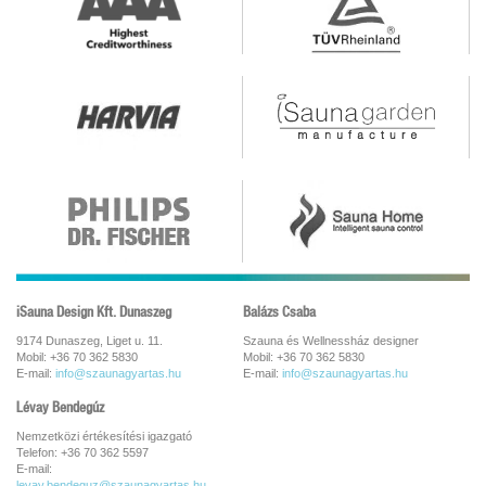
iSauna Design Kft. Dunaszeg
Balázs Csaba
9174 Dunaszeg, Liget u. 11.
Szauna és Wellnessház designer
Mobil: +36 70 362 5830
Mobil: +36 70 362 5830
E-mail:
info@szaunagyartas.hu
E-mail:
info@szaunagyartas.hu
Lévay Bendegúz
Nemzetközi értékesítési igazgató
Telefon: +36 70 362 5597
E-mail:
levay.bendeguz@szaunagyartas.hu