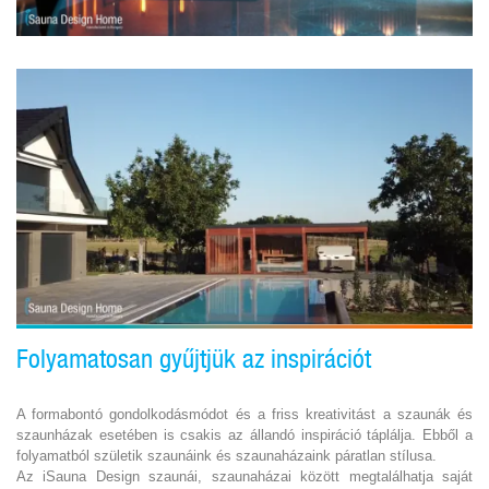
Folyamatosan gyűjtjük az inspirációt
A formabontó gondolkodásmódot és a friss kreativitást a szaunák és
szaunházak esetében is csakis az állandó inspiráció táplálja. Ebből a
folyamatból születik szaunáink és szaunaházaink páratlan stílusa.
Az iSauna Design szaunái, szaunaházai között megtalálhatja saját