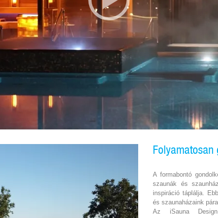
Folyamatosan g
A formabontó gondolko
szaunák és szaunház
inspiráció táplálja. E
és szaunaházaink párat
Az iSauna Design