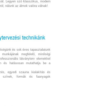
ráyát. Legyen szó klasszikus, modern
ról, nálunk az álmok valóra válnak!
nytervezési technikánk
tségünk és sok éves tapasztalatunk
i munkájának megfelelő, minőségi
rofesszionális látványterv elemekkel
san és hatásosan mutathatja be a
zés, egyedi szauna kialakítás és
ő színek, formák és faanyagok