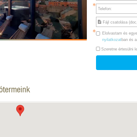
Telefon:
Fájl csatolása (doc,
Elolvastam és egye
nyilatkozat
ban és 
Szeretne értesülni 
tótermeink