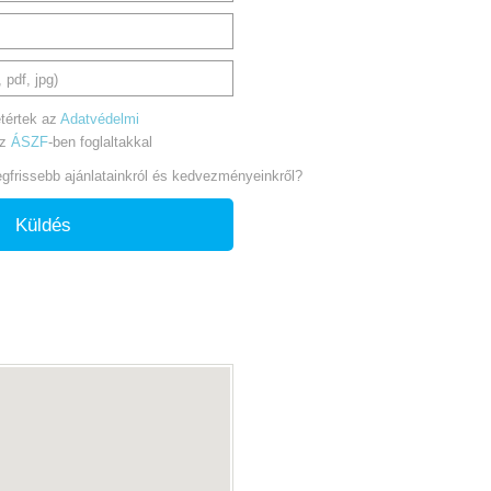
 pdf, jpg)
tértek az
Adatvédelmi
az
ÁSZF
-ben foglaltakkal
legfrissebb ajánlatainkról és kedvezményeinkről?
Küldés