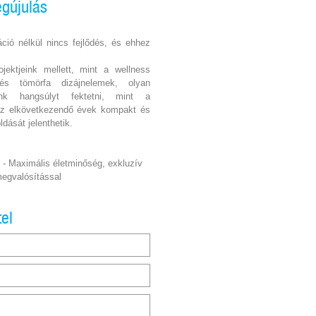
gújulás
áció nélkül nincs fejlődés, és ehhez
jektjeink mellett, mint a wellness
és tömörfa dizájnelemek, olyan
nénk hangsúlyt fektetni, mint a
az elkövetkezendő évek kompakt és
dását jelenthetik.
- Maximális életminőség, exkluzív
egvalósítással
tel