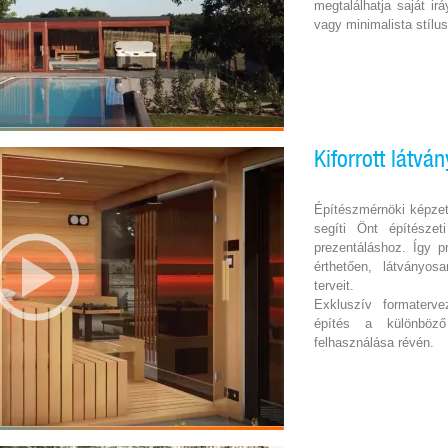
megtalálhatja saját i
vagy minimalista stílus
Kiforrott látvá
Építészmérnöki képzet
segíti Önt építészet
prezentáláshoz. Így p
érthetően, látványo
terveit.
Exkluszív formaterve
építés a különböz
felhasználása révén.