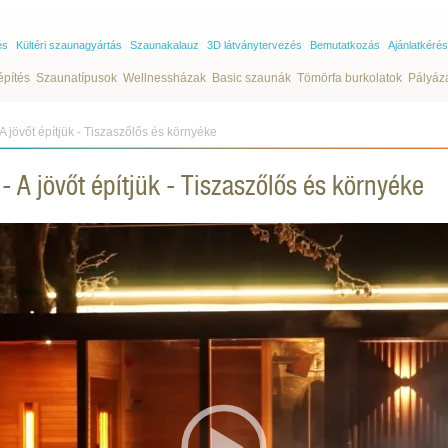
és
Kültéri szaunagyártás
Szaunakalauz
3D látványtervezés
Bemutatkozás
Ajánlatkérés
építés
Szaunatípusok
Wellnessházak
Basic szaunák
Tömörfa burkolatok
Pályáz
 jövőt építjük - Tiszaszőlős és környéke
 A jövőt építjük - Tiszaszőlős és környéke