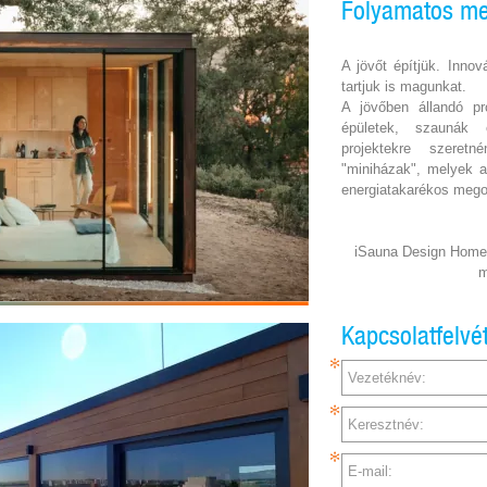
Folyamatos me
A jövőt építjük. Innov
tartjuk is magunkat.
A jövőben állandó pro
épületek, szaunák 
projektekre szeret
"miniházak", melyek 
energiatakarékos megol
iSauna Design Home 
m
Kapcsolatfelvé
Vezetéknév:
Keresztnév:
E-mail: