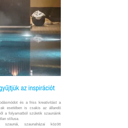
yűjtjük az inspirációt
dásmódot és a friss kreativitást a
ak esetében is csakis az állandó
bből a folyamatból születik szaunáink
lan stílusa.
 szaunái, szaunaházai között