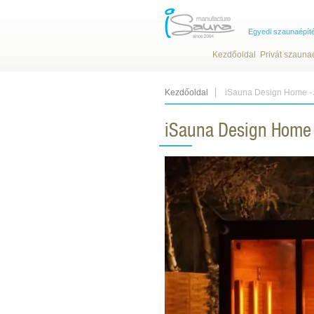
Egyedi szaunaépít
Kezdőoldal
Privát szauna
Kezdőoldal
iSauna Design Home - A
iSauna Design Home -