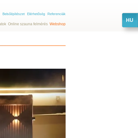
Belsőépítészet
Elérhetőség
Referenciák
HU
atok
Online szauna felmérés
Webshop