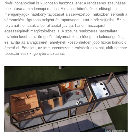
Nyári hónapokban is különösen hasznos lehet a rendszeres szaunázás
beiktatása a mindennapi rutinba. A magas hőmérséklet elősegíti a
méreganyagok hatékony távozását a szervezetből, miközben serkenti a
véráramlást, így több oxigént és tápanyagot juttat a bőr sejtjeibe. Ez a
folyamat nemcsak a bőr állapotát javítja, hanem hozzájárul
egészségének megőrzéséhez is. A szauna rendszeres használata
továbbá lassítja az öregedési folyamatokat, elősegíti a kalóriaégetést,
és javítja az anyagcserét, amelynek köszönhetően jobb fizikai kondíció
érhető el. Emellett, az immunrendszer is erősödik azoknál, akik hetente
többször veszik igénybe a szaunát.