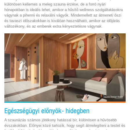
különösen kellemes a meleg szauna érzése, de a forró nyári
hónapokban is ideális lehet, amikor a hűsítő wellness szolgáltatásokra
vágynak a pihenni és relaxálni vágyók. Mindemellett az átmeneti őszi
és tavaszi időszakokban is kiválóan használható, amikor az időjárás
változékony, és az emberek extra kényeztetésre vágynak.
Egészségügyi előnyök- hidegben
A szaunázás számos jótékony hatással bír, különösen a hűvösebb
évszakokban. Előnyei közé tartozik, hogy segít átmelegíteni a testet és