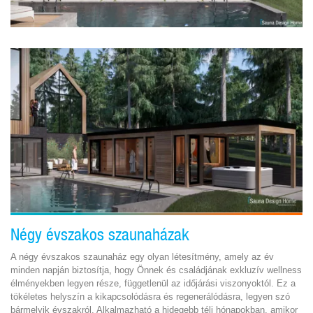
Négy évszakos szaunaházak
A négy évszakos szaunaház egy olyan létesítmény, amely az év
minden napján biztosítja, hogy Önnek és családjának exkluzív wellness
élményekben legyen része, függetlenül az időjárási viszonyoktól. Ez a
tökéletes helyszín a kikapcsolódásra és regenerálódásra, legyen szó
bármelyik évszakról. Alkalmazható a hidegebb téli hónapokban, amikor