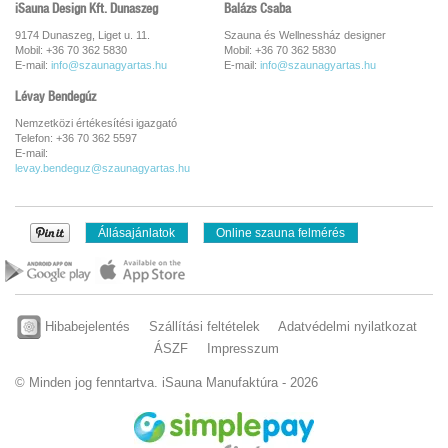
iSauna Design Kft. Dunaszeg
Balázs Csaba
9174 Dunaszeg, Liget u. 11.
Szauna és Wellnessház designer
Mobil: +36 70 362 5830
Mobil: +36 70 362 5830
E-mail:
info@szaunagyartas.hu
E-mail:
info@szaunagyartas.hu
Lévay Bendegúz
Nemzetközi értékesítési igazgató
Telefon: +36 70 362 5597
E-mail:
levay.bendeguz@szaunagyartas.hu
Állásajánlatok
Online szauna felmérés
Hibabejelentés
Szállítási feltételek
Adatvédelmi nyilatkozat
ÁSZF
Impresszum
© Minden jog fenntartva. iSauna Manufaktúra - 2026