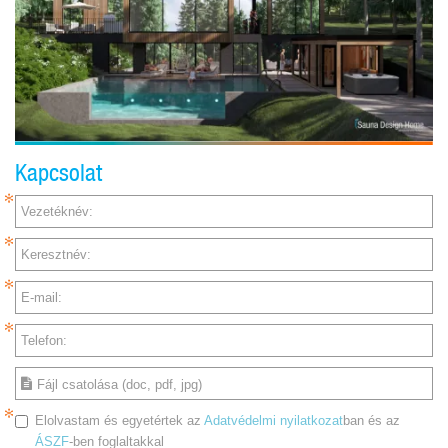
Kapcsolat
Vezetéknév:
Keresztnév:
E-mail:
Telefon:
Fájl csatolása (doc, pdf, jpg)
Elolvastam és egyetértek az
Adatvédelmi nyilatkozat
ban és az
ÁSZF
-ben foglaltakkal