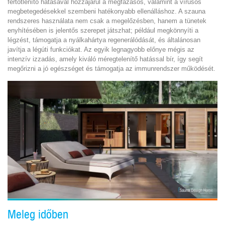
fertőtlenítő hatásával hozzájárul a megfázásos, valamint a vírusos
megbetegedésekkel szembeni hatékonyabb ellenálláshoz. A szauna
rendszeres használata nem csak a megelőzésben, hanem a tünetek
enyhítésében is jelentős szerepet játszhat; például megkönnyíti a
légzést, támogatja a nyálkahártya regenerálódását, és általánosan
javítja a légúti funkciókat. Az egyik legnagyobb előnye mégis az
intenzív izzadás, amely kiváló méregtelenítő hatással bír, így segít
megőrizni a jó egészséget és támogatja az immunrendszer működését.
Meleg időben