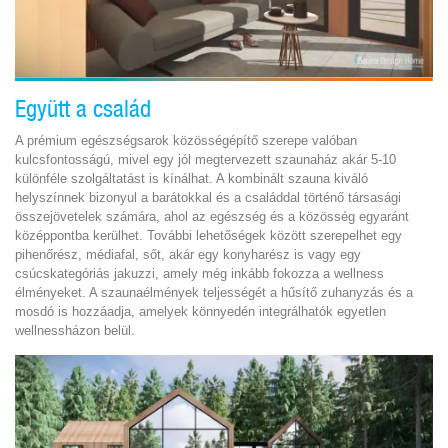
Együtt a család
A prémium egészségsarok közösségépítő szerepe valóban
kulcsfontosságú, mivel egy jól megtervezett szaunaház akár 5-10
különféle szolgáltatást is kínálhat. A kombinált szauna kiváló
helyszínnek bizonyul a barátokkal és a családdal történő társasági
összejövetelek számára, ahol az egészség és a közösség egyaránt
középpontba kerülhet. További lehetőségek között szerepelhet egy
pihenőrész, médiafal, sőt, akár egy konyharész is vagy egy
csúcskategóriás jakuzzi, amely még inkább fokozza a wellness
élményeket. A szaunaélmények teljességét a hűsítő zuhanyzás és a
mosdó is hozzáadja, amelyek könnyedén integrálhatók egyetlen
wellnessházon belül.