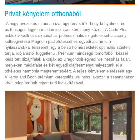
Privát kényelem otthonából
A négy évszakos szaunaházat úgy terveztük, hogy kényelmes és
biztonságos legyen minden időjárási körülmény között. A Code Plus
exkluzív wellness szaunaház professzinális szigeteléssel alacsony
költségvetésű Magnum padlófűtéssel és egyedi alumínium
nyilászárókkal felszerelt, így a belső hőmérsékletet optimális szinten
tartja, időjárástól függetlenül. Prémium minőségű tömörfából, kézzel
készített dizájnfalak alkotják az újragondolt egyedi wellnessház falait,
melyeken médiafalat és két egyedi olajfestményt helyeztünk el a
tökéletes harmónia megteremtéséért. A teljes kényelem eléréséért egy
Villeroy and Boch prémium kategóriás wellness jakuzzit a szaunaházon
kívül telepítettünk rejtett tető kialakításával.