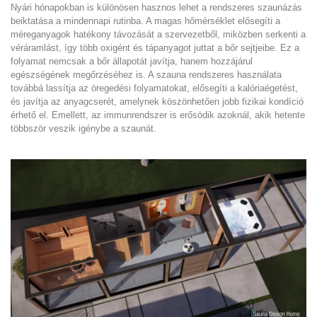
Nyári hónapokban is különösen hasznos lehet a rendszeres szaunázás
beiktatása a mindennapi rutinba. A magas hőmérséklet elősegíti a
méreganyagok hatékony távozását a szervezetből, miközben serkenti a
véráramlást, így több oxigént és tápanyagot juttat a bőr sejtjeibe. Ez a
folyamat nemcsak a bőr állapotát javítja, hanem hozzájárul
egészségének megőrzéséhez is. A szauna rendszeres használata
továbbá lassítja az öregedési folyamatokat, elősegíti a kalóriaégetést,
és javítja az anyagcserét, amelynek köszönhetően jobb fizikai kondíció
érhető el. Emellett, az immunrendszer is erősödik azoknál, akik hetente
többször veszik igénybe a szaunát.