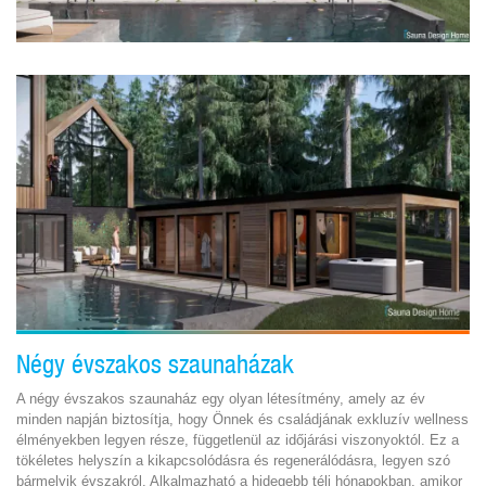
Négy évszakos szaunaházak
A négy évszakos szaunaház egy olyan létesítmény, amely az év
minden napján biztosítja, hogy Önnek és családjának exkluzív wellness
élményekben legyen része, függetlenül az időjárási viszonyoktól. Ez a
tökéletes helyszín a kikapcsolódásra és regenerálódásra, legyen szó
bármelyik évszakról. Alkalmazható a hidegebb téli hónapokban, amikor