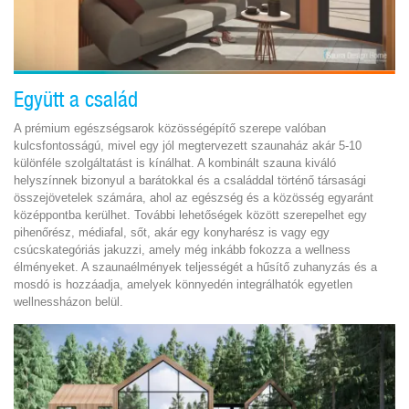
Együtt a család
A prémium egészségsarok közösségépítő szerepe valóban
kulcsfontosságú, mivel egy jól megtervezett szaunaház akár 5-10
különféle szolgáltatást is kínálhat. A kombinált szauna kiváló
helyszínnek bizonyul a barátokkal és a családdal történő társasági
összejövetelek számára, ahol az egészség és a közösség egyaránt
középpontba kerülhet. További lehetőségek között szerepelhet egy
pihenőrész, médiafal, sőt, akár egy konyharész is vagy egy
csúcskategóriás jakuzzi, amely még inkább fokozza a wellness
élményeket. A szaunaélmények teljességét a hűsítő zuhanyzás és a
mosdó is hozzáadja, amelyek könnyedén integrálhatók egyetlen
wellnessházon belül.