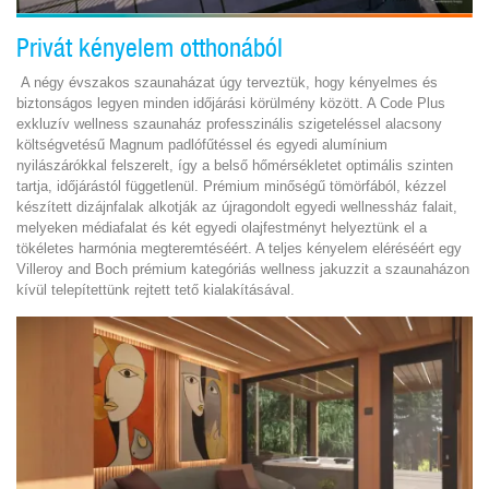
Privát kényelem otthonából
A négy évszakos szaunaházat úgy terveztük, hogy kényelmes és
biztonságos legyen minden időjárási körülmény között. A Code Plus
exkluzív wellness szaunaház professzinális szigeteléssel alacsony
költségvetésű Magnum padlófűtéssel és egyedi alumínium
nyilászárókkal felszerelt, így a belső hőmérsékletet optimális szinten
tartja, időjárástól függetlenül. Prémium minőségű tömörfából, kézzel
készített dizájnfalak alkotják az újragondolt egyedi wellnessház falait,
melyeken médiafalat és két egyedi olajfestményt helyeztünk el a
tökéletes harmónia megteremtéséért. A teljes kényelem eléréséért egy
Villeroy and Boch prémium kategóriás wellness jakuzzit a szaunaházon
kívül telepítettünk rejtett tető kialakításával.