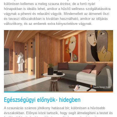
különösen kellemes a meleg szauna érzése, de a forró nyári
hónapokban is ideális lehet, amikor a hűsítő wellness szolgáltatásokra
vágynak a pihenni és relaxálni vágyók. Mindemellett az átmeneti őszi
és tavaszi időszakokban is kiválóan használható, amikor az időjárás
változékony, és az emberek extra kényeztetésre vágynak.
Egészségügyi előnyök- hidegben
A szaunázás számos jótékony hatással bír, különösen a hűvösebb
évszakokban. Előnyei közé tartozik, hogy segít átmelegíteni a testet és