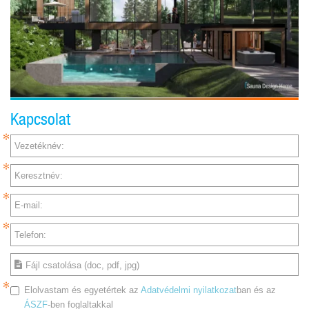
Kapcsolat
Vezetéknév:
Keresztnév:
E-mail:
Telefon:
Fájl csatolása (doc, pdf, jpg)
Elolvastam és egyetértek az
Adatvédelmi nyilatkozat
ban és az
ÁSZF
-ben foglaltakkal