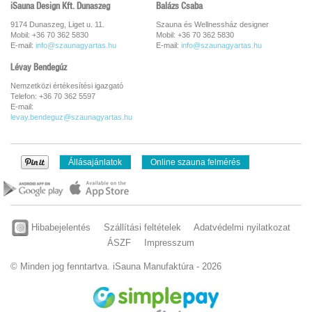
iSauna Design Kft. Dunaszeg
Balázs Csaba
9174 Dunaszeg, Liget u. 11.
Szauna és Wellnessház designer
Mobil: +36 70 362 5830
Mobil: +36 70 362 5830
E-mail:
info@szaunagyartas.hu
E-mail:
info@szaunagyartas.hu
Lévay Bendegúz
Nemzetközi értékesítési igazgató
Telefon: +36 70 362 5597
E-mail:
levay.bendeguz@szaunagyartas.hu
Állásajánlatok
Online szauna felmérés
Hibabejelentés
Szállítási feltételek
Adatvédelmi nyilatkozat
ÁSZF
Impresszum
© Minden jog fenntartva. iSauna Manufaktúra - 2026