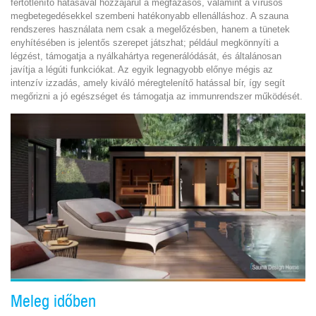
fertőtlenítő hatásával hozzájárul a megfázásos, valamint a vírusos
megbetegedésekkel szembeni hatékonyabb ellenálláshoz. A szauna
rendszeres használata nem csak a megelőzésben, hanem a tünetek
enyhítésében is jelentős szerepet játszhat; például megkönnyíti a
légzést, támogatja a nyálkahártya regenerálódását, és általánosan
javítja a légúti funkciókat. Az egyik legnagyobb előnye mégis az
intenzív izzadás, amely kiváló méregtelenítő hatással bír, így segít
megőrizni a jó egészséget és támogatja az immunrendszer működését.
Meleg időben