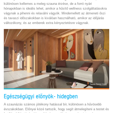
különösen kellemes a meleg szauna érzése, de a forró nyári
hónapokban is ideális lehet, amikor a hűsítő wellness szolgáltatásokra
vágynak a pihenni és relaxálni vágyók. Mindemellett az átmeneti őszi
és tavaszi időszakokban is kiválóan használható, amikor az időjárás
változékony, és az emberek extra kényeztetésre vágynak.
Egészségügyi előnyök- hidegben
A szaunázás számos jótékony hatással bír, különösen a hűvösebb
évszakokban. Előnyei közé tartozik, hogy segít átmelegíteni a testet és