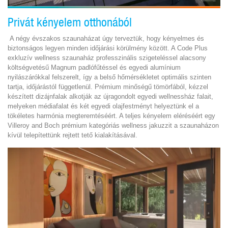
Privát kényelem otthonából
A négy évszakos szaunaházat úgy terveztük, hogy kényelmes és
biztonságos legyen minden időjárási körülmény között. A Code Plus
exkluzív wellness szaunaház professzinális szigeteléssel alacsony
költségvetésű Magnum padlófűtéssel és egyedi alumínium
nyilászárókkal felszerelt, így a belső hőmérsékletet optimális szinten
tartja, időjárástól függetlenül. Prémium minőségű tömörfából, kézzel
készített dizájnfalak alkotják az újragondolt egyedi wellnessház falait,
melyeken médiafalat és két egyedi olajfestményt helyeztünk el a
tökéletes harmónia megteremtéséért. A teljes kényelem eléréséért egy
Villeroy and Boch prémium kategóriás wellness jakuzzit a szaunaházon
kívül telepítettünk rejtett tető kialakításával.