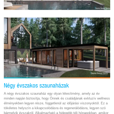
Négy évszakos szaunaházak
A négy évszakos szaunaház egy olyan létesítmény, amely az év
minden napján biztosítja, hogy Önnek és családjának exkluzív wellness
élményekben legyen része, függetlenül az időjárási viszonyoktól. Ez a
tökéletes helyszín a kikapcsolódásra és regenerálódásra, legyen szó
bármelyik évszakról. Alkalmazható a hidegebb téli hónapokban, amikor