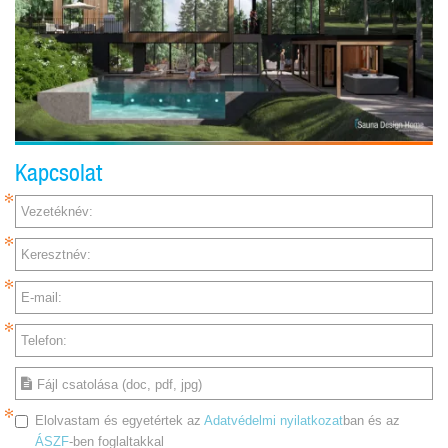
Kapcsolat
Vezetéknév:
Keresztnév:
E-mail:
Telefon:
Fájl csatolása (doc, pdf, jpg)
Elolvastam és egyetértek az
Adatvédelmi nyilatkozat
ban és az
ÁSZF
-ben foglaltakkal