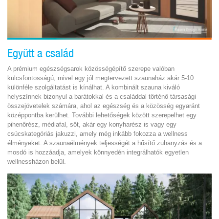
Együtt a család
A prémium egészségsarok közösségépítő szerepe valóban
kulcsfontosságú, mivel egy jól megtervezett szaunaház akár 5-10
különféle szolgáltatást is kínálhat. A kombinált szauna kiváló
helyszínnek bizonyul a barátokkal és a családdal történő társasági
összejövetelek számára, ahol az egészség és a közösség egyaránt
középpontba kerülhet. További lehetőségek között szerepelhet egy
pihenőrész, médiafal, sőt, akár egy konyharész is vagy egy
csúcskategóriás jakuzzi, amely még inkább fokozza a wellness
élményeket. A szaunaélmények teljességét a hűsítő zuhanyzás és a
mosdó is hozzáadja, amelyek könnyedén integrálhatók egyetlen
wellnessházon belül.