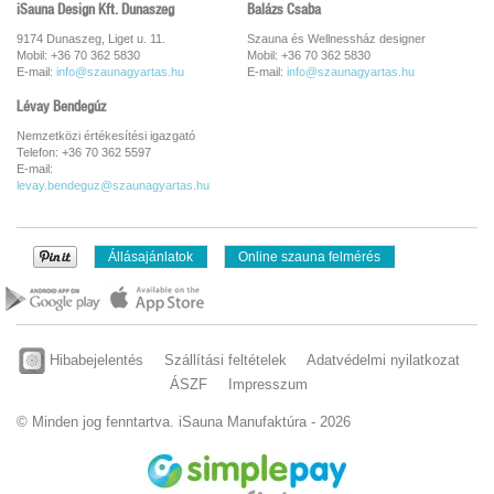
iSauna Design Kft. Dunaszeg
Balázs Csaba
9174 Dunaszeg, Liget u. 11.
Szauna és Wellnessház designer
Mobil: +36 70 362 5830
Mobil: +36 70 362 5830
E-mail:
info@szaunagyartas.hu
E-mail:
info@szaunagyartas.hu
Lévay Bendegúz
Nemzetközi értékesítési igazgató
Telefon: +36 70 362 5597
E-mail:
levay.bendeguz@szaunagyartas.hu
Állásajánlatok
Online szauna felmérés
Hibabejelentés
Szállítási feltételek
Adatvédelmi nyilatkozat
ÁSZF
Impresszum
© Minden jog fenntartva. iSauna Manufaktúra - 2026