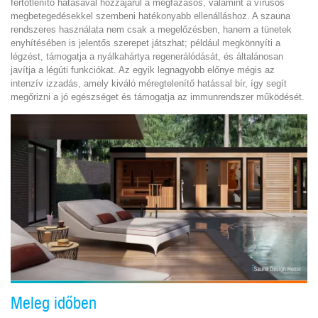
fertőtlenítő hatásával hozzájárul a megfázásos, valamint a vírusos
megbetegedésekkel szembeni hatékonyabb ellenálláshoz. A szauna
rendszeres használata nem csak a megelőzésben, hanem a tünetek
enyhítésében is jelentős szerepet játszhat; például megkönnyíti a
légzést, támogatja a nyálkahártya regenerálódását, és általánosan
javítja a légúti funkciókat. Az egyik legnagyobb előnye mégis az
intenzív izzadás, amely kiváló méregtelenítő hatással bír, így segít
megőrizni a jó egészséget és támogatja az immunrendszer működését.
Meleg időben