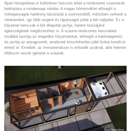
Nyári hónapokban is különösen hasznos lehet a rendszeres szaunázás
beiktatása a mindennapi rutinba. A magas hőmérséklet elősegíti a
méreganyagok hatékony távozását a szervezetből, miközben serkenti a
véráramlást, így több oxigént és tápanyagot juttat a bőr sejtjeibe. Ez a
folyamat nemcsak a bőr állapotát javítja, hanem hozzájárul
egészségének megőrzéséhez is. A szauna rendszeres használata
továbbá lassítja az öregedési folyamatokat, elősegíti a kalóriaégetést,
és javítja az anyagcserét, amelynek köszönhetően jobb fizikai kondíció
érhető el. Emellett, az immunrendszer is erősödik azoknál, akik hetente
többször veszik igénybe a szaunát.