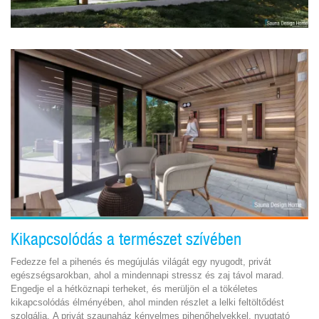
Kikapcsolódás a természet szívében
Fedezze fel a pihenés és megújulás világát egy nyugodt, privát
egészségsarokban, ahol a mindennapi stressz és zaj távol marad.
Engedje el a hétköznapi terheket, és merüljön el a tökéletes
kikapcsolódás élményében, ahol minden részlet a lelki feltöltődést
szolgálja. A privát szaunaház kényelmes pihenőhelyekkel, nyugtató