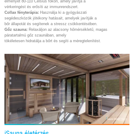
élményét 80-110 Celsius fokon, amely javítja a
vérkeringést és erősíti az immunrendszert.
Collax fényterápia:
Használja ki a gyógyászati
segédeszközök jótékony hatásait, amelyek javítják a
bőr állapotát és segítenek a stressz csökkentésében.
Gőz szauna:
Relaxáljon az alacsony hőmérsékletű, magas
páratartalmú gőz szaunában, amely
tökéletesen hidratálja a bőrt és segíti a méregtelenítést.
iSauna életérzés