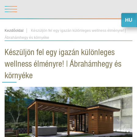
HU
Kezdőoldal
Készüljön fel egy igazán különleges wellness élményre! |
Ábrahámhegy és környéke
Készüljön fel egy igazán különleges
wellness élményre! | Ábrahámhegy és
környéke