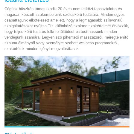
Cégünk büszkén támaszkodik 20 éves nemzetközi tapasztalatra és
magasan képzett szakembereink széleskörű tudására. Minden egyes
csapattagunk elkötelezett amellett, hogy a legmagasabb színvonalú
szolgáltatásokat nyújtsa.Tíz különböző szakma szakértelmét ötvözzük,
hogy teljes körű testi és lelki feltöltődést biztosíthassunk minden
vendégünk számára. Legyen szó pihentető masszázsról, méregtelenítő
szauna élményről vagy személyre szabott wellness programokról,
szakértőink minden igényt megvalósítanak.