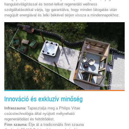
hangulatvilágítással és testet-lelket regeneráló wellness
szolgáltatásokkal várja, így garantálva, hogy minden látogatás után
megújult energiával és lelki békével térjen vissza a mindennapokhoz.
Innováció és exkluzív minőség
Infraszauna
:
Tapasztalja meg a Philips Vitae
csúcstechnológia által nyújtott mélyreható
regenerálódást és feltöltődést.
Finn szauna:
Élje át a tradicionális finn szauna