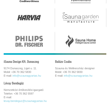
iSauna Design Kft. Dunaszeg
Balázs Csaba
9174 Dunaszeg, Liget u. 11.
Szauna és Wellnessház designer
Mobil: +36 70 362 5830
Mobil: +36 70 362 5830
E-mail:
info@szaunagyartas.hu
E-mail:
info@szaunagyartas.hu
Lévay Bendegúz
Nemzetközi értékesítési igazgató
Telefon: +36 70 362 5597
E-mail:
levay.bendeguz@szaunagyartas.hu