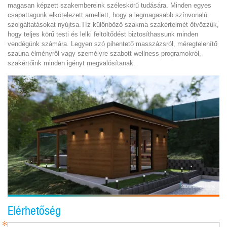
magasan képzett szakembereink széleskörű tudására. Minden egyes
csapattagunk elkötelezett amellett, hogy a legmagasabb színvonalú
szolgáltatásokat nyújtsa.Tíz különböző szakma szakértelmét ötvözzük,
hogy teljes körű testi és lelki feltöltődést biztosíthassunk minden
vendégünk számára. Legyen szó pihentető masszázsról, méregtelenítő
szauna élményről vagy személyre szabott wellness programokról,
szakértőink minden igényt megvalósítanak.
Elérhetőség