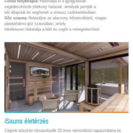
Collax fényterápia:
Használja ki a gyógyászati
segédeszközök jótékony hatásait, amelyek javítják a
bőr állapotát és segítenek a stressz csökkentésében.
Gőz szauna:
Relaxáljon az alacsony hőmérsékletű, magas
páratartalmú gőz szaunában, amely
tökéletesen hidratálja a bőrt és segíti a méregtelenítést.
iSauna életérzés
Cégünk büszkén támaszkodik 20 éves nemzetközi tapasztalatra és