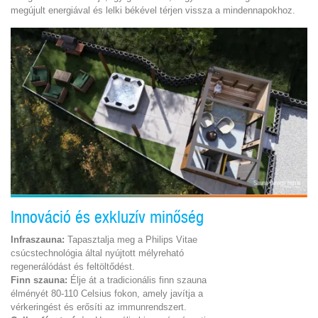
megújult energiával és lelki békével térjen vissza a mindennapokhoz.
Innováció és exkluzív minőség
Infraszauna
:
Tapasztalja meg a Philips Vitae
csúcstechnológia által nyújtott mélyreható
regenerálódást és feltöltődést.
Finn szauna:
Élje át a tradicionális finn szauna
élményét 80-110 Celsius fokon, amely javítja a
vérkeringést és erősíti az immunrendszert.