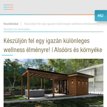
HU
Kezdőoldal
Készüljön fel egy igazán különleges wellness élményre! |
Alsóörs és környéke
Készüljön fel egy igazán különleges
wellness élményre! | Alsóörs és környéke