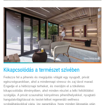
Kikapcsolódás a természet szívében
Fedezze fel a pihenés és megújulás világát egy nyugodt, privát
egészségsarokban, ahol a mindennapi stressz és zaj távol marad.
Engedje el a hétköznapi terheket, és merüljön el a tökéletes
kikapcsolódás élményében, ahol minden részlet a lelki feltöltődést
szolgálja. A privát szaunaház kényelmes pihenőhelyekkel, nyugtató
hangulatvilágítással és testet-lelket regeneráló wellness
szolgáltatásokkal várja, így garantálva, hogy minden látogatás után