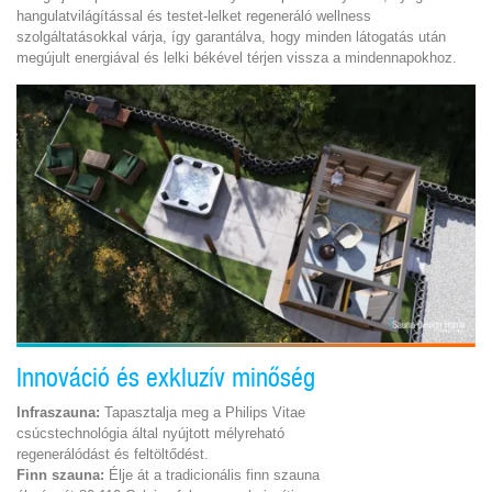
hangulatvilágítással és testet-lelket regeneráló wellness
szolgáltatásokkal várja, így garantálva, hogy minden látogatás után
megújult energiával és lelki békével térjen vissza a mindennapokhoz.
Innováció és exkluzív minőség
Infraszauna
:
Tapasztalja meg a Philips Vitae
csúcstechnológia által nyújtott mélyreható
regenerálódást és feltöltődést.
Finn szauna:
Élje át a tradicionális finn szauna