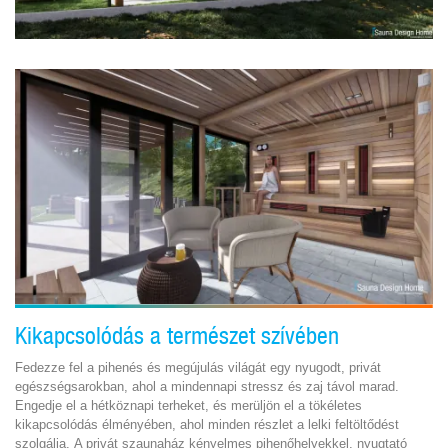
Kikapcsolódás a természet szívében
Fedezze fel a pihenés és megújulás világát egy nyugodt, privát
egészségsarokban, ahol a mindennapi stressz és zaj távol marad.
Engedje el a hétköznapi terheket, és merüljön el a tökéletes
kikapcsolódás élményében, ahol minden részlet a lelki feltöltődést
szolgálja. A privát szaunaház kényelmes pihenőhelyekkel, nyugtató