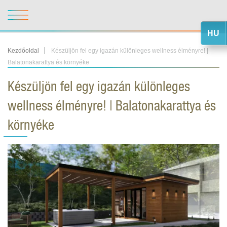
HU
Kezdőoldal
Készüljön fel egy igazán különleges wellness élményre! |
Balatonakarattya és környéke
Készüljön fel egy igazán különleges
wellness élményre! | Balatonakarattya és
környéke