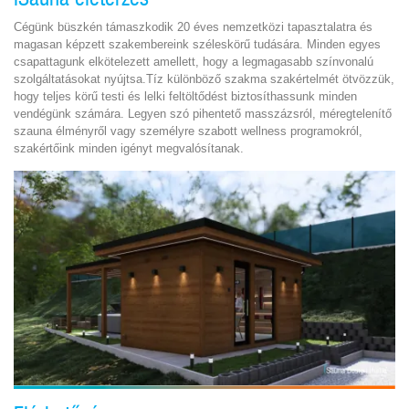
Cégünk büszkén támaszkodik 20 éves nemzetközi tapasztalatra és
magasan képzett szakembereink széleskörű tudására. Minden egyes
csapattagunk elkötelezett amellett, hogy a legmagasabb színvonalú
szolgáltatásokat nyújtsa.Tíz különböző szakma szakértelmét ötvözzük,
hogy teljes körű testi és lelki feltöltődést biztosíthassunk minden
vendégünk számára. Legyen szó pihentető masszázsról, méregtelenítő
szauna élményről vagy személyre szabott wellness programokról,
szakértőink minden igényt megvalósítanak.