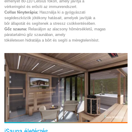
élményét 80-110 Celsius fokon, amely javítja a
vérkeringést és erősíti az immunrendszert.
Collax fényterápia:
Használja ki a gyógyászati
segédeszközök jótékony hatásait, amelyek javítják a
bőr állapotát és segítenek a stressz csökkentésében.
Gőz szauna:
Relaxáljon az alacsony hőmérsékletű, magas
páratartalmú gőz szaunában, amely
tökéletesen hidratálja a bőrt és segíti a méregtelenítést.
iSauna életérzés